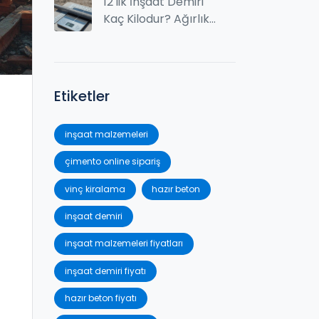
Pratik İpuçları
12'lik İnşaat Demiri
Kaç Kilodur? Ağırlık
ve Hesaplama
Rehberi
Etiketler
inşaat malzemeleri
çimento online sipariş
vinç kiralama
hazır beton
inşaat demiri
inşaat malzemeleri fiyatları
inşaat demiri fiyatı
hazır beton fiyatı