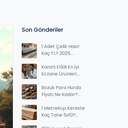
Son Gönderiler
1 Adet Çelik Hasır
Kaç TL? 2025
Fiyatları ve Satın
Alma Rehberi
Kanıtlı Etkili En İyi
Eczane Ürünleri:
Bilim Destekli
Seçimler ve Kullanım
Bozuk Para Hurda
Rehberi
Fiyatı Ne Kadar?
Güncel Hesaplama
ve Satış İpuçları
1 Metreküp Kereste
Kaç Tane 5x10?
Hesaplama ve