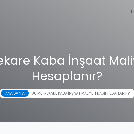
H
ekare Kaba İnşaat Maliy
Hesaplanır?
ANA SAYFA
100 METREKARE KABA İNŞAAT MALIYETI NASIL HESAPLANIR?