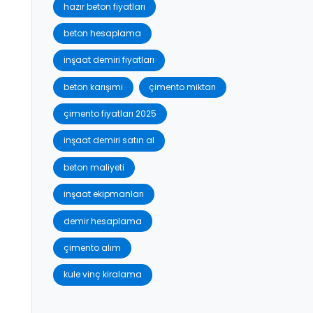
hazır beton fiyatları
beton hesaplama
inşaat demiri fiyatları
beton karışımı
çimento miktarı
çimento fiyatları 2025
inşaat demiri satın al
beton maliyeti
inşaat ekipmanları
demir hesaplama
çimento alım
kule vinç kiralama