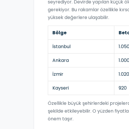
seyrediyor. Devirde yapılan küçük ölç
gerekiyor. Bu rakamlar özellikle kır
yüksek değerlere ulaşabilir.
Bölge
Beto
İstanbul
1.05
Ankara
1.00
İzmir
1.02
Kayseri
920
Özellikle büyük şehirlerdeki projelerd
şekilde etkileyebilir. O yüzden fiyatl
önem taşır.