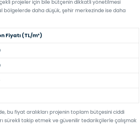
ekli projeler için bile bütçenin dikkatli yönetilmesi
sal bölgelerde daha düşük, şehir merkezinde ise daha
n Fiyatı (TL/m³)
0
0
0
e, bu fiyat aralıkları projenin toplam bütçesini ciddi
arı sürekli takip etmek ve güvenilir tedarikçilerle çalışmak