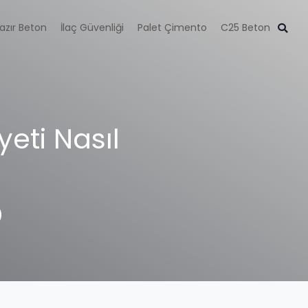
azır Beton
İlaç Güvenliği
Palet Çimento
C25 Beton
eti Nasıl