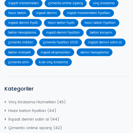
inşaat malzemeleri
çimento online sipariş
vinç kiralama
hazır beton
inşaat demiri
inşaat malzemeleri fiyatları
inşaat demiri fiyatı
hazır beton fiyatı
hazır beton fiyatları
beton hesaplama
inşaat demiri fiyatları
beton karışımı
çimento miktarı
çimento fiyatları 2025
inşaat demiri satın al
beton maliyeti
inşaat ekipmanları
demir hesaplama
çimento alım
kule vinç kiralama
Kategoriler
Vinç Kiralama Hizmetleri
(45)
Hazır beton fiyatları
(44)
İnşaat demiri satın al
(44)
Çimento online sipariş
(42)