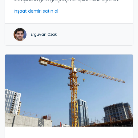
İnşaat demiri satın al
Erguvan Ozak