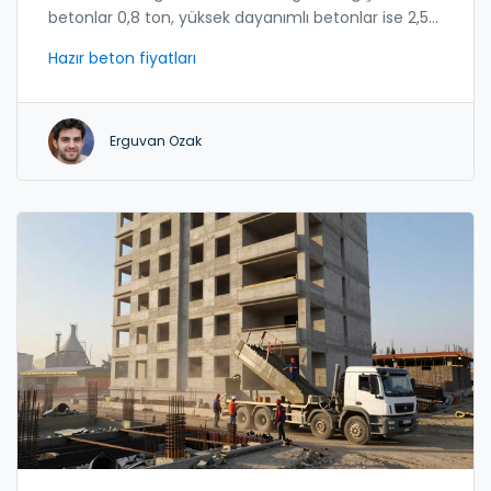
betonlar 0,8 ton, yüksek dayanımlı betonlar ise 2,5
ton'a kadar çıkabilir. Taşıma ve maliyet
Hazır beton fiyatları
hesaplamaları için bu bilgi kritiktir.
Erguvan Ozak