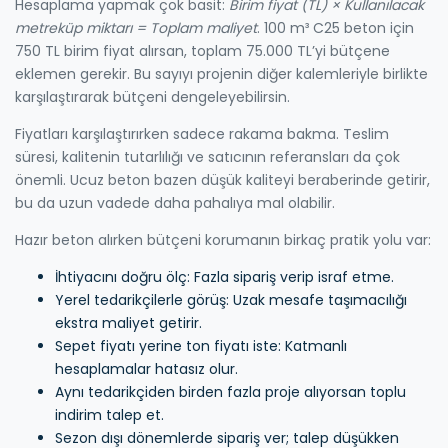
Hesaplama yapmak çok basit:
Birim fiyat (TL) × Kullanılacak
metreküp miktarı = Toplam maliyet
. 100 m³ C25 beton için
750 TL birim fiyat alırsan, toplam 75.000 TL’yi bütçene
eklemen gerekir. Bu sayıyı projenin diğer kalemleriyle birlikte
karşılaştırarak bütçeni dengeleyebilirsin.
Fiyatları karşılaştırırken sadece rakama bakma. Teslim
süresi, kalitenin tutarlılığı ve satıcının referansları da çok
önemli. Ucuz beton bazen düşük kaliteyi beraberinde getirir,
bu da uzun vadede daha pahalıya mal olabilir.
Hazır beton alırken bütçeni korumanın birkaç pratik yolu var:
İhtiyacını doğru ölç: Fazla sipariş verip israf etme.
Yerel tedarikçilerle görüş: Uzak mesafe taşımacılığı
ekstra maliyet getirir.
Sepet fiyatı yerine ton fiyatı iste: Katmanlı
hesaplamalar hatasız olur.
Aynı tedarikçiden birden fazla proje alıyorsan toplu
indirim talep et.
Sezon dışı dönemlerde sipariş ver; talep düşükken