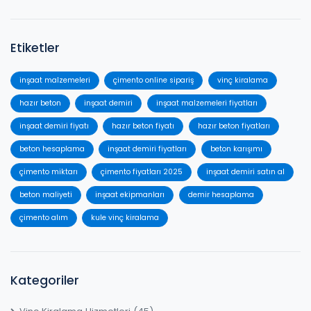
Etiketler
inşaat malzemeleri
çimento online sipariş
vinç kiralama
hazır beton
inşaat demiri
inşaat malzemeleri fiyatları
inşaat demiri fiyatı
hazır beton fiyatı
hazır beton fiyatları
beton hesaplama
inşaat demiri fiyatları
beton karışımı
çimento miktarı
çimento fiyatları 2025
inşaat demiri satın al
beton maliyeti
inşaat ekipmanları
demir hesaplama
çimento alım
kule vinç kiralama
Kategoriler