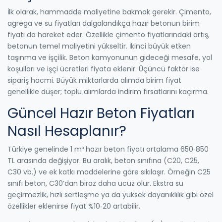
İlk olarak, hammadde maliyetine bakmak gerekir. Çimento,
agrega ve su fiyatları dalgalandıkça hazır betonun birim
fiyatı da hareket eder. Özellikle çimento fiyatlarındaki artış,
betonun temel maliyetini yükseltir. İkinci büyük etken
taşınma ve işçilik. Beton kamyonunun gideceği mesafe, yol
koşulları ve işçi ücretleri fiyata eklenir. Üçüncü faktör ise
sipariş hacmi. Büyük miktarlarda alımda birim fiyat
genellikle düşer; toplu alımlarda indirim fırsatlarını kaçırma.
Güncel Hazır Beton Fiyatları
Nasıl Hesaplanır?
Türkiye genelinde 1 m³ hazır beton fiyatı ortalama 650‑850
TL arasında değişiyor. Bu aralık, beton sınıfına (C20, C25,
C30 vb.) ve ek katkı maddelerine göre sıkılaşır. Örneğin C25
sınıfı beton, C30’dan biraz daha ucuz olur. Ekstra su
geçirmezlik, hızlı sertleşme ya da yüksek dayanıklılık gibi özel
özellikler eklenirse fiyat %10‑20 artabilir.