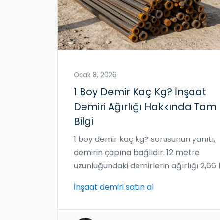
Ocak 8, 2026
1 Boy Demir Kaç Kg? İnşaat
Demiri Ağırlığı Hakkında Tam
Bilgi
1 boy demir kaç kg? sorusunun yanıtı,
demirin çapına bağlıdır. 12 metre
uzunluğundaki demirlerin ağırlığı 2,66 
ile 118,46 kg arasında değişir. Detaylı
İnşaat demiri satın al
hesaplama ve kullanım alanları burad