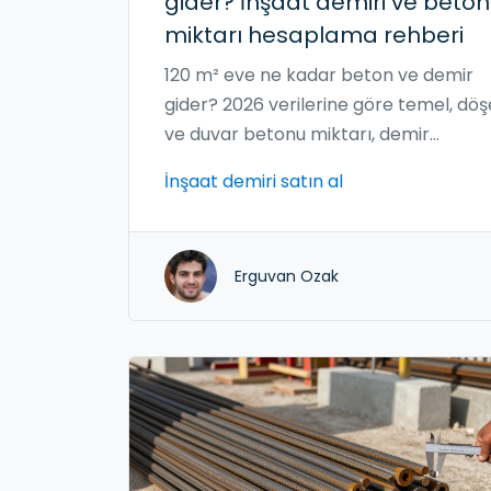
gider? İnşaat demiri ve beton
miktarı hesaplama rehberi
120 m² eve ne kadar beton ve demir
gider? 2026 verilerine göre temel, d
ve duvar betonu miktarı, demir
hesaplaması ve maliyet detayları. Ge
İnşaat demiri satın al
inşaat rakamları, hatalar ve doğru
hesaplama yöntemleri.
Erguvan Ozak