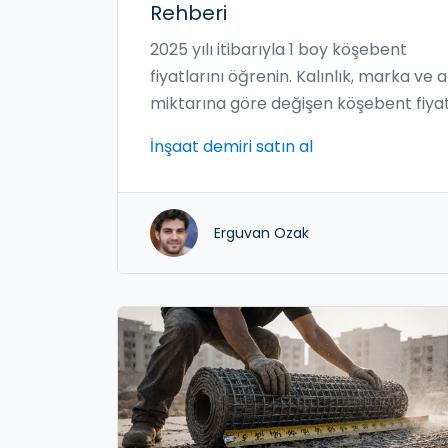
Rehberi
2025 yılı itibarıyla 1 boy köşebent
fiyatlarını öğrenin. Kalınlık, marka ve 
miktarına göre değişen köşebent fiyatl
hangi projelerde hangi ölçünün
İnşaat demiri satın al
kullanılması gerektiği ve nasıl doğru s
alma yapılacağı detaylı olarak anlatılı
Erguvan Ozak