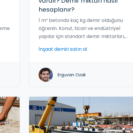
vardır? Demir miktarı nasıl
hesaplanır?
1 m³ betonda kaç kg demir olduğunu
öşeme
öğrenin. Konut, ticari ve endüstriyel
yapılar için standart demir miktarları,
rçek
hesaplama yöntemleri ve kalite
İnşaat demiri satın al
önerileriyle detaylı rehber.
Erguvan Ozak