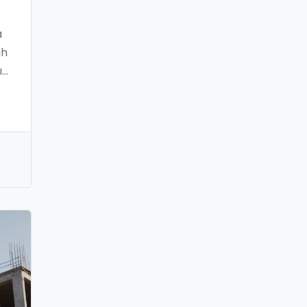
a
ah
ın