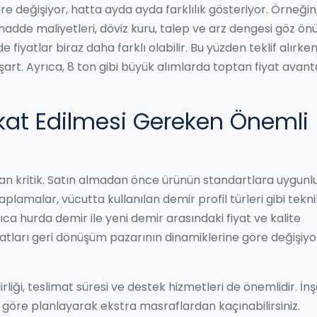
öre değişiyor, hatta ayda ayda farklılık gösteriyor. Örneğin,
adde maliyetleri, döviz kuru, talep ve arz dengesi göz ö
 fiyatlar biraz daha farklı olabilir. Bu yüzden teklif alırke
rt. Ayrıca, 8 ton gibi büyük alımlarda toptan fiyat avanta
kat Edilmesi Gereken Önemli
ndan kritik. Satın almadan önce ürünün standartlara uygun
lamalar, vücutta kullanılan demir profil türleri gibi tekni
rıca hurda demir ile yeni demir arasındaki fiyat ve kalite
yatları geri dönüşüm pazarının dinamiklerine göre değişiyo
rliği, teslimat süresi ve destek hizmetleri de önemlidir. İn
 göre planlayarak ekstra masraflardan kaçınabilirsiniz.