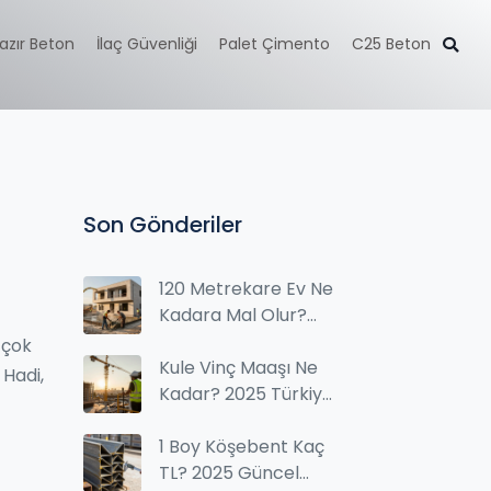
azır Beton
İlaç Güvenliği
Palet Çimento
C25 Beton
Son Gönderiler
120 Metrekare Ev Ne
Kadara Mal Olur?
Hazır Beton Fiyatları
 çok
ve Toplam İnşaat
Kule Vinç Maaşı Ne
 Hadi,
Maliyeti 2025
Kadar? 2025 Türkiye
Fiyat ve Maaş
Bilgileri
1 Boy Köşebent Kaç
TL? 2025 Güncel