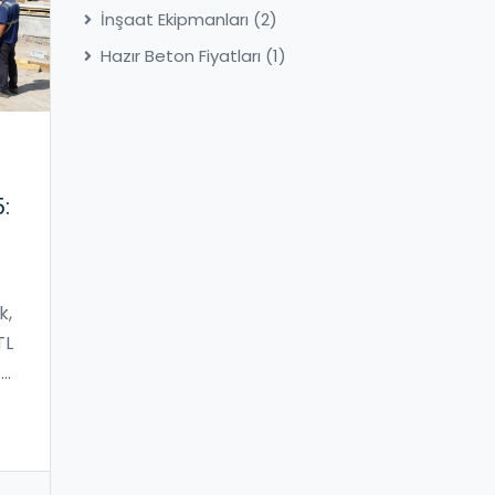
İnşaat Ekipmanları
(2)
Hazır Beton Fiyatları
(1)
:
k,
TL
ı
lı