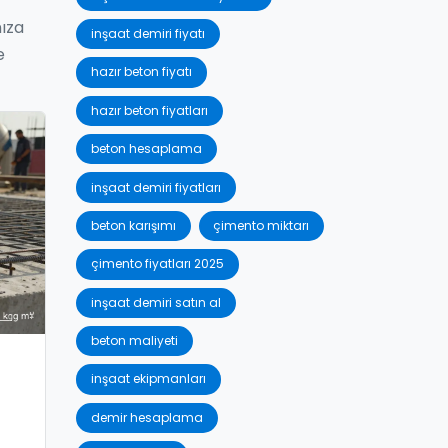
nıza
inşaat demiri fiyatı
e
hazır beton fiyatı
hazır beton fiyatları
beton hesaplama
inşaat demiri fiyatları
beton karışımı
çimento miktarı
çimento fiyatları 2025
inşaat demiri satın al
beton maliyeti
inşaat ekipmanları
demir hesaplama