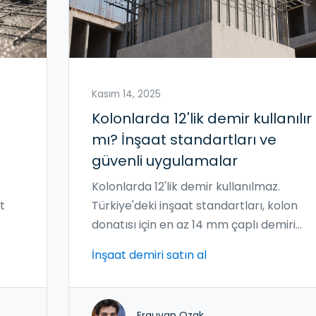
Kasım 14, 2025
Kolonlarda 12'lik demir kullanılır
mı? İnşaat standartları ve
güvenli uygulamalar
Kolonlarda 12'lik demir kullanılmaz.
t
Türkiye'deki inşaat standartları, kolon
donatısı için en az 14 mm çaplı demiri
zorunlu kılar. 12 mm demirin doğru
İnşaat demiri satın al
kullanım yerleri ve güvenli alternatifler
burada.
Erguvan Ozak