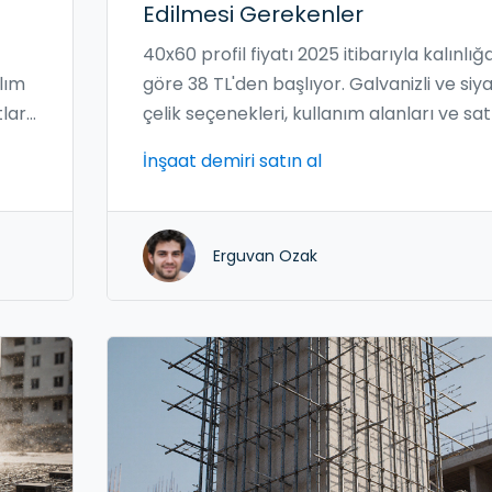
Edilmesi Gerekenler
40x60 profil fiyatı 2025 itibarıyla kalınlığ
alım
göre 38 TL'den başlıyor. Galvanizli ve siy
arı,
çelik seçenekleri, kullanım alanları ve sat
alma ipuçları bu yazıda detaylıca
İnşaat demiri satın al
atın
anlatılıyor.
yor.
Erguvan Ozak