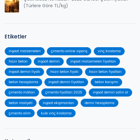
(Türlere Göre TL/kg)
Etiketler
inşaat malzemeleri
çimento online sipariş
vinç kiralama
hazır beton
inşaat demiri
inşaat malzemeleri fiyatları
inşaat demiri fiyatı
hazır beton fiyatı
hazır beton fiyatları
beton hesaplama
inşaat demiri fiyatları
beton karışımı
çimento miktarı
çimento fiyatları 2025
inşaat demiri satın al
beton maliyeti
inşaat ekipmanları
demir hesaplama
çimento alım
kule vinç kiralama