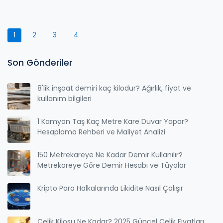
1
2
3
4
Son Gönderiler
8'lik inşaat demiri kaç kilodur? Ağırlık, fiyat ve
kullanım bilgileri
1 Kamyon Taş Kaç Metre Kare Duvar Yapar?
Hesaplama Rehberi ve Maliyet Analizi
150 Metrekareye Ne Kadar Demir Kullanılır?
Metrekareye Göre Demir Hesabı ve Tüyolar
Kripto Para Halkalarında Likidite Nasıl Çalışır
Çelik Kilosu Ne Kadar? 2025 Güncel Çelik Fiyatları