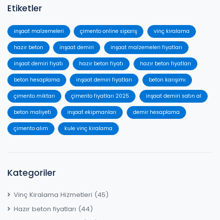
Etiketler
inşaat malzemeleri
çimento online sipariş
vinç kiralama
hazır beton
inşaat demiri
inşaat malzemeleri fiyatları
inşaat demiri fiyatı
hazır beton fiyatı
hazır beton fiyatları
beton hesaplama
inşaat demiri fiyatları
beton karışımı
çimento miktarı
çimento fiyatları 2025
inşaat demiri satın al
beton maliyeti
inşaat ekipmanları
demir hesaplama
çimento alım
kule vinç kiralama
Kategoriler
Vinç Kiralama Hizmetleri
(45)
Hazır beton fiyatları
(44)