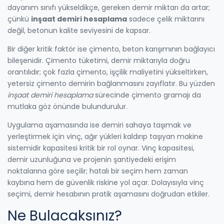
dayanım sınıfı yükseldikçe, gereken demir miktarı da artar;
çünkü
inşaat demiri hesaplama
sadece çelik miktarını
değil, betonun kalite seviyesini de kapsar.
Bir diğer kritik faktör ise
çimento
,
beton karışımının bağlayıcı
bileşenidir
. Çimento tüketimi, demir miktarıyla doğru
orantılıdır; çok fazla çimento, işçilik maliyetini yükseltirken,
yetersiz çimento demirin bağlanmasını zayıflatır. Bu yüzden
inşaat demiri hesaplama
sürecinde çimento gramajı da
mutlaka göz önünde bulundurulur.
Uygulama aşamasında ise demiri sahaya taşımak ve
yerleştirmek için
vinç
,
ağır yükleri kaldırıp taşıyan makine
sistemidir
kapasitesi kritik bir rol oynar. Vinç kapasitesi,
demir uzunluğuna ve projenin şantiyedeki erişim
noktalarına göre seçilir; hatalı bir seçim hem zaman
kaybına hem de güvenlik riskine yol açar. Dolayısıyla vinç
seçimi, demir hesabının pratik aşamasını doğrudan etkiler.
Ne Bulacaksınız?