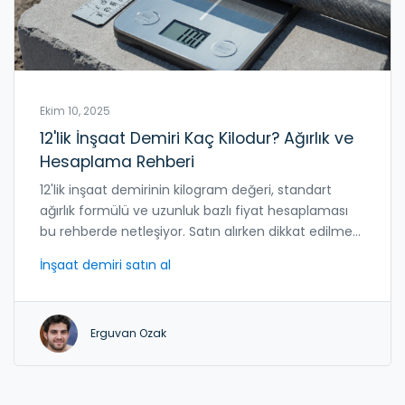
Ekim 10, 2025
12'lik İnşaat Demiri Kaç Kilodur? Ağırlık ve
Hesaplama Rehberi
12'lik inşaat demirinin kilogram değeri, standart
ağırlık formülü ve uzunluk bazlı fiyat hesaplaması
bu rehberde netleşiyor. Satın alırken dikkat edilmesi
gereken kriterler ve karşılaştırmalı tablolarla proje
İnşaat demiri satın al
maliyetinizi kontrol altına alın.
Erguvan Ozak