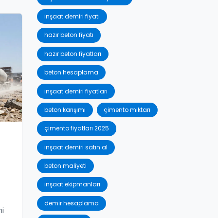
inşaat demiri fiyatı
hazır beton fiyatı
hazır beton fiyatları
beton hesaplama
inşaat demiri fiyatları
beton karışımı
çimento miktarı
çimento fiyatları 2025
inşaat demiri satın al
beton maliyeti
inşaat ekipmanları
demir hesaplama
i