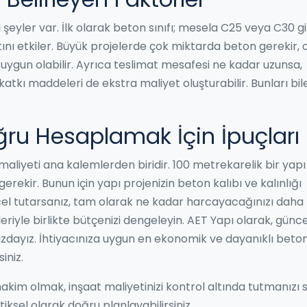
 şeyler var. İlk olarak beton sınıfı; mesela C25 veya C30 gi
tını etkiler. Büyük projelerde çok miktarda beton gerekir, 
 uygun olabilir. Ayrıca teslimat mesafesi ne kadar uzunsa,
 katkı maddeleri de ekstra maliyet oluşturabilir. Bunları bi
.
ğru Hesaplamak İçin İpuçları
maliyeti ana kalemlerden biridir. 100 metrekarelik bir yapı 
ekir. Bunun için yapı projenizin beton kalıbı ve kalınlığı
ncel tutarsanız, tam olarak ne kadar harcayacağınızı daha
leriyle birlikte bütçenizi dengeleyin. AET Yapı olarak, günce
ınızdayız. İhtiyacınıza uygun en ekonomik ve dayanıklı beton
iniz.
 hakim olmak, inşaat maliyetinizi kontrol altında tutmanızı 
ksel olarak doğru planlayabilirsiniz.