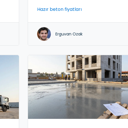
rehber. Hazır beton ve malzeme
Hazır beton fiyatları
maliyetleri.
Erguvan Ozak