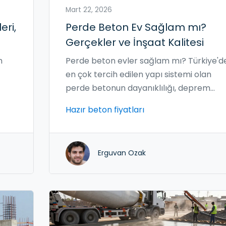
Mart 22, 2026
eri,
Perde Beton Ev Sağlam mı?
Gerçekler ve İnşaat Kalitesi
m
Perde beton evler sağlam mı? Türkiye'd
en çok tercih edilen yapı sistemi olan
perde betonun dayanıklılığı, deprem
e
direnci ve ömrü hakkında gerçekler. Hazı
Hazır beton fiyatları
beton kalitesi, inşaat standartları ve
karşılaştırmalı analizlerle detaylı
açıklama.
Erguvan Ozak