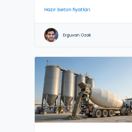
türleri ve maliyet analizi için kapsamlı
Hazır beton fiyatları
rehber.
Erguvan Ozak