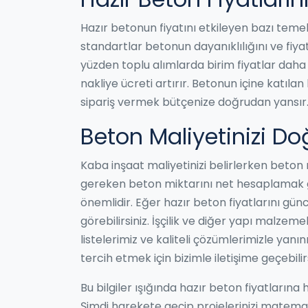
Hazır betonun fiyatını etkileyen bazı temel
standartlar betonun dayanıklılığını ve fiya
yüzden toplu alımlarda birim fiyatlar daha
nakliye ücreti artırır. Betonun içine katılan
sipariş vermek bütçenize doğrudan yansır
Beton Maliyetinizi Do
Kaba inşaat maliyetinizi belirlerken beton 
gereken beton miktarını net hesaplamak ger
önemlidir. Eğer hazır beton fiyatlarını gü
görebilirsiniz. İşçilik ve diğer yapı malzeme
listelerimiz ve kaliteli çözümlerimizle yan
tercih etmek için bizimle iletişime geçebilirs
Bu bilgiler ışığında hazır beton fiyatlarına
Şimdi harekete geçip projelerinizi matemati