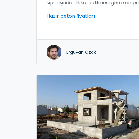
siparişinde dikkat edilmesi gereken pü
noktalarıyla detaylı kolon beton
Hazır beton fiyatları
hesaplama rehberi.
Erguvan Ozak