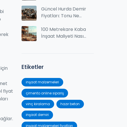
Güncel Fiyatları ve
Satın Alma İpuçları
Güncel Hurda Demir
bi
Fiyatları: Tonu Ne
o
Kadar ve Nasıl
Hesaplanır?
100 Metrekare Kaba
lerek
İnşaat Maliyeti Nasıl
Hesaplanır?
Etiketler
için
inşaat malzemeleri
 net
l fiyat
çimento online sipariş
ları
vinç kiralama
hazır beton
inşaat demiri
sağlar.
inşaat malzemeleri fiyatları