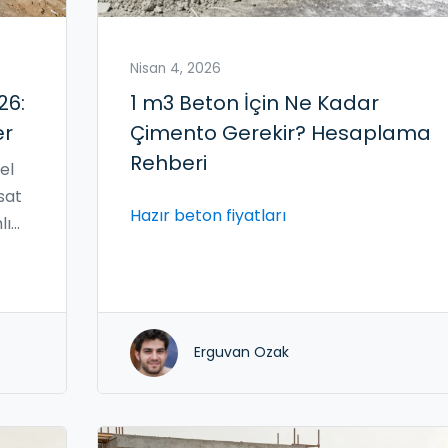
Nisan 4, 2026
26:
1 m3 Beton İçin Ne Kadar
er
Çimento Gerekir? Hesaplama
Rehberi
el
sat
Hazır beton fiyatları
lı
Erguvan Ozak