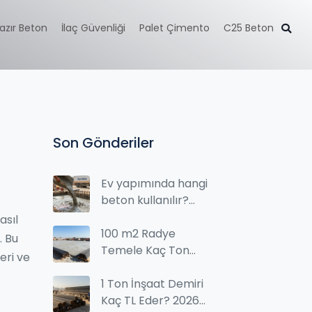
azır Beton
İlaç Güvenliği
Palet Çimento
C25 Beton
Son Gönderiler
Ev yapımında hangi
beton kullanılır?
Fiyat ve türlerle tam
asıl
rehber
100 m2 Radye
. Bu
Temele Kaç Ton
eri ve
Demir Gider?
Hesaplama Rehberi
1 Ton İnşaat Demiri
Kaç TL Eder? 2026