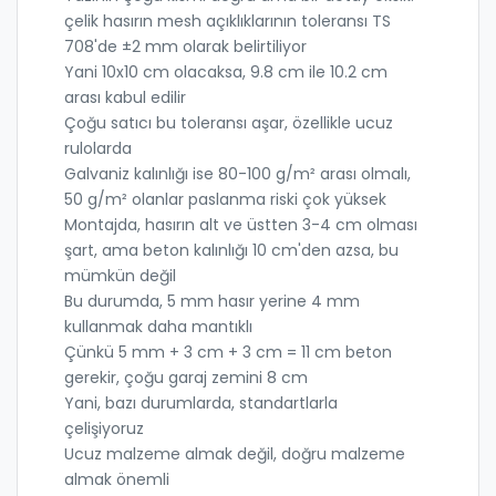
çelik hasırın mesh açıklıklarının toleransı TS
708'de ±2 mm olarak belirtiliyor
Yani 10x10 cm olacaksa, 9.8 cm ile 10.2 cm
arası kabul edilir
Çoğu satıcı bu toleransı aşar, özellikle ucuz
rulolarda
Galvaniz kalınlığı ise 80-100 g/m² arası olmalı,
50 g/m² olanlar paslanma riski çok yüksek
Montajda, hasırın alt ve üstten 3-4 cm olması
şart, ama beton kalınlığı 10 cm'den azsa, bu
mümkün değil
Bu durumda, 5 mm hasır yerine 4 mm
kullanmak daha mantıklı
Çünkü 5 mm + 3 cm + 3 cm = 11 cm beton
gerekir, çoğu garaj zemini 8 cm
Yani, bazı durumlarda, standartlarla
çelişiyoruz
Ucuz malzeme almak değil, doğru malzeme
almak önemli