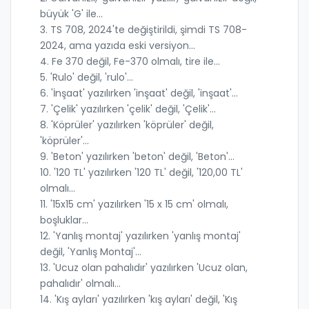
büyük 'G' ile...
3. TS 708, 2024'te değiştirildi, şimdi TS 708-
2024, ama yazıda eski versiyon...
4. Fe 370 değil, Fe-370 olmalı, tire ile...
5. 'Rulo' değil, 'rulo'...
6. 'İnşaat' yazılırken 'inşaat' değil, 'inşaat'...
7. 'Çelik' yazılırken 'çelik' değil, 'Çelik'...
8. 'Köprüler' yazılırken 'köprüler' değil,
'köprüler'...
9. 'Beton' yazılırken 'beton' değil, 'Beton'...
10. '120 TL' yazılırken '120 TL' değil, '120,00 TL'
olmalı...
11. '15x15 cm' yazılırken '15 x 15 cm' olmalı,
boşluklar...
12. 'Yanlış montaj' yazılırken 'yanlış montaj'
değil, 'Yanlış Montaj'...
13. 'Ucuz olan pahalıdır' yazılırken 'Ucuz olan,
pahalıdır' olmalı...
14. 'Kış ayları' yazılırken 'kış ayları' değil, 'Kış