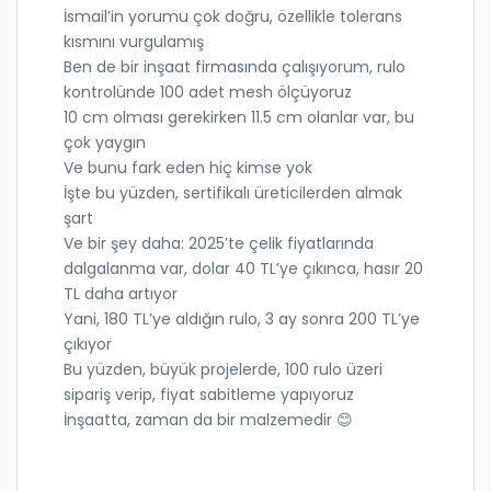
İsmail’in yorumu çok doğru, özellikle tolerans
kısmını vurgulamış
Ben de bir inşaat firmasında çalışıyorum, rulo
kontrolünde 100 adet mesh ölçüyoruz
10 cm olması gerekirken 11.5 cm olanlar var, bu
çok yaygın
Ve bunu fark eden hiç kimse yok
İşte bu yüzden, sertifikalı üreticilerden almak
şart
Ve bir şey daha: 2025’te çelik fiyatlarında
dalgalanma var, dolar 40 TL’ye çıkınca, hasır 20
TL daha artıyor
Yani, 180 TL’ye aldığın rulo, 3 ay sonra 200 TL’ye
çıkıyor
Bu yüzden, büyük projelerde, 100 rulo üzeri
sipariş verip, fiyat sabitleme yapıyoruz
İnşaatta, zaman da bir malzemedir 😊