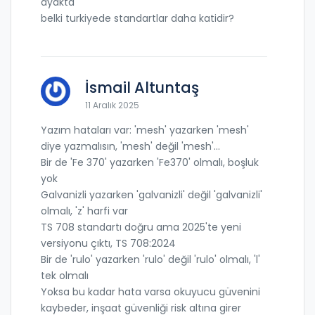
ayakta
belki turkiyede standartlar daha katidir?
İsmail Altuntaş
11 Aralık 2025
Yazım hataları var: 'mesh' yazarken 'mesh'
diye yazmalısın, 'mesh' değil 'mesh'...
Bir de 'Fe 370' yazarken 'Fe370' olmalı, boşluk
yok
Galvanizli yazarken 'galvanizli' değil 'galvanizli'
olmalı, 'z' harfi var
TS 708 standartı doğru ama 2025'te yeni
versiyonu çıktı, TS 708:2024
Bir de 'rulo' yazarken 'rulo' değil 'rulo' olmalı, 'l'
tek olmalı
Yoksa bu kadar hata varsa okuyucu güvenini
kaybeder, inşaat güvenliği risk altına girer