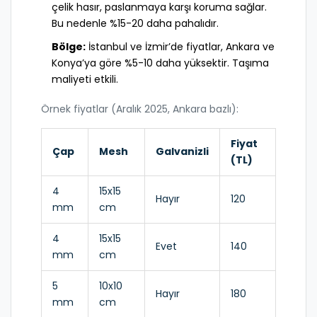
çelik hasır, paslanmaya karşı koruma sağlar.
Bu nedenle %15-20 daha pahalıdır.
Bölge:
İstanbul ve İzmir’de fiyatlar, Ankara ve
Konya’ya göre %5-10 daha yüksektir. Taşıma
maliyeti etkili.
Örnek fiyatlar (Aralık 2025, Ankara bazlı):
Fiyat
Çap
Mesh
Galvanizli
(TL)
4
15x15
Hayır
120
mm
cm
4
15x15
Evet
140
mm
cm
5
10x10
Hayır
180
mm
cm