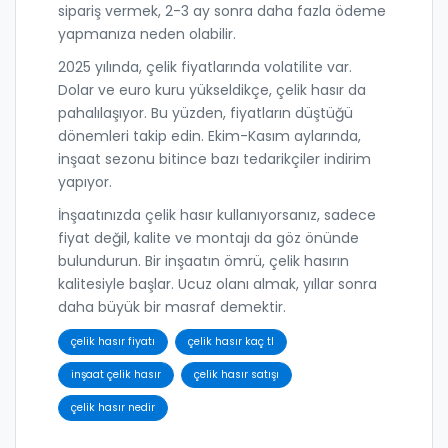
sipariş vermek, 2-3 ay sonra daha fazla ödeme
yapmanıza neden olabilir.
2025 yılında, çelik fiyatlarında volatilite var.
Dolar ve euro kuru yükseldikçe, çelik hasır da
pahalılaşıyor. Bu yüzden, fiyatların düştüğü
dönemleri takip edin. Ekim-Kasım aylarında,
inşaat sezonu bitince bazı tedarikçiler indirim
yapıyor.
İnşaatınızda çelik hasır kullanıyorsanız, sadece
fiyat değil, kalite ve montajı da göz önünde
bulundurun. Bir inşaatın ömrü, çelik hasırın
kalitesiyle başlar. Ucuz olanı almak, yıllar sonra
daha büyük bir masraf demektir.
çelik hasır fiyatı
çelik hasır kaç tl
inşaat çelik hasır
çelik hasır satışı
çelik hasır nedir