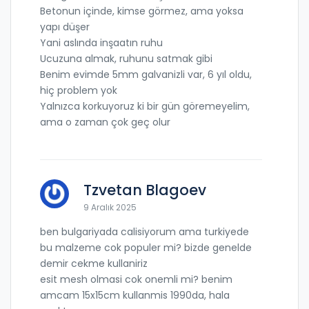
Betonun içinde, kimse görmez, ama yoksa
yapı düşer
Yani aslında inşaatın ruhu
Ucuzuna almak, ruhunu satmak gibi
Benim evimde 5mm galvanizli var, 6 yıl oldu,
hiç problem yok
Yalnızca korkuyoruz ki bir gün göremeyelim,
ama o zaman çok geç olur
Tzvetan Blagoev
9 Aralık 2025
ben bulgariyada calisiyorum ama turkiyede
bu malzeme cok populer mi? bizde genelde
demir cekme kullaniriz
esit mesh olmasi cok onemli mi? benim
amcam 15x15cm kullanmis 1990da, hala