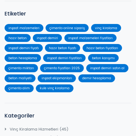
Etiketler
inşaat malzemeleri
çimento online sipariş
vinç kiralama
hazır beton
inşaat demiri
inşaat malzemeleri fiyatları
inşaat demiri fiyatı
hazır beton fiyatı
hazır beton fiyatları
beton hesaplama
inşaat demiri fiyatları
beton karışımı
çimento miktarı
çimento fiyatları 2025
inşaat demiri satın al
beton maliyeti
inşaat ekipmanları
demir hesaplama
çimento alım
kule vinç kiralama
Kategoriler
Vinç Kiralama Hizmetleri
(45)