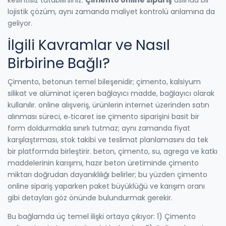
lojistik çözüm, aynı zamanda maliyet kontrolü anlamına da
geliyor.
İlgili Kavramlar ve Nasıl
Birbirine Bağlı?
Çimento, betonun temel bileşenidir;
çimento
,
kalsiyum
silikat ve alüminat içeren bağlayıcı madde
,
bağlayıcı
olarak
kullanılır.
online alışveriş
,
ürünlerin internet üzerinden satın
alınması süreci
,
e‑ticaret
ise çimento siparişini basit bir
form doldurmakla sınırlı tutmaz; aynı zamanda fiyat
karşılaştırması, stok takibi ve teslimat planlamasını da tek
bir platformda birleştirir.
beton
,
çimento, su, agrega ve katkı
maddelerinin karışımı
,
hazır beton
üretiminde çimento
miktarı doğrudan dayanıklılığı belirler; bu yüzden çimento
online sipariş yaparken paket büyüklüğü ve karışım oranı
gibi detayları göz önünde bulundurmak gerekir.
Bu bağlamda üç temel ilişki ortaya çıkıyor: 1) Çimento