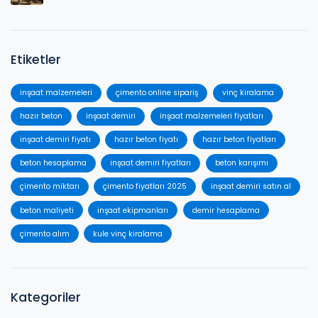
Etiketler
inşaat malzemeleri
çimento online sipariş
vinç kiralama
hazır beton
inşaat demiri
inşaat malzemeleri fiyatları
inşaat demiri fiyatı
hazır beton fiyatı
hazır beton fiyatları
beton hesaplama
inşaat demiri fiyatları
beton karışımı
çimento miktarı
çimento fiyatları 2025
inşaat demiri satın al
beton maliyeti
inşaat ekipmanları
demir hesaplama
çimento alım
kule vinç kiralama
Kategoriler