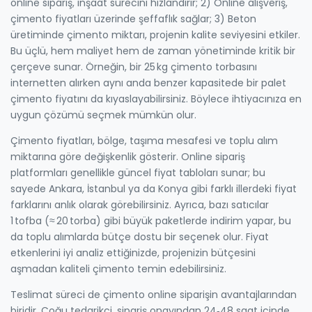
online sipariş, inşaat sürecini hızlandırır; 2) Online alışveriş,
çimento fiyatları üzerinde şeffaflık sağlar; 3) Beton
üretiminde çimento miktarı, projenin kalite seviyesini etkiler.
Bu üçlü, hem maliyet hem de zaman yönetiminde kritik bir
çerçeve sunar. Örneğin, bir 25 kg çimento torbasını
internetten alırken aynı anda benzer kapasitede bir palet
çimento fiyatını da kıyaslayabilirsiniz. Böylece ihtiyacınıza en
uygun çözümü seçmek mümkün olur.
Çimento fiyatları, bölge, taşıma mesafesi ve toplu alım
miktarına göre değişkenlik gösterir. Online sipariş
platformları genellikle güncel fiyat tabloları sunar; bu
sayede Ankara, İstanbul ya da Konya gibi farklı illerdeki fiyat
farklarını anlık olarak görebilirsiniz. Ayrıca, bazı satıcılar
1 tofba (≈ 20 torba) gibi büyük paketlerde indirim yapar, bu
da toplu alımlarda bütçe dostu bir seçenek olur. Fiyat
etkenlerini iyi analiz ettiğinizde, projenizin bütçesini
aşmadan kaliteli çimento temin edebilirsiniz.
Teslimat süreci de çimento online siparişin avantajlarından
biridir. Çoğu tedarikçi, sipariş onayından 24‑48 saat içinde