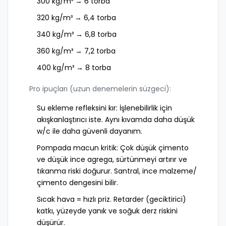
300 kg/m³ → 6 torba
320 kg/m³ → 6,4 torba
340 kg/m³ → 6,8 torba
360 kg/m³ → 7,2 torba
400 kg/m³ → 8 torba
Pro ipuçları (uzun denemelerin süzgeci):
Su ekleme refleksini kır: İşlenebilirlik için
akışkanlaştırıcı iste. Aynı kıvamda daha düşük
w/c ile daha güvenli dayanım.
Pompada macun kritik: Çok düşük çimento
ve düşük ince agrega, sürtünmeyi artırır ve
tıkanma riski doğurur. Santral, ince malzeme/
çimento dengesini bilir.
Sıcak hava = hızlı priz. Retarder (geciktirici)
katkı, yüzeyde yanık ve soğuk derz riskini
düşürür.