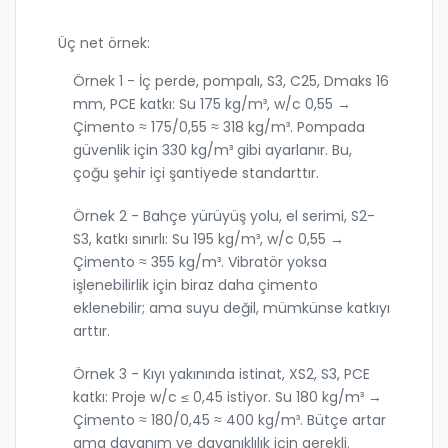
Üç net örnek:
Örnek 1 - İç perde, pompalı, S3, C25, Dmaks 16
mm, PCE katkı: Su 175 kg/m³, w/c 0,55 →
Çimento ≈ 175/0,55 ≈ 318 kg/m³. Pompada
güvenlik için 330 kg/m³ gibi ayarlanır. Bu,
çoğu şehir içi şantiyede standarttır.
Örnek 2 - Bahçe yürüyüş yolu, el serimi, S2-
S3, katkı sınırlı: Su 195 kg/m³, w/c 0,55 →
Çimento ≈ 355 kg/m³. Vibratör yoksa
işlenebilirlik için biraz daha çimento
eklenebilir; ama suyu değil, mümkünse katkıyı
arttır.
Örnek 3 - Kıyı yakınında istinat, XS2, S3, PCE
katkı: Proje w/c ≤ 0,45 istiyor. Su 180 kg/m³ →
Çimento ≈ 180/0,45 ≈ 400 kg/m³. Bütçe artar
ama dayanım ve dayanıklılık için gerekli.