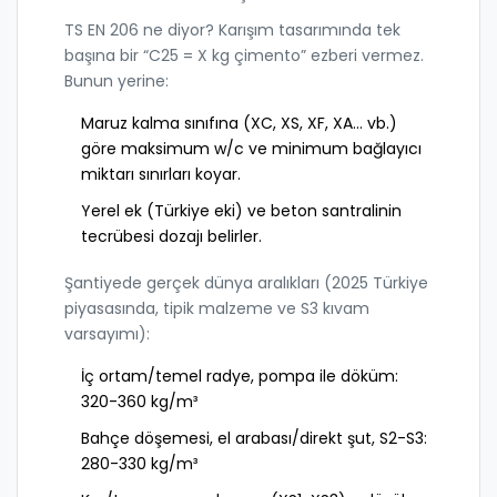
TS EN 206 ne diyor? Karışım tasarımında tek
başına bir “C25 = X kg çimento” ezberi vermez.
Bunun yerine:
Maruz kalma sınıfına (XC, XS, XF, XA… vb.)
göre maksimum w/c ve minimum bağlayıcı
miktarı sınırları koyar.
Yerel ek (Türkiye eki) ve beton santralinin
tecrübesi dozajı belirler.
Şantiyede gerçek dünya aralıkları (2025 Türkiye
piyasasında, tipik malzeme ve S3 kıvam
varsayımı):
İç ortam/temel radye, pompa ile döküm:
320-360 kg/m³
Bahçe döşemesi, el arabası/direkt şut, S2-S3:
280-330 kg/m³