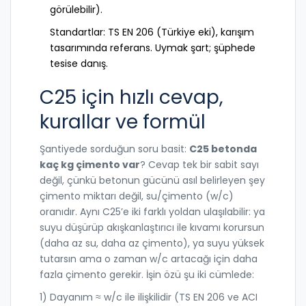
görülebilir).
Standartlar: TS EN 206 (Türkiye eki), karışım
tasarımında referans. Uymak şart; şüphede
tesise danış.
C25 için hızlı cevap,
kurallar ve formül
Şantiyede sorduğun soru basit:
C25 betonda
kaç kg çimento var
? Cevap tek bir sabit sayı
değil, çünkü betonun gücünü asıl belirleyen şey
çimento miktarı değil, su/çimento (w/c)
oranıdır. Aynı C25’e iki farklı yoldan ulaşılabilir: ya
suyu düşürüp akışkanlaştırıcı ile kıvamı korursun
(daha az su, daha az çimento), ya suyu yüksek
tutarsın ama o zaman w/c artacağı için daha
fazla çimento gerekir. İşin özü şu iki cümlede:
1) Dayanım ≈ w/c ile ilişkilidir (TS EN 206 ve ACI