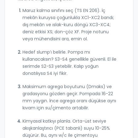
Maruz kalma sınıfını seç (TS EN 206). İç
mekân kuruysa çoğunlukla XC1-XC2 bandı;
dış mekân ve ıslak-kuru döngü XC3-XC4;
deniz etkisi XS; don-çöz XF. Proje notunu
veya mühendisini ara, emin ol.
Hedef slump’ı belirle. Pompa mı
kullanacaksın? S3-S4 genellikle güvenli. El ile
serimde S2-S3 yetebilir. Kalıp yoğun
donatılıysa S4 iyi fikir.
Maksimum agrega boyutunu (Dmaks) ve
gradasyonu gözden geçir. Pompada 16-22
mm yaygın. İnce agrega oranı düşükse aynı
kıvam için su/çimento artabilir.
Kimyasal katkıyı planla. Orta-üst seviye
akışkanlaştırıcı (PCE tabanlı) suyu 10-25%
düşürür. Bu, aynı w/c ile çimentoyu