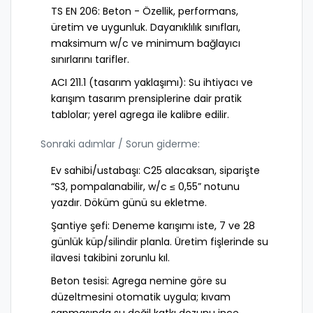
TS EN 206: Beton - Özellik, performans,
üretim ve uygunluk. Dayanıklılık sınıfları,
maksimum w/c ve minimum bağlayıcı
sınırlarını tarifler.
ACI 211.1 (tasarım yaklaşımı): Su ihtiyacı ve
karışım tasarım prensiplerine dair pratik
tablolar; yerel agrega ile kalibre edilir.
Sonraki adımlar / Sorun giderme:
Ev sahibi/ustabaşı: C25 alacaksan, siparişte
“S3, pompalanabilir, w/c ≤ 0,55” notunu
yazdır. Döküm günü su ekletme.
Şantiye şefi: Deneme karışımı iste, 7 ve 28
günlük küp/silindir planla. Üretim fişlerinde su
ilavesi takibini zorunlu kıl.
Beton tesisi: Agrega nemine göre su
düzeltmesini otomatik uygula; kıvam
sapmasında su değil katkı dozunu ince