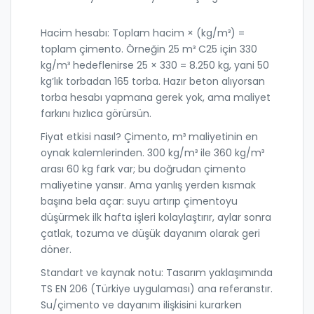
Hacim hesabı: Toplam hacim × (kg/m³) =
toplam çimento. Örneğin 25 m³ C25 için 330
kg/m³ hedeflenirse 25 × 330 = 8.250 kg, yani 50
kg’lık torbadan 165 torba. Hazır beton alıyorsan
torba hesabı yapmana gerek yok, ama maliyet
farkını hızlıca görürsün.
Fiyat etkisi nasıl? Çimento, m³ maliyetinin en
oynak kalemlerinden. 300 kg/m³ ile 360 kg/m³
arası 60 kg fark var; bu doğrudan çimento
maliyetine yansır. Ama yanlış yerden kısmak
başına bela açar: suyu artırıp çimentoyu
düşürmek ilk hafta işleri kolaylaştırır, aylar sonra
çatlak, tozuma ve düşük dayanım olarak geri
döner.
Standart ve kaynak notu: Tasarım yaklaşımında
TS EN 206 (Türkiye uygulaması) ana referanstır.
Su/çimento ve dayanım ilişkisini kurarken