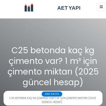
C25 betonda kaç kg
çimento var? 1 m³ için
çimento miktarı (2025
güncel hesap)
ANA SAYFA
C25 BETONDA KAÇ KG ÇIMENTO VAR? 1 M³ IÇIN ÇIMENTO MIKTARI (2025
GÜNCEL HESAP)