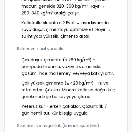
macun; genelde 320-360 kg/m³. Hayır →
280-340 kg/m³ aralığı çalışır.
Katkı kullanılacak mı? Evet → aynı kıvamda
suyu düşür, çimentoyu optimize et. Hayır →
su ihtiyacı yükselir, çimento artar.
Riskler ve nasıl yönetilir:
Çok düşük çimento (≤ 280 kg/m³) -
pompada tıkanma, yüzey tozuma riski.
Çözüm: İnce malzemeyi ve/veya katkıyı artır.
Çok yüksek çimento (≥ 420 kg/m³) - ısı ve
rötre artar. Çözüm: Mineral katkı ve doğru kür;
gerekmedikçe bu seviyeye çıkma.
Yetersiz kür - erken çatlaklar. Çözüm: İlk 7
gün nemli tut, kür bileşiği uygula.
Standart ve uygunluk (kaynak işaretleri):