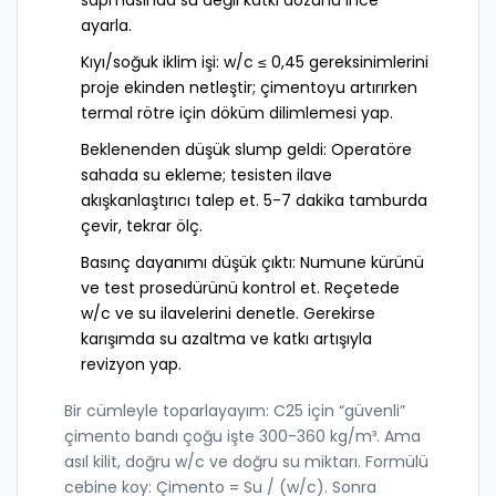
ayarla.
Kıyı/soğuk iklim işi: w/c ≤ 0,45 gereksinimlerini
proje ekinden netleştir; çimentoyu artırırken
termal rötre için döküm dilimlemesi yap.
Beklenenden düşük slump geldi: Operatöre
sahada su ekleme; tesisten ilave
akışkanlaştırıcı talep et. 5-7 dakika tamburda
çevir, tekrar ölç.
Basınç dayanımı düşük çıktı: Numune kürünü
ve test prosedürünü kontrol et. Reçetede
w/c ve su ilavelerini denetle. Gerekirse
karışımda su azaltma ve katkı artışıyla
revizyon yap.
Bir cümleyle toparlayayım: C25 için “güvenli”
çimento bandı çoğu işte 300-360 kg/m³. Ama
asıl kilit, doğru w/c ve doğru su miktarı. Formülü
cebine koy: Çimento = Su / (w/c). Sonra