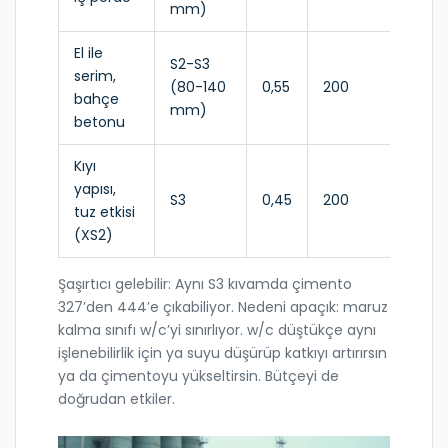
mm)
El ile
S2-S3
serim,
(80-140
0,55
200
≈ 36
bahçe
mm)
betonu
Kıyı
yapısı,
S3
0,45
200
≈ 44
tuz etkisi
(XS2)
Şaşırtıcı gelebilir: Aynı S3 kıvamda çimento
327’den 444’e çıkabiliyor. Nedeni apaçık: maruz
kalma sınıfı w/c’yi sınırlıyor. w/c düştükçe aynı
işlenebilirlik için ya suyu düşürüp katkıyı artırırsın
ya da çimentoyu yükseltirsin. Bütçeyi de
doğrudan etkiler.