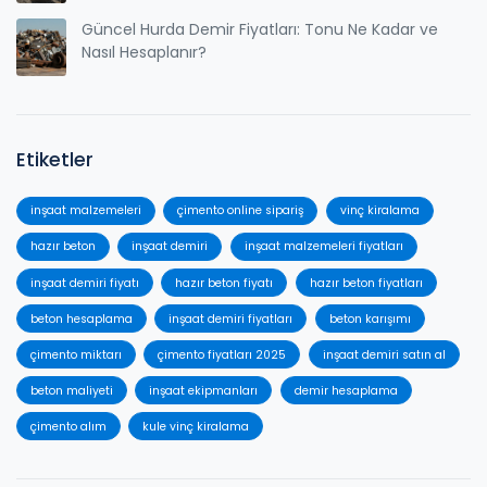
Güncel Hurda Demir Fiyatları: Tonu Ne Kadar ve
Nasıl Hesaplanır?
Etiketler
inşaat malzemeleri
çimento online sipariş
vinç kiralama
hazır beton
inşaat demiri
inşaat malzemeleri fiyatları
inşaat demiri fiyatı
hazır beton fiyatı
hazır beton fiyatları
beton hesaplama
inşaat demiri fiyatları
beton karışımı
çimento miktarı
çimento fiyatları 2025
inşaat demiri satın al
beton maliyeti
inşaat ekipmanları
demir hesaplama
çimento alım
kule vinç kiralama