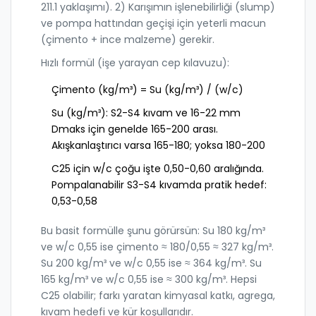
211.1 yaklaşımı). 2) Karışımın işlenebilirliği (slump)
ve pompa hattından geçişi için yeterli macun
(çimento + ince malzeme) gerekir.
Hızlı formül (işe yarayan cep kılavuzu):
Çimento (kg/m³) = Su (kg/m³) / (w/c)
Su (kg/m³): S2-S4 kıvam ve 16-22 mm
Dmaks için genelde 165-200 arası.
Akışkanlaştırıcı varsa 165-180; yoksa 180-200
C25 için w/c çoğu işte 0,50-0,60 aralığında.
Pompalanabilir S3-S4 kıvamda pratik hedef:
0,53-0,58
Bu basit formülle şunu görürsün: Su 180 kg/m³
ve w/c 0,55 ise çimento ≈ 180/0,55 ≈ 327 kg/m³.
Su 200 kg/m³ ve w/c 0,55 ise ≈ 364 kg/m³. Su
165 kg/m³ ve w/c 0,55 ise ≈ 300 kg/m³. Hepsi
C25 olabilir; farkı yaratan kimyasal katkı, agrega,
kıvam hedefi ve kür koşullarıdır.