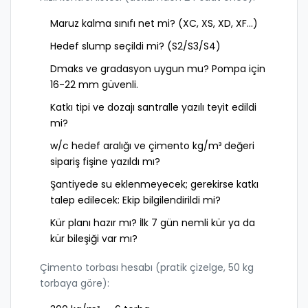
Maruz kalma sınıfı net mi? (XC, XS, XD, XF…)
Hedef slump seçildi mi? (S2/S3/S4)
Dmaks ve gradasyon uygun mu? Pompa için
16-22 mm güvenli.
Katkı tipi ve dozajı santralle yazılı teyit edildi
mi?
w/c hedef aralığı ve çimento kg/m³ değeri
sipariş fişine yazıldı mı?
Şantiyede su eklenmeyecek; gerekirse katkı
talep edilecek: Ekip bilgilendirildi mi?
Kür planı hazır mı? İlk 7 gün nemli kür ya da
kür bileşiği var mı?
Çimento torbası hesabı (pratik çizelge, 50 kg
torbaya göre):