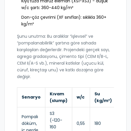
Kıyı/tuza maruz eleman (XS1-XS3) - düşük
w/c şartı: 360-440 kg/m³
Don-çöz çevrimi (XF sınıfları): sıklıkla 360+
kg/m³
Şunu unutma: Bu aralıklar “işlevsel” ve
“pompalanabilirlik” şartına göre sahada
karşılaşılan değerlerdir. Projendeki gerçek sayı,
agrega gradasyonu, çimento tipi (CEM II/B-L,
CEM II/A-S vb.), mineral katkılar (uçucu kül,
cüruf, kireçtaşı unu) ve katkı dozajına göre
değişir.
Kıvam
Su
Çim
Senaryo
w/c
(slump)
(kg/m³)
(kg
S3
Pompalı
(~120-
döküm,
0,55
180
≈ 32
160
iç perde