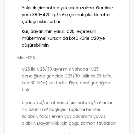
Yüksek çimento = yüksek büzülme. Gereksiz
yere 380-420 kg/m³’e çıkmak plastik rötre
çatlağı riskini artırır.
Kür, dayanımın yarısı: C25 reçetesini
mükemmel kursan da kötü kürle C20’ye
düşürebilirsin.
Mini-SSS:
C25 ile C25/30 aynı mı? Sahada “C25”
dendiğinde genelde C25/30 (silindir 25 MPa,
küp 30 MPa) kastedilir. Fişte nasıl geçtiğine
bak.
Uçucu kül/cüruf varsa çimento kg/m³ artar
mı azalır mı? Bağlayıcı toplamı benzer
kalabilir, fakat erken yaş dayanımı yavaş
olabilir. Dayanıklılık için çoğu zaman faydalıdır.