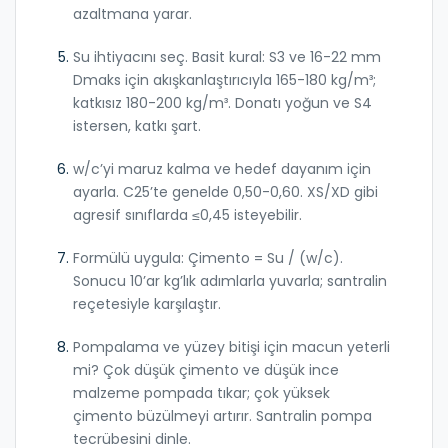
azaltmana yarar.
Su ihtiyacını seç. Basit kural: S3 ve 16-22 mm
Dmaks için akışkanlaştırıcıyla 165-180 kg/m³;
katkısız 180-200 kg/m³. Donatı yoğun ve S4
istersen, katkı şart.
w/c’yi maruz kalma ve hedef dayanım için
ayarla. C25’te genelde 0,50-0,60. XS/XD gibi
agresif sınıflarda ≤0,45 isteyebilir.
Formülü uygula: Çimento = Su / (w/c).
Sonucu 10’ar kg’lık adımlarla yuvarla; santralin
reçetesiyle karşılaştır.
Pompalama ve yüzey bitişi için macun yeterli
mi? Çok düşük çimento ve düşük ince
malzeme pompada tıkar; çok yüksek
çimento büzülmeyi artırır. Santralin pompa
tecrübesini dinle.