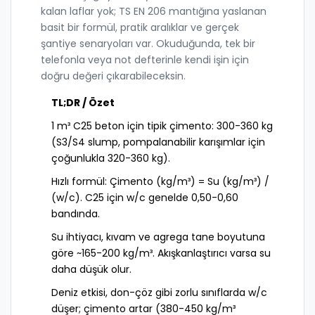
kalan laflar yok; TS EN 206 mantığına yaslanan
basit bir formül, pratik aralıklar ve gerçek
şantiye senaryoları var. Okuduğunda, tek bir
telefonla veya not defterinle kendi işin için
doğru değeri çıkarabileceksin.
TL;DR / Özet
1 m³ C25 beton için tipik çimento: 300-360 kg
(S3/S4 slump, pompalanabilir karışımlar için
çoğunlukla 320-360 kg).
Hızlı formül: Çimento (kg/m³) = Su (kg/m³) /
(w/c). C25 için w/c genelde 0,50-0,60
bandında.
Su ihtiyacı, kıvam ve agrega tane boyutuna
göre ~165-200 kg/m³. Akışkanlaştırıcı varsa su
daha düşük olur.
Deniz etkisi, don-çöz gibi zorlu sınıflarda w/c
düşer; çimento artar (380-450 kg/m³