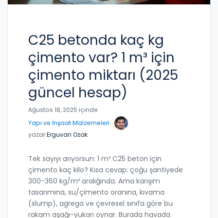
C25 betonda kaç kg
çimento var? 1 m³ için
çimento miktarı (2025
güncel hesap)
Ağustos 18, 2025 içinde
Yapı ve İnşaat Malzemeleri
yazar
Erguvan Ozak
Tek sayıyı arıyorsun: 1 m³ C25 beton için
çimento kaç kilo? Kısa cevap: çoğu şantiyede
300-360 kg/m³ aralığında. Ama karışım
tasarımına, su/çimento oranına, kıvama
(slump), agrega ve çevresel sınıfa göre bu
rakam aşağı-yukarı oynar. Burada havada