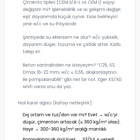
Çimento tipleri (CEM II/A-L vs CEM I) sayıyı
değiştirir mi? İşlenebilirlik ve ısı gelişimi değişir;
eşit dayanımda küçük oynar. Esas belirleyici
yine w/c ve su ihtiyacıdır.
Şantiyede su eklersem ne olur? w/c yükselir,
dayanım düşer, tozuma ve çatlak artar. Katkı
talep et.
Beton santralinden ne isteyeyim? “C25, S3,
Dmax 16-22 mm, w/c ≤ 0,55, akışkanlaştırıcı
ile pompalanabilir” gibi net bir not. Eğer XS/XD
sınıfı varsa onu da yaz.
Hızlı karar ağacı (kafayı netleştirir):
Dış ortam ve tuz/don var mı? Evet → w/c’yi
düşür, çimenton artacak (≥ 360 kg/m³ olası).
Hayır → 300-360 kg/m³ aralığı mantıklı.
Pompalanacak mı? Evet → S3/S4 + yeterli