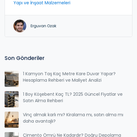
Yapı ve İnşaat Malzemeleri
rehber arıyorsan, bu yazı tam sana göre. Hem
güncel rakamlara hem de işine yarayacak pratik
ipuçlarına ulaşabilirsin. Malzeme kalitesi, fiyatları
Erguvan Ozak
etkileyen unsurlar ve toplu alımlarda avantajları da
bulursun. Konya’da çimento piyasasının ayrıntılarını,
fiyatları değiştiren detayları ve sürdürülebilir satın
alma noktalarını keşfetmek için okumaya devam
et.
Son Gönderiler
1 Kamyon Taş Kaç Metre Kare Duvar Yapar?
Hesaplama Rehberi ve Maliyet Analizi
1 Boy Köşebent Kaç TL? 2025 Güncel Fiyatlar ve
Satın Alma Rehberi
Vinç almak karlı mı? Kiralama mı, satın alma mı
daha avantajlı?
Çimento Ömrü Ne Kadardır? Doğru Depolama