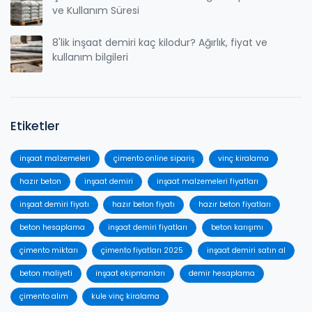
ve Kullanım Süresi
8'lik inşaat demiri kaç kilodur? Ağırlık, fiyat ve
kullanım bilgileri
Etiketler
inşaat malzemeleri
çimento online sipariş
vinç kiralama
hazır beton
inşaat demiri
inşaat malzemeleri fiyatları
inşaat demiri fiyatı
hazır beton fiyatı
hazır beton fiyatları
beton hesaplama
inşaat demiri fiyatları
beton karışımı
çimento miktarı
çimento fiyatları 2025
inşaat demiri satın al
beton maliyeti
inşaat ekipmanları
demir hesaplama
çimento alım
kule vinç kiralama