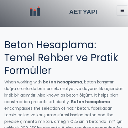
Beton Hesaplama:
Temel Rehber ve Pratik
Formüller
When working with
beton hesaplama
,
beton karışımını
doğru oranlarda belirlemek, maliyet ve dayanıklılık açısından
kritik bir adımdır
. Also known as
beton ölçüm
, it helps plan
construction projects efficiently.
Beton hesaplama
encompasses the selection of
hazır beton
,
fabrikadan
temin edilen ve karıştırma süresi kısalan beton
and the
precise
çimento miktarı
,
örneğin C25 sınıfı betonda 1 m³ için
yaklaşık 300‑350 kg çimento
. It also requires accounting for