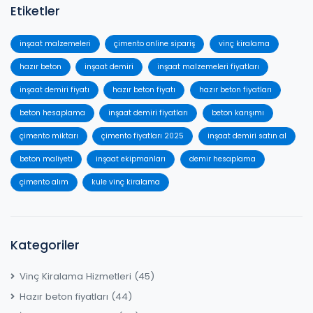
Etiketler
inşaat malzemeleri
çimento online sipariş
vinç kiralama
hazır beton
inşaat demiri
inşaat malzemeleri fiyatları
inşaat demiri fiyatı
hazır beton fiyatı
hazır beton fiyatları
beton hesaplama
inşaat demiri fiyatları
beton karışımı
çimento miktarı
çimento fiyatları 2025
inşaat demiri satın al
beton maliyeti
inşaat ekipmanları
demir hesaplama
çimento alım
kule vinç kiralama
Kategoriler
Vinç Kiralama Hizmetleri
(45)
Hazır beton fiyatları
(44)