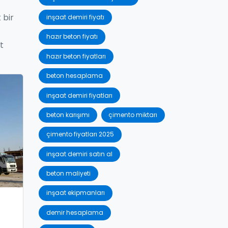
 bir
inşaat demiri fiyatı
hazır beton fiyatı
t
hazır beton fiyatları
beton hesaplama
inşaat demiri fiyatları
beton karışımı
çimento miktarı
çimento fiyatları 2025
inşaat demiri satın al
beton maliyeti
inşaat ekipmanları
demir hesaplama