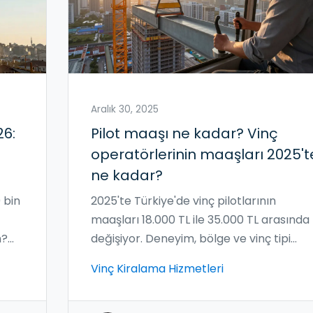
Aralık 30, 2025
26:
Pilot maaşı ne kadar? Vinç
operatörlerinin maaşları 2025't
ne kadar?
 bin
2025'te Türkiye'de vinç pilotlarının
maaşları 18.000 TL ile 35.000 TL arasında
n?
değişiyor. Deneyim, bölge ve vinç tipi
maaşı belirliyor. Sertifika zorunlu, iş
Vinç Kiralama Hizmetleri
güvenliği yüksek.