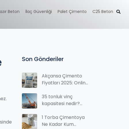
azır Beton
İlaç Güvenliği
Palet Çimento
C25 Beton
e
Son Gönderiler
Akçansa Çimento
Fiyatları 2025: Online
Sipariş ve Piyasa
Durumu
35 tonluk vinç
ez.
kapasitesi nedir?
Kaç ton kaldırabilir
ve nelere dikkat
1 Torba Çimentoya
esinde
etmelisiniz
Ne Kadar Kum