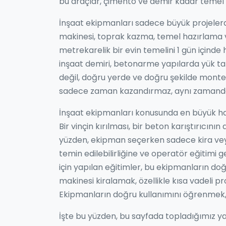
bu araçlar, çimento ve demir kadar temel 
İnşaat ekipmanları sadece büyük projelerd
makinesi
,
toprak kazma, temel hazırlama v
metrekarelik bir evin temelini 1 gün içinde h
inşaat demiri
,
betonarme yapılarda yük taş
değil, doğru yerde ve doğru şekilde monte e
sadece zaman kazandırmaz, aynı zamanda kal
İnşaat ekipmanları konusunda en büyük hat
Bir vinçin kırılması, bir beton karıştırıcını
yüzden, ekipman seçerken sadece kira veya
temin edilebilirliğine ve operatör eğitimi 
için yapılan eğitimler, bu ekipmanların doğ
makinesi kiralamak, özellikle kısa vadeli pr
Ekipmanların doğru kullanımını öğrenmek,
İşte bu yüzden, bu sayfada topladığımız ya