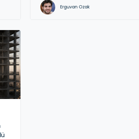
Erguvan Ozak
n
lü