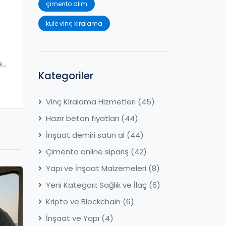
çimento alım
kule vinç kiralama
e
Kategoriler
.
Vinç Kiralama Hizmetleri
(45)
Hazır beton fiyatları
(44)
İnşaat demiri satın al
(44)
Çimento online sipariş
(42)
Yapı ve İnşaat Malzemeleri
(8)
Yeni Kategori: Sağlık ve İlaç
(6)
Kripto ve Blockchain
(6)
İnşaat ve Yapı
(4)