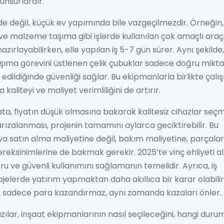
unsurlardır.
e değil, küçük ev yapımında bile vazgeçilmezdir. Örneğin
e malzeme taşıma gibi işlerde kullanılan çok amaçlı araç
azırlayabilirken, elle yapılan iş 5-7 gün sürer. Aynı şekilde,
ıma görevini üstlenen çelik çubuklar
sadece doğru mikta
dildiğinde güvenliği sağlar. Bu ekipmanlarla birlikte çalı
iteyi ve maliyet verimliliğini de artırır.
a, fiyatın düşük olmasına bakarak kalitesiz cihazlar seç
n arızalanması, projenin tamamını aylarca geciktirebilir. Bu
 satın alma maliyetine değil, bakım maliyetine, parçalar
gereksinimlerine de bakmak gerekir. 2025’te vinç ehliyeti 
ru ve güvenli kullanımını sağlamanın temelidir. Ayrıca, iş
ojelerde yatırım yapmaktan daha akıllıca bir karar olabilir
 sadece para kazandırmaz, aynı zamanda kazaları önler.
zılar, inşaat ekipmanlarının nasıl seçileceğini, hangi duru