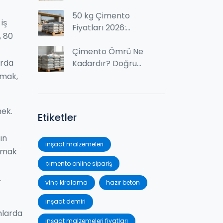
Gider? Harç Karışım
Rehberi
50 kg Çimento
,
iş
Fiyatları 2026:
, 80
Güncel Torba
Çimento Maliyetleri
Çimento Ömrü Ne
rda
Kadardır? Doğru
Depolama ve
şmak,
Kullanım Süresi
mek.
Etiketler
ın
inşaat malzemeleri
almak
çimento online sipariş
.
vinç kiralama
hazır beton
inşaat demiri
mlarda
inşaat malzemeleri fiyatları