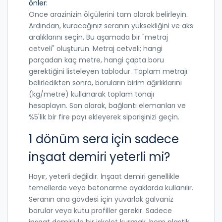
önler:
Önce arazinizin ölçülerini tam olarak belirleyin.
Ardından, kuracağınız seranın yüksekliğini ve aks
aralıklarını seçin. Bu aşamada bir "metraj
cetveli" oluşturun. Metraj cetveli; hangi
parçadan kaç metre, hangi çapta boru
gerektiğini listeleyen tablodur. Toplam metrajı
belirledikten sonra, boruların birim ağırlıklarını
(kg/metre) kullanarak toplam tonajı
hesaplayın. Son olarak, bağlantı elemanları ve
%5'lik bir fire payı ekleyerek siparişinizi geçin.
1 dönüm sera için sadece
inşaat demiri yeterli mi?
Hayır, yeterli değildir. İnşaat demiri genellikle
temellerde veya betonarme ayaklarda kullanılır.
Seranın ana gövdesi için yuvarlak galvaniz
borular veya kutu profiller gerekir. Sadece
inşaat demiriyle bir iskelet kurmak, hem plastik