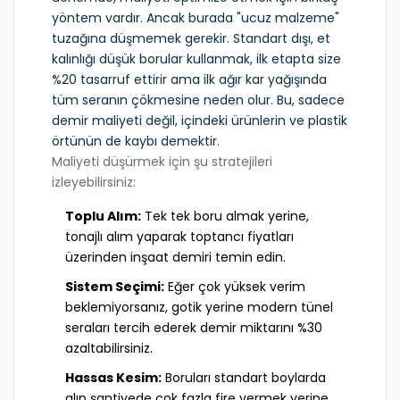
yöntem vardır. Ancak burada "ucuz malzeme"
tuzağına düşmemek gerekir. Standart dışı, et
kalınlığı düşük borular kullanmak, ilk etapta size
%20 tasarruf ettirir ama ilk ağır kar yağışında
tüm seranın çökmesine neden olur. Bu, sadece
demir maliyeti değil, içindeki ürünlerin ve plastik
örtünün de kaybı demektir.
Maliyeti düşürmek için şu stratejileri
izleyebilirsiniz:
Toplu Alım:
Tek tek boru almak yerine,
tonajlı alım yaparak toptancı fiyatları
üzerinden
inşaat demiri
temin edin.
Sistem Seçimi:
Eğer çok yüksek verim
beklemiyorsanız, gotik yerine modern tünel
seraları tercih ederek demir miktarını %30
azaltabilirsiniz.
Hassas Kesim:
Boruları standart boylarda
alıp şantiyede çok fazla fire vermek yerine,