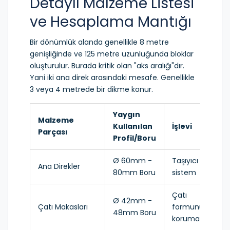
Detaylı Malzeme Listesi
ve Hesaplama Mantığı
Bir dönümlük alanda genellikle 8 metre
genişliğinde ve 125 metre uzunluğunda bloklar
oluşturulur. Burada kritik olan "aks aralığı"dır.
Yani iki ana direk arasındaki mesafe. Genellikle
3 veya 4 metrede bir dikme konur.
Yaygın
Malzeme
Kullanılan
İşlevi
Etk
Parçası
Profil/Boru
Ø 60mm -
Taşıyıcı
Ço
Ana Direkler
80mm Boru
sistem
Yü
Çatı
Ø 42mm -
Çatı Makasları
formunu
Yü
48mm Boru
koruma