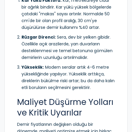
Kar Yükü Faktörü:
Kar, metrekareye ciddi
bir ağırlık bindirir. Kar yükü yüksek bölgelerde
çatıdaki "makas" sayısı artırılır. Normalde 50
cm'de bir olan profil aralığı, 30 cm'ye
düşürülürse demir kullanımı %40 artar.
Rüzgar Direnci:
Sera, dev bir yelken gibidir.
Özellikle açık arazilerde, yan duvarların
desteklenmesi ve temel betonuna gömülen
demirlerin uzunluğu artırılmalıdır.
Yükseklik:
Modern seralar artık 4-6 metre
yüksekliğinde yapılıyor. Yükseklik arttıkça,
direklerin bükülme riski artar; bu da daha kalın
etli boruların seçilmesini gerektirir.
Maliyet Düşürme Yolları
ve Kritik Uyarılar
Demir fiyatlarının değişken olduğu bir
dönemde, maliyeti optimize etmek için birkaç