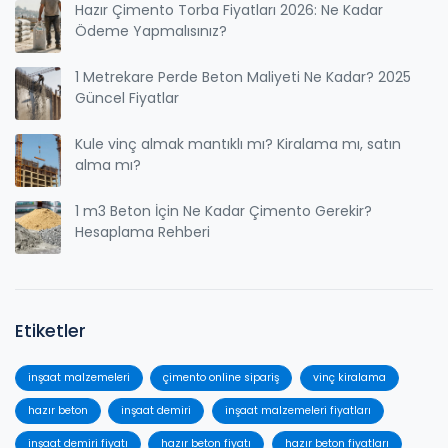
Hazır Çimento Torba Fiyatları 2026: Ne Kadar
Ödeme Yapmalısınız?
1 Metrekare Perde Beton Maliyeti Ne Kadar? 2025
Güncel Fiyatlar
Kule vinç almak mantıklı mı? Kiralama mı, satın
alma mı?
1 m3 Beton İçin Ne Kadar Çimento Gerekir?
Hesaplama Rehberi
Etiketler
inşaat malzemeleri
çimento online sipariş
vinç kiralama
hazır beton
inşaat demiri
inşaat malzemeleri fiyatları
inşaat demiri fiyatı
hazır beton fiyatı
hazır beton fiyatları