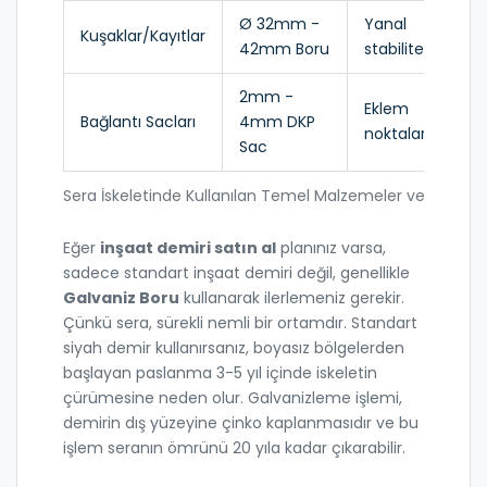
Ø 32mm -
Yanal
Kuşaklar/Kayıtlar
Or
42mm Boru
stabilite
2mm -
Eklem
Bağlantı Sacları
4mm DKP
Dü
noktaları
Sac
Sera İskeletinde Kullanılan Temel Malzemeler ve Özellikle
Eğer
inşaat demiri satın al
planınız varsa,
sadece standart inşaat demiri değil, genellikle
Galvaniz Boru
kullanarak ilerlemeniz gerekir.
Çünkü sera, sürekli nemli bir ortamdır. Standart
siyah demir kullanırsanız, boyasız bölgelerden
başlayan paslanma 3-5 yıl içinde iskeletin
çürümesine neden olur. Galvanizleme işlemi,
demirin dış yüzeyine çinko kaplanmasıdır ve bu
işlem seranın ömrünü 20 yıla kadar çıkarabilir.