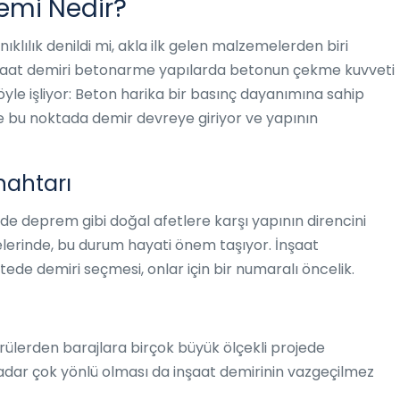
emi Nedir?
ıklılık denildi mi, akla ilk gelen malzemelerden biri
, inşaat demiri betonarme yapılarda betonun çekme kuvveti
öyle işliyor: Beton harika bir basınç dayanımına sahip
 bu noktada demir devreye giriyor ve yapının
nahtarı
ü de deprem gibi doğal afetlere karşı yapının direncini
elerinde, bu durum hayati önem taşıyor. İnşaat
itede demiri seçmesi, onlar için bir numaralı öncelik.
rülerden barajlara birçok büyük ölçekli projede
kadar çok yönlü olması da inşaat demirinin vazgeçilmez