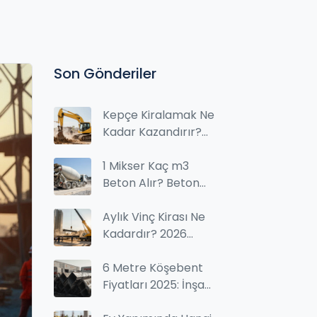
Son Gönderiler
Kepçe Kiralamak Ne
Kadar Kazandırır?
Maliyet ve Kazanç
Analizi
1 Mikser Kaç m3
Beton Alır? Beton
Mikser Kapasiteleri
ve Hesaplama
Aylık Vinç Kirası Ne
Rehberi
Kadardır? 2026
Fiyatları ve
Faktörler
6 Metre Köşebent
Fiyatları 2025: İnşaat
Demiri Satın Alırken