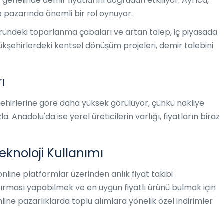
enelinde demir fiyatlarını doğrudan etkiliyor. Ayrıca,
 pazarında önemli bir rol oynuyor.
öründeki toparlanma çabaları ve artan talep, iç piyasada
üyükşehirlerdeki kentsel dönüşüm projeleri, demir talebini
ı
 şehirlerine göre daha yüksek görülüyor, çünkü nakliye
. Anadolu'da ise yerel üreticilerin varlığı, fiyatların biraz
eknoloji Kullanımı
line platformlar üzerinden anlık fiyat takibi
ştırması yapabilmek ve en uygun fiyatlı ürünü bulmak için
nline pazarlıklarda toplu alımlara yönelik özel indirimler