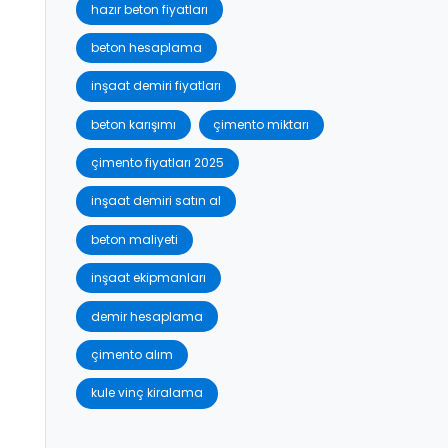
hazır beton fiyatları
beton hesaplama
inşaat demiri fiyatları
beton karışımı
çimento miktarı
çimento fiyatları 2025
inşaat demiri satın al
beton maliyeti
inşaat ekipmanları
demir hesaplama
çimento alım
kule vinç kiralama