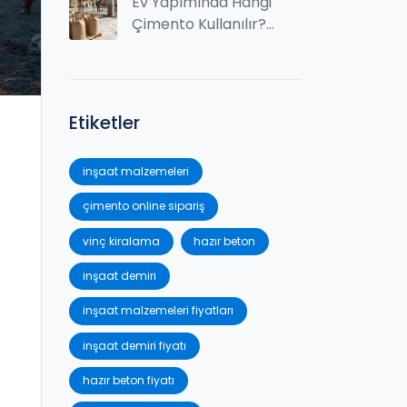
Ne Ödemeniz
Ev Yapımında Hangi
Gerekiyor?
Çimento Kullanılır?
Doğru Çimento
Seçim Rehberi
Etiketler
inşaat malzemeleri
çimento online sipariş
vinç kiralama
hazır beton
inşaat demiri
inşaat malzemeleri fiyatları
inşaat demiri fiyatı
hazır beton fiyatı