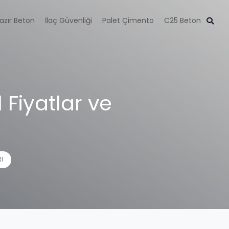
azır Beton
İlaç Güvenliği
Palet Çimento
C25 Beton
 Fiyatlar ve
I