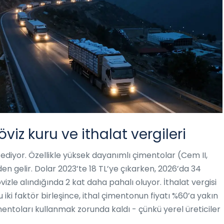
öviz kuru ve ithalat vergileri
al ediyor. Özellikle yüksek dayanımlı çimentolar (Cem II,
en gelir. Dolar 2023’te 18 TL’ye çıkarken, 2026’da 34
vizle alındığında 2 kat daha pahalı oluyor. İthalat vergisi
 iki faktör birleşince, ithal çimentonun fiyatı %60’a yakın
imentoları kullanmak zorunda kaldı - çünkü yerel üreticiler