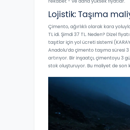
rekabet - ve daha yüksek fiyatlar.
Lojistik: Taşıma maliy
Çimento, ağırlıklı olarak kara yoluyl
TL idi. Şimdi 37 TL. Neden? Dizel fiya
taşıtlar için yol ücreti sistemi (KAR
Anadolu’da çimento taşıma süresi 3 
artırıyor. Bir inşaatçı, çimentoyu 3 
stok oluşturuyor. Bu maliyet de son k