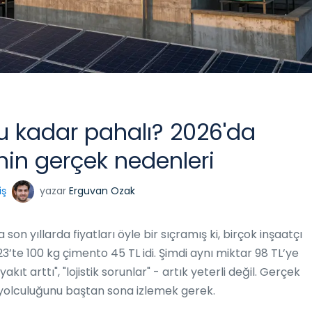
 kadar pahalı? 2026'da
inin gerçek nedenleri
iş
yazar
Erguvan Ozak
son yıllarda fiyatları öyle bir sıçramış ki, birçok inşaatçı
3’te 100 kg çimento 45 TL idi. Şimdi aynı miktar 98 TL’ye
akıt arttı", "lojistik sorunlar" - artık yeterli değil. Gerçek
yolculuğunu baştan sona izlemek gerek.