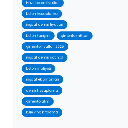
hazır beton fiyatları
beton hesaplama
inşaat demiri fiyatları
beton karışımı
çimento miktarı
çimento fiyatları 2025
inşaat demiri satın al
beton maliyeti
inşaat ekipmanları
demir hesaplama
çimento alım
kule vinç kiralama