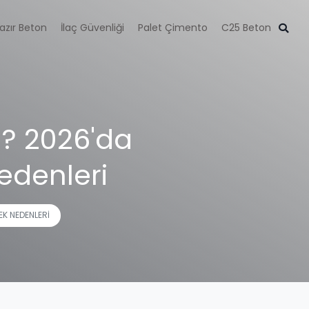
azır Beton
İlaç Güvenliği
Palet Çimento
C25 Beton
? 2026'da
nedenleri
EK NEDENLERI