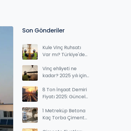
Son Gönderiler
Kule Vinç Ruhsatı
Var mı? Türkiye'de
Kule Vinç Kullanım
İzinleri ve
Vinç ehliyeti ne
Gereklilikler
kadar? 2025 yılı için
tam maliyet ve
şartlar
8 Ton İnşaat Demiri
Fiyatı 2025: Güncel
Ton Fiyatları ve
Piyasa Analizi
1 Metreküp Betona
Kaç Torba Çimento
Gider? Kesin Hesap