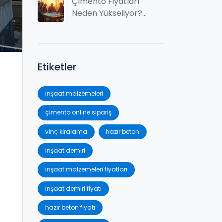
ve Pratik İpuçları
Çimento Fiyatları
Neden Yükseliyor?
Çimento Online
Sipariş Analizi
Etiketler
inşaat malzemeleri
çimento online sipariş
vinç kiralama
hazır beton
inşaat demiri
inşaat malzemeleri fiyatları
inşaat demiri fiyatı
hazır beton fiyatı