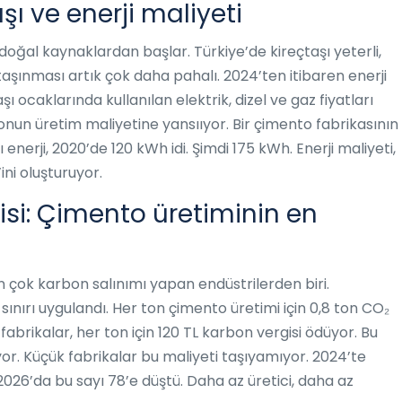
ı ve enerji maliyeti
i doğal kaynaklardan başlar. Türkiye’de kireçtaşı yeterli,
şınması artık çok daha pahalı. 2024’ten itibaren enerji
şı ocaklarında kullanılan elektrik, dizel ve gaz fiyatları
nun üretim maliyetine yansııyor. Bir çimento fabrikasının
enerji, 2020’de 120 kWh idi. Şimdi 175 kWh. Enerji maliyeti,
ni oluşturuyor.
isi: Çimento üretiminin en
 çok karbon salınımı yapan endüstrilerden biri.
ınırı uygulandı. Her ton çimento üretimi için 0,8 ton CO₂
 fabrikalar, her ton için 120 TL karbon vergisi ödüyor. Bu
yor. Küçük fabrikalar bu maliyeti taşıyamıyor. 2024’te
 2026’da bu sayı 78’e düştü. Daha az üretici, daha az