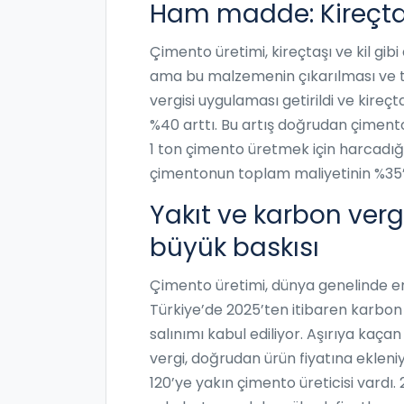
Ham madde: Kireçtaş
Çimento üretimi, kireçtaşı ve kil gib
ama bu malzemenin çıkarılması ve ta
vergisi uygulaması getirildi ve kireçta
%40 arttı. Bu artış doğrudan çimento
1 ton çimento üretmek için harcadığı 
çimentonun toplam maliyetinin %35’i
Yakıt ve karbon verg
büyük baskısı
Çimento üretimi, dünya genelinde en
Türkiye’de 2025’ten itibaren karbon s
salınımı kabul ediliyor. Aşırıya kaçan
vergi, doğrudan ürün fiyatına ekleni
120’ye yakın çimento üreticisi vardı.