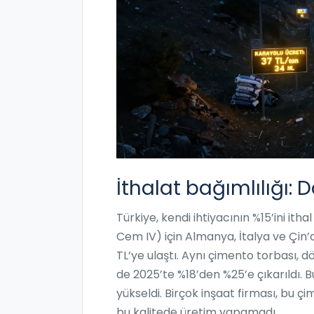
İthalat bağımlılığı: D
Türkiye, kendi ihtiyacının %15’ini ith
Cem IV) için Almanya, İtalya ve Çin’d
TL’ye ulaştı. Aynı çimento torbası, dö
de 2025’te %18’den %25’e çıkarıldı. Bu
yükseldi. Birçok inşaat firması, bu ç
bu kalitede üretim yapamadı.