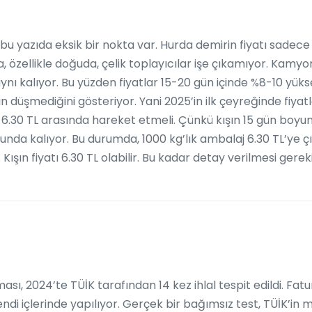
u yazıda eksik bir nokta var. Hurda demirin fiyatı sadece 
a, özellikle doğuda, çelik toplayıcılar işe çıkamıyor. Kamyo
ynı kalıyor. Bu yüzden fiyatlar 15-20 gün içinde %8-10 yükse
 düşmediğini gösteriyor. Yani 2025’in ilk çeyreğinde fiyatl
6.30 TL arasında hareket etmeli. Çünkü kışın 15 gün boyunc
nda kalıyor. Bu durumda, 1000 kg’lık ambalaj 6.30 TL’ye çı
Kışın fiyatı 6.30 TL olabilir. Bu kadar detay verilmesi gerek
sı, 2024’te TÜİK tarafından 14 kez ihlal tespit edildi. Fatu
ndi içlerinde yapılıyor. Gerçek bir bağımsız test, TÜİK’in 