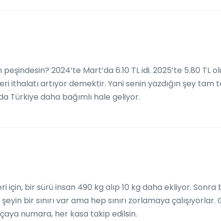
 peşindesin? 2024’te Mart’da 6.10 TL idi. 2025’te 5.80 TL ol
ri ithalatı artıyor demektir. Yani senin yazdığın şey tam t
a Türkiye daha bağımlı hale geliyor.
i için, bir sürü insan 490 kg alıp 10 kg daha ekliyor. Sonra b
şeyin bir sınırı var ama hep sınırı zorlamaya çalışıyorlar.
aya numara, her kasa takip edilsin.