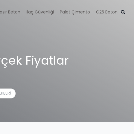
azır Beton
İlaç Güvenliği
Palet Çimento
C25 Beton
çek Fiyatlar
EHBERI