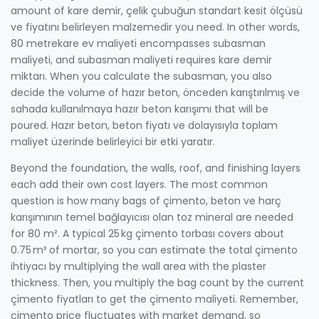
amount of
kare demir
,
çelik çubuğun standart kesit ölçüsü
ve fiyatını belirleyen malzemedir
you need. In other words,
80 metrekare ev maliyeti encompasses subasman
maliyeti, and subasman maliyeti requires kare demir
miktarı. When you calculate the subasman, you also
decide the volume of
hazır beton
,
önceden karıştırılmış ve
sahada kullanılmaya hazır beton karışımı
that will be
poured. Hazır beton, beton fiyatı ve dolayısıyla toplam
maliyet üzerinde belirleyici bir etki yaratır.
Beyond the foundation, the walls, roof, and finishing layers
each add their own cost layers. The most common
question is how many bags of
çimento
,
beton ve harç
karışımının temel bağlayıcısı olan toz mineral
are needed
for 80 m². A typical 25 kg çimento torbası covers about
0.75 m³ of mortar, so you can estimate the total çimento
ihtiyacı by multiplying the wall area with the plaster
thickness. Then, you multiply the bag count by the current
çimento fiyatları to get the çimento maliyeti. Remember,
çimento price fluctuates with market demand, so