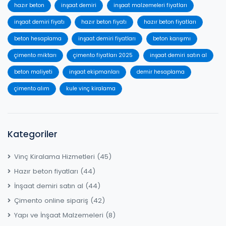
hazır beton
inşaat demiri
inşaat malzemeleri fiyatları
inşaat demiri fiyatı
hazır beton fiyatı
hazır beton fiyatları
beton hesaplama
inşaat demiri fiyatları
beton karışımı
çimento miktarı
çimento fiyatları 2025
inşaat demiri satın al
beton maliyeti
inşaat ekipmanları
demir hesaplama
çimento alım
kule vinç kiralama
Kategoriler
Vinç Kiralama Hizmetleri
(45)
Hazır beton fiyatları
(44)
İnşaat demiri satın al
(44)
Çimento online sipariş
(42)
Yapı ve İnşaat Malzemeleri
(8)