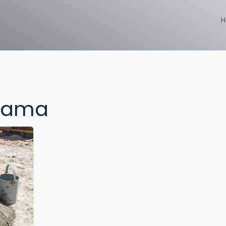
H
rlama