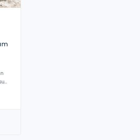
tam
ın
su
zır