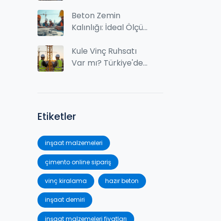
mıdır? Getiri, Maliyet
ve Riskler
Beton Zemin
Kalınlığı: İdeal Ölçü
ve Dikkat Edilmesi
Gerekenler
Kule Vinç Ruhsatı
Var mı? Türkiye'de
Kule Vinç Kullanım
İzinleri ve
Gereklilikler
Etiketler
inşaat malzemeleri
çimento online sipariş
vinç kiralama
hazır beton
inşaat demiri
inşaat malzemeleri fiyatları