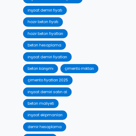
inşaat demiri fiyatı
hazır beton fiyatı
hazır beton fiyatları
beton hesaplama
inşaat demiri fiyatları
beton karışımı
çimento miktarı
çimento fiyatları 2025
inşaat demiri satın al
beton maliyeti
inşaat ekipmanları
demir hesaplama