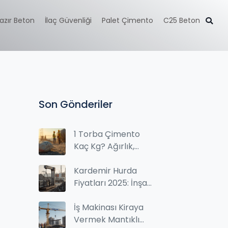
azır Beton
İlaç Güvenliği
Palet Çimento
C25 Beton
Son Gönderiler
1 Torba Çimento
Kaç Kg? Ağırlık,
Kullanım ve Fiyat
Rehberi
Kardemir Hurda
Fiyatları 2025: İnşaat
Demiri Satın Alırken
Ne Ödemeniz
İş Makinası Kiraya
Gerekir?
Vermek Mantıklı