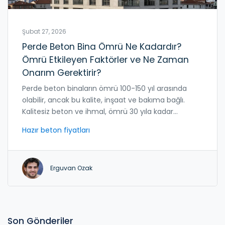
Şubat 27, 2026
Perde Beton Bina Ömrü Ne Kadardır?
Ömrü Etkileyen Faktörler ve Ne Zaman
Onarım Gerektirir?
Perde beton binaların ömrü 100-150 yıl arasında
olabilir, ancak bu kalite, inşaat ve bakıma bağlı.
Kalitesiz beton ve ihmal, ömrü 30 yıla kadar
düşürebilir. Önleyici bakım ve doğru malzeme
Hazır beton fiyatları
seçimine yatırım yapmak kritik önem taşır.
Erguvan Ozak
Son Gönderiler