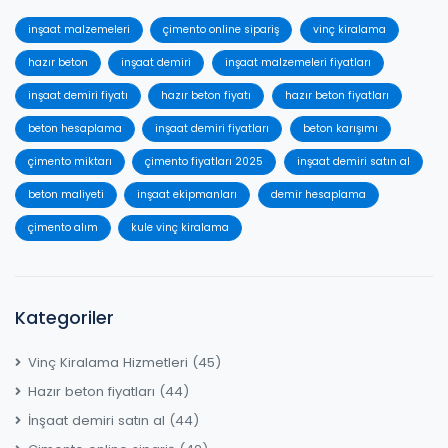
inşaat malzemeleri
çimento online sipariş
vinç kiralama
hazır beton
inşaat demiri
inşaat malzemeleri fiyatları
inşaat demiri fiyatı
hazır beton fiyatı
hazır beton fiyatları
beton hesaplama
inşaat demiri fiyatları
beton karışımı
çimento miktarı
çimento fiyatları 2025
inşaat demiri satın al
beton maliyeti
inşaat ekipmanları
demir hesaplama
çimento alım
kule vinç kiralama
Kategoriler
Vinç Kiralama Hizmetleri
(45)
Hazır beton fiyatları
(44)
İnşaat demiri satın al
(44)