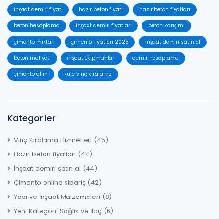
inşaat demiri fiyatı
hazır beton fiyatı
hazır beton fiyatları
beton hesaplama
inşaat demiri fiyatları
beton karışımı
çimento miktarı
çimento fiyatları 2025
inşaat demiri satın al
beton maliyeti
inşaat ekipmanları
demir hesaplama
çimento alım
kule vinç kiralama
Kategoriler
Vinç Kiralama Hizmetleri
(45)
Hazır beton fiyatları
(44)
İnşaat demiri satın al
(44)
Çimento online sipariş
(42)
Yapı ve İnşaat Malzemeleri
(8)
Yeni Kategori: Sağlık ve İlaç
(6)