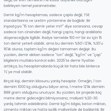
belirleyen temel parametreler.
Demir kg/m hesaplaması, sadece çapla değil, TSE
standartlarına ve üretim yöntemine de bağlıdır. Bir
inşaatçıya "15 ton demir yeter mi?" diye sorarsanız, cevap
sadece ton cinsinden değil, hangi çapta, hangi aralıklarla
döşeneceğiyle ilgilidir. Radye temelde 150 m² bir ev için 15
ton demir yeterli olabilir, ama bu demirin %60'ı 12'lik, %30'u
16'lık olursa, toplam kg/m değeri tamamen değişir. Bu
yüzden, demir alırken sadece "ton" değil, "kg/m" ve "çap"
bilgilerini mutlaka kontrol edin. 2025'te demir fiyatları
arttıkça, bu hesaplamalarda küçük bir hata bile binlerce
TL'ye mal olabilir.
Birçok kişi, demirin kilosunu yanlış hesaplar. Örneğin, 1 ton
demirin 1000 kg olduğunu biliyor ama, 1 metre 12'lik demirin
888 gram olduğunu unutuyor. Bu yüzden, bir projede kaç
metre demir gideceğini bilmiyorsanız, maliyeti %20-30
yanlış tahmin edebilirsiniz. Demir kg/m bilgisi, beton miktarı,
çimento miktarı ve hatta işçilik maliyetiyle de bağlantılı. Bir