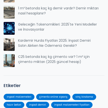
1 m³ betonda kaç kg demir vardır? Demir miktarı
nasıl hesaplanır?
Geleceğin Tokenomikleri: 2025'te Yeni Modeller
ve İnovasyonlar
Kardemir Hurda Fiyatları 2025: İnşaat Demiri
Satın Alırken Ne Ödemeniz Gerekir?
C25 betonda kaç kg çimento var? 1 m³ için
çimento miktarı (2025 güncel hesap)
Etiketler
inşaat malzemeleri
çimento online sipariş
vinç kiralama
hazır beton
inşaat demiri
inşaat malzemeleri fiyatları