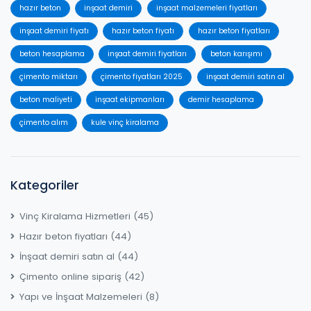
hazır beton
inşaat demiri
inşaat malzemeleri fiyatları
inşaat demiri fiyatı
hazır beton fiyatı
hazır beton fiyatları
beton hesaplama
inşaat demiri fiyatları
beton karışımı
çimento miktarı
çimento fiyatları 2025
inşaat demiri satın al
beton maliyeti
inşaat ekipmanları
demir hesaplama
çimento alım
kule vinç kiralama
Kategoriler
Vinç Kiralama Hizmetleri
(45)
Hazır beton fiyatları
(44)
İnşaat demiri satın al
(44)
Çimento online sipariş
(42)
Yapı ve İnşaat Malzemeleri
(8)