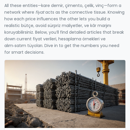
All these entities—kare demir, çimento, çelik, vinç—form a
network where
fiyat
acts as the connective tissue. Knowing
how each price influences the other lets you build a
realistic bütçe, avoid sürpriz maliyetler, ve kâr marjını
koruyabilirsiniz. Below, you’ll find detailed articles that break
down current fiyat verileri, hesaplama örnekleri ve
alım‑satım tüyoları. Dive in to get the numbers you need
for smart decisions.