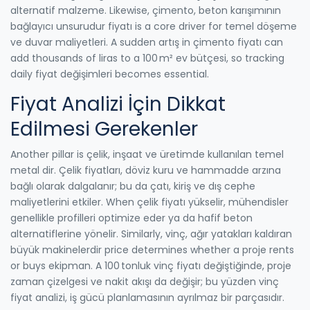
alternatif malzeme. Likewise,
çimento
,
beton karışımının
bağlayıcı unsurudur
fiyatı is a core driver for temel döşeme
ve duvar maliyetleri. A sudden artış in çimento fiyatı can
add thousands of liras to a 100 m² ev bütçesi, so tracking
daily fiyat değişimleri becomes essential.
Fiyat Analizi İçin Dikkat
Edilmesi Gerekenler
Another pillar is
çelik
,
inşaat ve üretimde kullanılan temel
metal dir
. Çelik fiyatları, döviz kuru ve hammadde arzına
bağlı olarak dalgalanır; bu da çatı, kiriş ve dış cephe
maliyetlerini etkiler. When çelik fiyatı yükselir, mühendisler
genellikle profilleri optimize eder ya da hafif beton
alternatiflerine yönelir. Similarly,
vinç
,
ağır yatakları kaldıran
büyük makinelerdir
price determines whether a proje rents
or buys ekipman. A 100 tonluk vinç fiyatı değiştiğinde, proje
zaman çizelgesi ve nakit akışı da değişir; bu yüzden vinç
fiyat analizi, iş gücü planlamasının ayrılmaz bir parçasıdır.