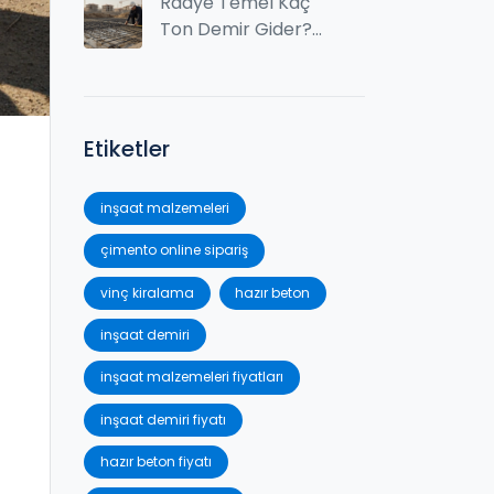
Radye Temel Kaç
Ton Demir Gider?
2025 Güncel Fiyat
ve Hesaplama
Rehberi
Etiketler
inşaat malzemeleri
çimento online sipariş
vinç kiralama
hazır beton
inşaat demiri
inşaat malzemeleri fiyatları
inşaat demiri fiyatı
hazır beton fiyatı