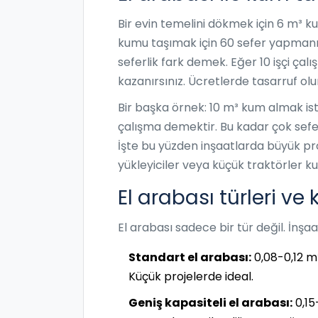
Bir evin temelini dökmek için 6 m³ kum
kumu taşımak için 60 sefer yapmanız g
seferlik fark demek. Eğer 10 işçi çalı
kazanırsınız. Ücretlerde tasarruf olu
Bir başka örnek: 10 m³ kum almak isti
çalışma demektir. Bu kadar çok seferi 
İşte bu yüzden inşaatlarda büyük pro
yükleyiciler veya küçük traktörler kull
El arabası türleri ve 
El arabası sadece bir tür değil. İnşaa
Standart el arabası:
0,08-0,12 m³
Küçük projelerde ideal.
Geniş kapasiteli el arabası:
0,15