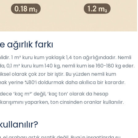
ağırlık farkı
dir. 1 m³ kuru kum yaklaşık 1,4 ton ağırlığındadır. Nemli
mda, 0,1 m³ kuru kum 140 kg, nemli kum ise 160-180 kg eder.
iksel olarak çok zor bir iştir. Bu yüzden nemli kum
 yerine %80’i doldurmak daha akıllıca bir karardır.
ece ‘kaç m³’ değil, ‘kaç ton’ olarak da hesap
arışımını yaparken, ton cinsinden oranlar kullanılır.
ullanılır?
, el arabası artık pratik değil. Bugün inşaatlarda şu