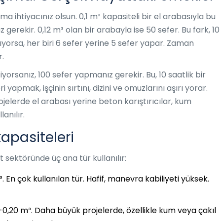
a ihtiyacınız olsun. 0,1 m³ kapasiteli bir el arabasıyla bu
erekir. 0,12 m³ olan bir arabayla ise 50 sefer. Bu fark, 10
şıyorsa, her biri 6 sefer yerine 5 sefer yapar. Zaman
r.
yorsanız, 100 sefer yapmanız gerekir. Bu, 10 saatlik bir
yapmak, işçinin sırtını, dizini ve omuzlarını aşırı yorar.
jelerde el arabası yerine beton karıştırıcılar, kum
anılır.
kapasiteleri
t sektöründe üç ana tür kullanılır:
. En çok kullanılan tür. Hafif, manevra kabiliyeti yüksek.
-0,20 m³. Daha büyük projelerde, özellikle kum veya çakıl