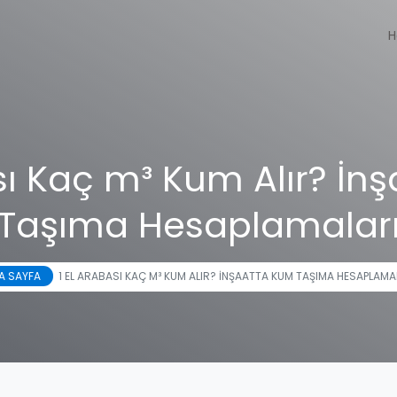
H
ası Kaç m³ Kum Alır? İn
Taşıma Hesaplamalar
A SAYFA
1 EL ARABASI KAÇ M³ KUM ALIR? İNŞAATTA KUM TAŞIMA HESAPLAMA