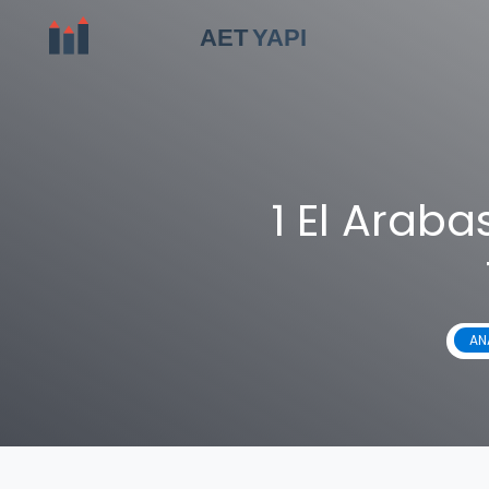
1 El Arab
AN