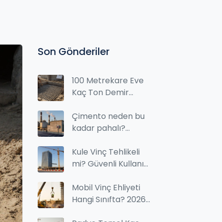
Son Gönderiler
100 Metrekare Eve
Kaç Ton Demir
Gider? Gerçek
Rakamlar ve
Çimento neden bu
Hesaplama Yöntemi
kadar pahalı?
2026'da fiyatların
yükselişinin gerçek
Kule Vinç Tehlikeli
nedenleri
mi? Güvenli Kullanım
İçin Ne Gerekiyor?
Mobil Vinç Ehliyeti
Hangi Sınıfta? 2026
Güncel Kurallar