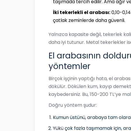
taşımada tercih edilir. Ama ağır v
İki tekerlekli el arabası:
0,10-0,14
çatlak zeminlerde daha güvenli.
Yalnızca kapasite değil, tekerlek kali
daha iyi tutunur. Metal tekerlekler
El arabasının doldur
yöntemler
Birçok işçinin yaptığı hata, el ara
dökülür. Dökülen kum, kayıp demekti
kaybedersiniz. Bu, 150-200 TL’ye mal o
Doğru yöntem şudur:
Kumun üstünü, arabaya tam olarak
Yükü çok fazla taşımamak için, ar