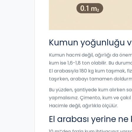
Kumun yoğunluğu ve 
Kumun hacmi değil, ağırlığı da önemli
kum ise 1,6-1,8 ton olabilir. Bu duru
El arabasıyla 180 kg kum taşımak, fiz
taşırken, arabayı tamamen doldurmak
Bu yüzden, şantiyede kum alırken sad
yapmalısınız. Çimento, kum ve çakıl k
Hacimle değil, ağırlıkla ölçülür.
El arabası yerine ne k
10 m³’den fazla kum ihtiyacınız varsa