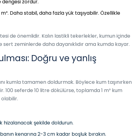
e dengesi zordur.
 m³. Daha stabil, daha fazla yük taşıyabilir. Özellikle
tesi de önemlidir. Kalın lastikli tekerlekler, kumun içinde
 ise sert zeminlerde daha dayanıklıdır ama kumda kayar.
ulması: Doğru ve yanlış
basını kumla tamamen doldurmak. Böylece kum taşınırken
r. 100 seferde 10 litre dökülürse, toplamda 1 m³ kum
labilir.
 hizalanacak şekilde doldurun.
abanın kenarına 2-3 cm kadar boşluk bırakın.