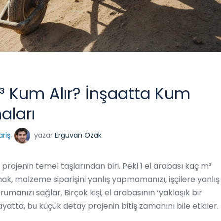
m³ Kum Alır? İnşaatta Kum
aları
riş
yazar
Erguvan Ozak
projenin temel taşlarından biri. Peki 1 el arabası kaç m³
k, malzeme siparişini yanlış yapmamanızı, işçilere yanlış
manızı sağlar. Birçok kişi, el arabasının ‘yaklaşık bir
yatta, bu küçük detay projenin bitiş zamanını bile etkiler.