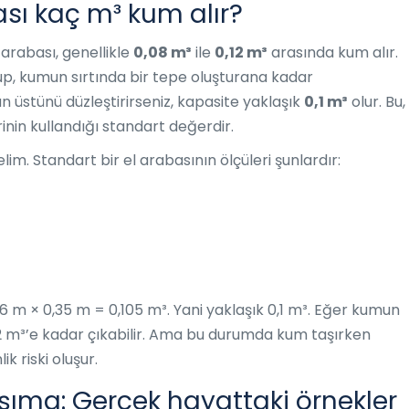
ası kaç m³ kum alır?
l arabası, genellikle
0,08 m³
ile
0,12 m³
arasında kum alır.
, kumun sırtında bir tepe oluşturana kadar
 üstünü düzleştirirseniz, kapasite yaklaşık
0,1 m³
olur. Bu,
inin kullandığı standart değerdir.
im. Standart bir el arabasının ölçüleri şunlardır:
,6 m × 0,35 m = 0,105 m³. Yani yaklaşık 0,1 m³. Eğer kumun
12 m³’e kadar çıkabilir. Ama bu durumda kum taşırken
k riski oluşur.
aşıma: Gerçek hayattaki örnekler