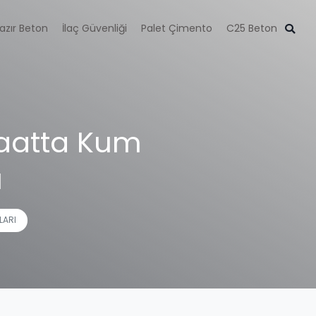
azır Beton
İlaç Güvenliği
Palet Çimento
C25 Beton
şaatta Kum
ı
LARI