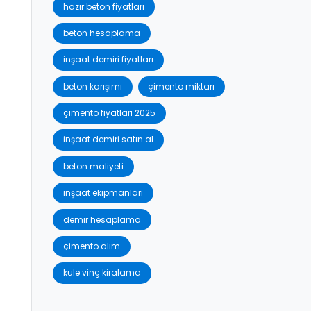
hazır beton fiyatları
beton hesaplama
inşaat demiri fiyatları
beton karışımı
çimento miktarı
çimento fiyatları 2025
inşaat demiri satın al
beton maliyeti
inşaat ekipmanları
demir hesaplama
çimento alım
kule vinç kiralama