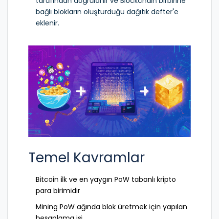
tarafından doğrulanır ve
Blockchain
birbirine
bağlı blokların oluşturduğu dağıtık defter
'e
eklenir.
Temel Kavramlar
Bitcoin
ilk ve en yaygın PoW tabanlı kripto
para birimidir
Mining
PoW ağında blok üretmek için yapılan
hesaplama işi