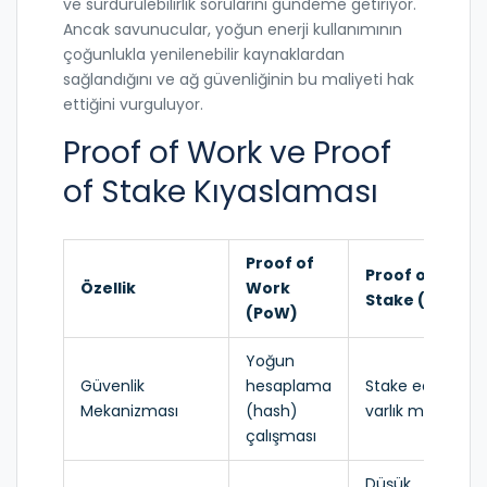
ve sürdürülebilirlik sorularını gündeme getiriyor.
Ancak savunucular, yoğun enerji kullanımının
çoğunlukla yenilenebilir kaynaklardan
sağlandığını ve ağ güvenliğinin bu maliyeti hak
ettiğini vurguluyor.
Proof of Work ve Proof
of Stake Kıyaslaması
Proof of
Proof of
Özellik
Work
Stake (PoS)
(PoW)
Yoğun
Güvenlik
hesaplama
Stake edilen
Mekanizması
(hash)
varlık miktarı
çalışması
Düşük