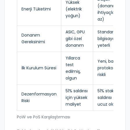
Yüksek
(donanım
Enerji Tüketimi
(elektrik
ihtiyaçları
yoğun)
az)
ASIC, GPU
Standart
Donanım
gibi özel
bilgisayar
Gereksinimi
donanım
yeterli
Yıllarca
Yeni, bazı
test
İlk Kurulum Süresi
protokollerde
edilmiş,
riskli
olgun
51% saldırısı
51% stake
Dezenformasyon
için yüksek
saldırısı daha
Riski
maliyet
ucuz olabilir
PoW ve PoS Karşılaştırması