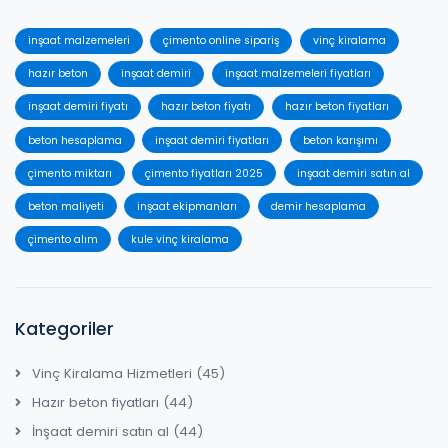
inşaat malzemeleri
çimento online sipariş
vinç kiralama
hazır beton
inşaat demiri
inşaat malzemeleri fiyatları
inşaat demiri fiyatı
hazır beton fiyatı
hazır beton fiyatları
beton hesaplama
inşaat demiri fiyatları
beton karışımı
çimento miktarı
çimento fiyatları 2025
inşaat demiri satın al
beton maliyeti
inşaat ekipmanları
demir hesaplama
çimento alım
kule vinç kiralama
Kategoriler
Vinç Kiralama Hizmetleri
(45)
Hazır beton fiyatları
(44)
İnşaat demiri satın al
(44)