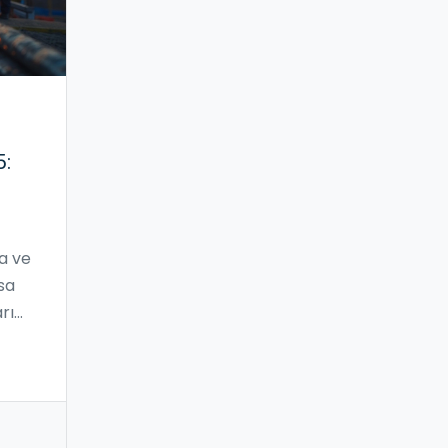
5:
a ve
sa
arı
ı