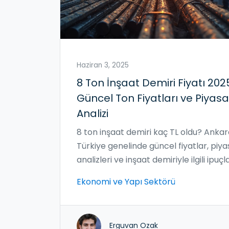
Haziran 3, 2025
8 Ton İnşaat Demiri Fiyatı 202
Güncel Ton Fiyatları ve Piyasa
Analizi
8 ton inşaat demiri kaç TL oldu? Ankar
Türkiye genelinde güncel fiyatlar, piya
analizleri ve inşaat demiriyle ilgili ipuçl
bu yazıda. Demir ton fiyatındaki
Ekonomi ve Yapı Sektörü
değişimleri ve maliyetlerin arka planın
anlatırken, inşaatın püf noktalarını da
kaçırmayın. İşinizi kolaylaştıracak,
Erguvan Ozak
hesaplamalarınızı sağlamlaştıracak