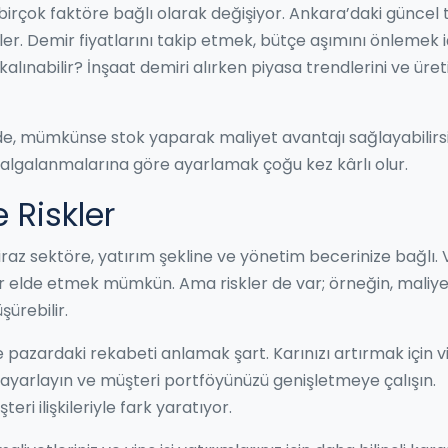
ı birçok faktöre bağlı olarak değişiyor. Ankara’daki güncel 
iler. Demir fiyatlarını takip etmek, bütçe aşımını önlemek i
alınabilir? İnşaat demiri alırken piyasa trendlerini ve üret
nde, mümkünse stok yaparak maliyet avantajı sağlayabilirsi
dalgalanmalarına göre ayarlamak çoğu kez kârlı olur.
 Riskler
biraz sektöre, yatırım şekline ve yönetim becerinize bağlı. 
lir elde etmek mümkün. Ama riskler de var; örneğin, maliyet
ürebilir.
ve pazardaki rekabeti anlamak şart. Karınızı artırmak için v
e ayarlayın ve müşteri portföyünüzü genişletmeye çalışın.
eri ilişkileriyle fark yaratıyor.