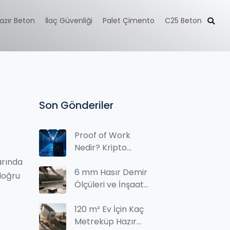
azır Beton
İlaç Güvenliği
Palet Çimento
C25 Beton
Son Gönderiler
Proof of Work
Nedir? Kripto
Madenciliğinin
larında
Temelini Anlayın
6 mm Hasır Demir
 doğru
Ölçüleri ve İnşaat
Kullanımında Dikkat
Edilmesi Gerekenler
120 m² Ev İçin Kaç
Metreküp Hazır