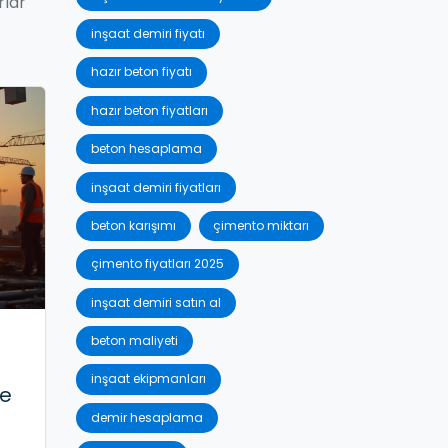
rlar
inşaat demiri fiyatı
hazır beton fiyatı
hazır beton fiyatları
beton hesaplama
inşaat demiri fiyatları
beton karışımı
çimento miktarı
çimento fiyatları 2025
inşaat demiri satın al
beton maliyeti
inşaat ekipmanları
de
demir hesaplama