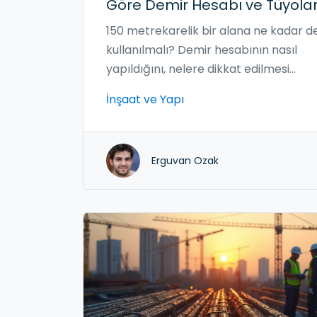
Göre Demir Hesabı ve Tüyola
150 metrekarelik bir alana ne kadar d
kullanılmalı? Demir hesabının nasıl
yapıldığını, nelere dikkat edilmesi
gerektiğini ve maliyet hesaplarını öğr
İnşaat ve Yapı
Erguvan Ozak