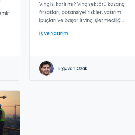
r
Vinç işi karlı mı? Vinç sektörü kazanç
fırsatları, potansiyel riskler, yatırım
emir
ipuçları ve başarılı vinç işletmeciliği
hakkında her şeyi öğrenin.
İş ve Yatırım
en.
Erguvan Ozak