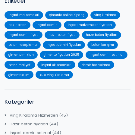
Etiketler
inşaat malzemeleri
çimento online sipariş
vinç kiralama
hazır beton
inşaat demiri
inşaat malzemeleri fiyatları
inşaat demiri fiyatı
hazır beton fiyatı
hazır beton fiyatları
beton hesaplama
inşaat demiri fiyatları
beton karışımı
çimento miktarı
çimento fiyatları 2025
inşaat demiri satın al
beton maliyeti
inşaat ekipmanları
demir hesaplama
çimento alım
kule vinç kiralama
Kategoriler
Vinç Kiralama Hizmetleri
(45)
Hazır beton fiyatları
(44)
İnşaat demiri satın al
(44)