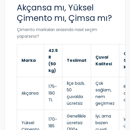
Akçansa mı, Yüksel
Çimento mı, Çimsa mı?
Çimento markaları arasında nasıl seçim
yaparsınız?
42.5
On
R
Çuval
Marka
Teslimat
Si
(50
Kalitesi
Ko
kg)
İlçe bazlı,
Çok
175-
Re
50
sağlam,
Akçansa
190
dis
çuvalda
nem
TL
ara
ücretsiz
geçirmez
Genellikle
İyi, ama
170-
Wh
Yüksel
ücretsiz
bazen
185
üz
Çimento
(100+
çuval