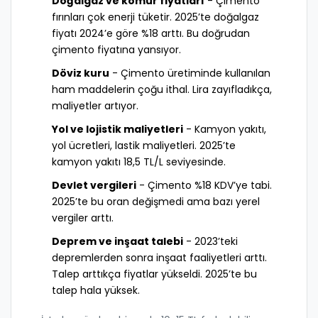
Doğalgaz ve kömür fiyatları
- Çimento
fırınları çok enerji tüketir. 2025’te doğalgaz
fiyatı 2024’e göre %18 arttı. Bu doğrudan
çimento fiyatına yansıyor.
Döviz kuru
- Çimento üretiminde kullanılan
ham maddelerin çoğu ithal. Lira zayıfladıkça,
maliyetler artıyor.
Yol ve lojistik maliyetleri
- Kamyon yakıtı,
yol ücretleri, lastik maliyetleri. 2025’te
kamyon yakıtı 18,5 TL/L seviyesinde.
Devlet vergileri
- Çimento %18 KDV’ye tabi.
2025’te bu oran değişmedi ama bazı yerel
vergiler arttı.
Deprem ve inşaat talebi
- 2023’teki
depremlerden sonra inşaat faaliyetleri arttı.
Talep arttıkça fiyatlar yükseldi. 2025’te bu
talep hala yüksek.