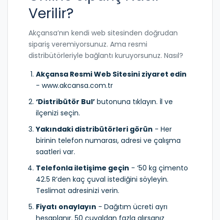
Verilir?
Akçansa’nın kendi web sitesinden doğrudan
sipariş veremiyorsunuz. Ama resmi
distribütörleriyle bağlantı kuruyorsunuz. Nasıl?
Akçansa Resmi Web Sitesini ziyaret edin
- www.akcansa.com.tr
‘Distribütör Bul’
butonuna tıklayın. İl ve
ilçenizi seçin.
Yakındaki distribütörleri görün
- Her
birinin telefon numarası, adresi ve çalışma
saatleri var.
Telefonla iletişime geçin
- ‘50 kg çimento
42.5 R’den kaç çuval istediğini söyleyin.
Teslimat adresinizi verin.
Fiyatı onaylayın
- Dağıtım ücreti ayrı
hesaplanır. 50 çuvaldan fazla alırsanız