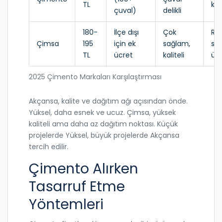
TL
kol
çuval)
delikli
180-
İlçe dışı
Çok
Re
Çimsa
195
için ek
sağlam,
sit
TL
ücret
kaliteli
üz
2025 Çimento Markaları Karşılaştırması
Akçansa, kalite ve dağıtım ağı açısından önde.
Yüksel, daha esnek ve ucuz. Çimsa, yüksek
kaliteli ama daha az dağıtım noktası. Küçük
projelerde Yüksel, büyük projelerde Akçansa
tercih edilir.
Çimento Alırken
Tasarruf Etme
Yöntemleri