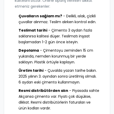
kalitesini bozar. Online sipariş verirken dikkat
etmeniz gerekenler:
Çuvalların sağlam mı?
- Delikli, ıslak, çizikli
çuvallar alınmaz. Teslim alırken kontrol edin.
Teslimat tarihi
- Çimento 3 aydan fazla
saklanırsa kalitesi düşer. Teslimatı inşaat
başlamadan 1-2 gün önce isteyin.
Depolama
- Çimentoyu zeminden 15 cm
yukarıda, nemden korunmuş bir yerde
saklayın. Plastik örtüyle kaplayın.
Üretim tarihi
- Çuvalda yazan tarihe bakın.
2025 yılının 3. ayından sonra üretilmiş olmalı.
6 aydan eski çimento kullanmayın.
Resmi distribütörden alın
- Piyasada sahte
Akçansa çimento var. Fiyatı çok düşükse,
dikkat. Resmi distribütörlerin faturaları ve
ürün kodları vardır.