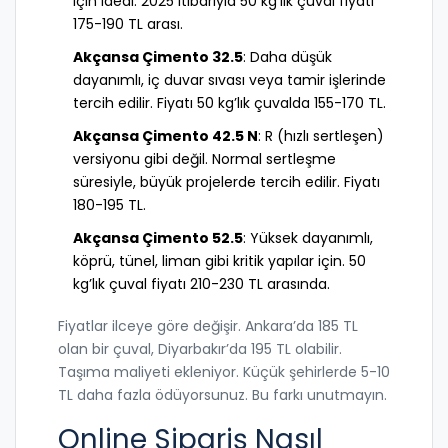
için ideal. 2025 itibarıyla 50 kg’lık çuval fiyatı
175-190 TL arası.
Akçansa Çimento 32.5
: Daha düşük
dayanımlı, iç duvar sıvası veya tamir işlerinde
tercih edilir. Fiyatı 50 kg’lık çuvalda 155-170 TL.
Akçansa Çimento 42.5 N
: R (hızlı sertleşen)
versiyonu gibi değil. Normal sertleşme
süresiyle, büyük projelerde tercih edilir. Fiyatı
180-195 TL.
Akçansa Çimento 52.5
: Yüksek dayanımlı,
köprü, tünel, liman gibi kritik yapılar için. 50
kg’lık çuval fiyatı 210-230 TL arasında.
Fiyatlar ilceye göre değişir. Ankara’da 185 TL
olan bir çuval, Diyarbakır’da 195 TL olabilir.
Taşıma maliyeti ekleniyor. Küçük şehirlerde 5-10
TL daha fazla ödüyorsunuz. Bu farkı unutmayın.
Online Sipariş Nasıl