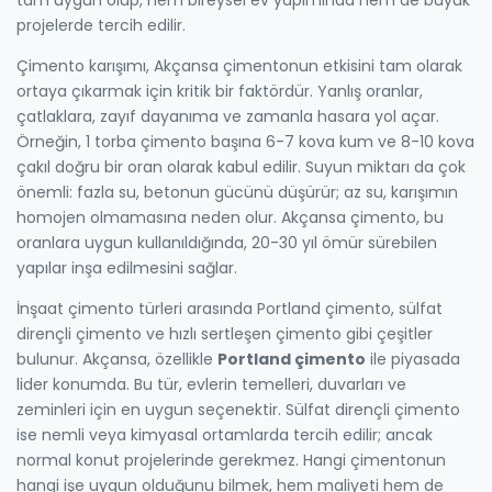
projelerde tercih edilir.
Çimento karışımı
,
Akçansa çimentonun etkisini tam olarak
ortaya çıkarmak için kritik bir faktördür. Yanlış oranlar,
çatlaklara, zayıf dayanıma ve zamanla hasara yol açar.
Örneğin, 1 torba çimento başına 6-7 kova kum ve 8-10 kova
çakıl doğru bir oran olarak kabul edilir. Suyun miktarı da çok
önemli: fazla su, betonun gücünü düşürür; az su, karışımın
homojen olmamasına neden olur. Akçansa çimento, bu
oranlara uygun kullanıldığında, 20-30 yıl ömür sürebilen
yapılar inşa edilmesini sağlar.
İnşaat çimento
türleri arasında
Portland çimento, sülfat
dirençli çimento ve hızlı sertleşen çimento
gibi çeşitler
bulunur. Akçansa, özellikle
Portland çimento
ile piyasada
lider konumda. Bu tür, evlerin temelleri, duvarları ve
zeminleri için en uygun seçenektir. Sülfat dirençli çimento
ise nemli veya kimyasal ortamlarda tercih edilir; ancak
normal konut projelerinde gerekmez. Hangi çimentonun
hangi işe uygun olduğunu bilmek, hem maliyeti hem de