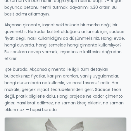
dökümün ve bakımanın doğru yapılmasına bağlı. 7-14 gün
boyunca betonu nemli tutmak, dayanımı %30 artırır. Bu
basit adımı atlamayın.
Akçansa çimento, inşaat sektöründe bir marka değil, bir
güvenektir. Ne kadar kaliteli olduğunu anlamak için, sadece
fiyatı değil, nasıl kullanıldığını da düşünmelisiniz. Hangi evde,
hangi duvarda, hangi temelde hangi çimento kullanılıyor?
Bu sorulara cevap vermek, inşaatınızın kalitesini doğrudan
etkiler.
İşte burada, Akçansa çimento ile ilgili tüm detayları
bulacaksınız: fiyatlar, karışım oranları, yanlış uygulamalar,
hangi durumlarda ne kullanılır, ve nasıl tasarruf edilir. Her
makale, gerçek inşaat tecrübelerinden gelir. Sadece teori
değil, pratik bilgilerle dolu. Hangi projede ne kadar çimento
gider, nasıl israf edilmez, ne zaman kireç eklenir, ne zaman
eklenmez — hepsi burada.