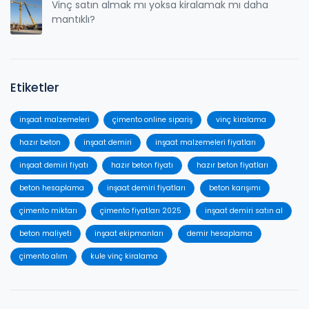
Vinç satın almak mı yoksa kiralamak mı daha
mantıklı?
Etiketler
inşaat malzemeleri
çimento online sipariş
vinç kiralama
hazır beton
inşaat demiri
inşaat malzemeleri fiyatları
inşaat demiri fiyatı
hazır beton fiyatı
hazır beton fiyatları
beton hesaplama
inşaat demiri fiyatları
beton karışımı
çimento miktarı
çimento fiyatları 2025
inşaat demiri satın al
beton maliyeti
inşaat ekipmanları
demir hesaplama
çimento alım
kule vinç kiralama