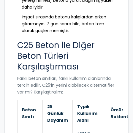
yerleştirilmesi) betonu yorar. Dağılmış yükler
daha iyidir.
İnşaat sırasında betonu kalıplardan erken
çıkarmayın. 7 gün sonra bile, beton tam
olarak güçlenmemiştir.
C25 Beton ile Diğer
Beton Türleri
Karşılaştırması
Farklı beton sınıfları, farklı kullanım alanlarında
tercih edilir. C25’in yerini alabilecek alternatifler
var mı? Karşılaştıralım:
28
Typik
Beton
Ömür
Günlük
Kullanım
Sınıfı
Beklentisi
Dayanım
Alanı