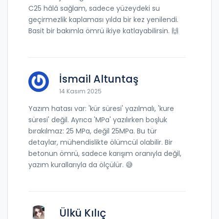
C25 hâlâ sağlam, sadece yüzeydeki su
geçirmezlik kaplaması yılda bir kez yenilendi.
Basit bir bakımla ömrü ikiye katlayabilirsin. 🙌
İsmail Altuntaş
14 Kasım 2025
Yazım hatası var: 'kür süresi' yazılmalı, 'kure
süresi' değil. Ayrıca 'MPa' yazılırken boşluk
bırakılmaz: 25 MPa, değil 25MPa. Bu tür
detaylar, mühendislikte ölümcül olabilir. Bir
betonun ömrü, sadece karışım oranıyla değil,
yazım kurallarıyla da ölçülür. 😅
Ülkü Kılıç