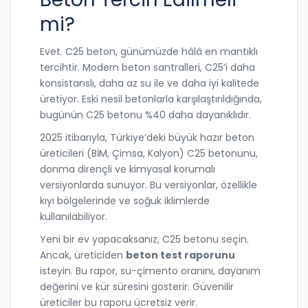
mi?
Evet. C25 beton, günümüzde hâlâ en mantıklı
tercihtir. Modern beton santralleri, C25’i daha
konsistanslı, daha az su ile ve daha iyi kalitede
üretiyor. Eski nesil betonlarla karşılaştırıldığında,
bugünün C25 betonu %40 daha dayanıklıdır.
2025 itibarıyla, Türkiye’deki büyük hazır beton
üreticileri (BİM, Çimsa, Kalyon) C25 betonunu,
donma dirençli ve kimyasal korumalı
versiyonlarda sunuyor. Bu versiyonlar, özellikle
kıyı bölgelerinde ve soğuk iklimlerde
kullanılabiliyor.
Yeni bir ev yapacaksanız, C25 betonu seçin.
Ancak, üreticiden
beton test raporunu
isteyin. Bu rapor, su-çimento oranını, dayanım
değerini ve kür süresini gösterir. Güvenilir
üreticiler bu raporu ücretsiz verir.