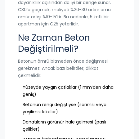
dayanıklılık açısından da iyi bir denge sunar.
C30’a geçmek, maliyeti %20-30 artırır ama
ömür artışı %10-15’tir. Bu nedenle, 5 katlı bir
apartman için C25 yeterlidir.
Ne Zaman Beton
Değiştirilmeli?
Betonun ömrü bitmeden önce değişmesi
gerekmez. Ancak bazı belirtiler, dikkat
çekmelidir:
Yüzeyde yaygın çatlaklar (1 mm’den daha
geniş)
Betonun rengi değiştiyse (sarımsı veya
yeşilimsi lekeler)
Donatıların görünür hale gelmesi (paslı
çelikler)