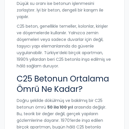
Düşük su oranı ise betonun işlenmesini
zorlaştırır. İyi bir beton, dengeli bir karışım ile
yapılır.
C25 beton, genellikle temeller, kolonlar, kirişler
ve döşemelerde kullanılır. Yalnızca zemin
döşemeleri veya sadece duvarlar için değil,
taşıyıcı yapı elemanlarında da güvenle
uygulanabilir. Türkiye’deki birçok apartman,
1990’lı yıllardan beri C25 betonla inşa edilmiş ve
hâlâ sağlam duruyor.
C25 Betonun Ortalama
Ömrü Ne Kadar?
Doğru şekilde dökülmüş ve bakılmış bir C25
betonun ömrü
50 ila 100 yıl
arasında değişir.
Bu, teorik bir değer değil, gerçek yapıların
gözlemlerine dayanır. 1970’lerde inşa edilen
birçok apartman, bugün hâlâ C25 betonla