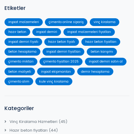
Etiketler
inşaat malzemeleri
çimento online sipariş
vinç kiralama
hazır beton
inşaat demiri
inşaat malzemeleri fiyatları
inşaat demiri fiyatı
hazır beton fiyatı
hazır beton fiyatları
beton hesaplama
inşaat demiri fiyatları
beton karışımı
çimento miktarı
çimento fiyatları 2025
inşaat demiri satın al
beton maliyeti
inşaat ekipmanları
demir hesaplama
çimento alım
kule vinç kiralama
Kategoriler
Vinç Kiralama Hizmetleri
(45)
Hazır beton fiyatları
(44)