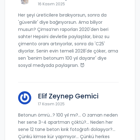
16 Kasım 2025
Her şeyi üreticilere bırakıyorsun, sonra da
'güvenilir' diye bağırıyorsun. Ama biliyor
musun? Çimsa’nın raporları 2020'den beri
sahte! Hepsini devletle paylaştılar, biraz su
çimento oranı artırıyorlar, sonra da 'C25'
diyorlar. Senin evin temeli 2028'de çöker, ama
sen 'benim betonum 100 yıl dayanır' diye
sosyal medyada paylaşırsın. 😈
Elif Zeynep Gemici
17 Kasım 2025
Betonun ömrü...? 100 yıl mı?... O zaman neden
her sene 3-4 apartman çöktü?... Neden her
sene 12 tane beton kırık fotoğrafı dolaşıyor?...
Çünkü kimse kür yapmıyor... Çünkü herkes