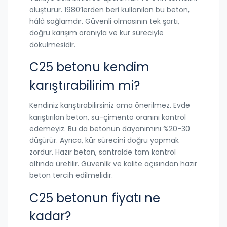
oluşturur. 1980’lerden beri kullanılan bu beton,
hâlâ sağlamdır. Güvenli olmasının tek şartı,
doğru karışım oranıyla ve kür süreciyle
dökülmesidir.
C25 betonu kendim
karıştırabilirim mi?
Kendiniz karıştırabilirsiniz ama önerilmez. Evde
karıştırılan beton, su-çimento oranını kontrol
edemeyiz. Bu da betonun dayanımını %20-30
düşürür. Ayrıca, kür sürecini doğru yapmak
zordur. Hazır beton, santralde tam kontrol
altında üretilir. Güvenlik ve kalite açısından hazır
beton tercih edilmelidir.
C25 betonun fiyatı ne
kadar?