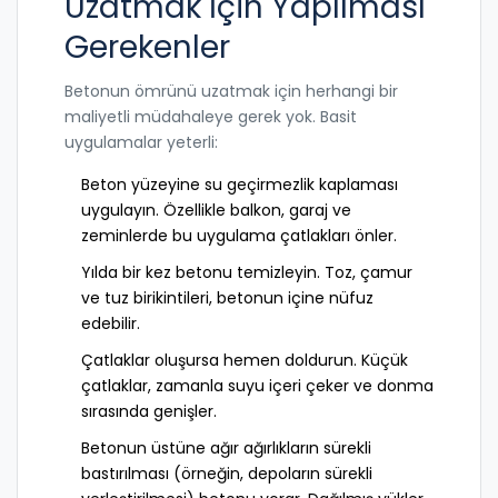
Uzatmak İçin Yapılması
Gerekenler
Betonun ömrünü uzatmak için herhangi bir
maliyetli müdahaleye gerek yok. Basit
uygulamalar yeterli:
Beton yüzeyine su geçirmezlik kaplaması
uygulayın. Özellikle balkon, garaj ve
zeminlerde bu uygulama çatlakları önler.
Yılda bir kez betonu temizleyin. Toz, çamur
ve tuz birikintileri, betonun içine nüfuz
edebilir.
Çatlaklar oluşursa hemen doldurun. Küçük
çatlaklar, zamanla suyu içeri çeker ve donma
sırasında genişler.
Betonun üstüne ağır ağırlıkların sürekli
bastırılması (örneğin, depoların sürekli