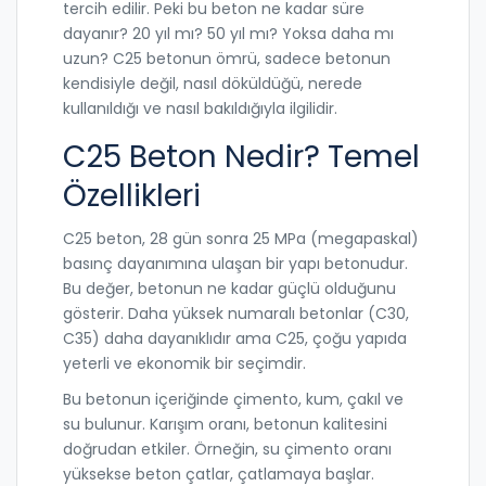
tercih edilir. Peki bu beton ne kadar süre
dayanır? 20 yıl mı? 50 yıl mı? Yoksa daha mı
uzun? C25 betonun ömrü, sadece betonun
kendisiyle değil, nasıl döküldüğü, nerede
kullanıldığı ve nasıl bakıldığıyla ilgilidir.
C25 Beton Nedir? Temel
Özellikleri
C25 beton, 28 gün sonra 25 MPa (megapaskal)
basınç dayanımına ulaşan bir yapı betonudur.
Bu değer, betonun ne kadar güçlü olduğunu
gösterir. Daha yüksek numaralı betonlar (C30,
C35) daha dayanıklıdır ama C25, çoğu yapıda
yeterli ve ekonomik bir seçimdir.
Bu betonun içeriğinde çimento, kum, çakıl ve
su bulunur. Karışım oranı, betonun kalitesini
doğrudan etkiler. Örneğin, su çimento oranı
yüksekse beton çatlar, çatlamaya başlar.