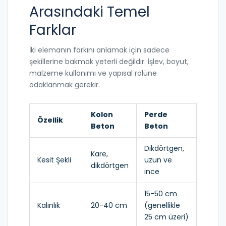
Arasındaki Temel
Farklar
İki elemanın farkını anlamak için sadece
şekillerine bakmak yeterli değildir. İşlev, boyut,
malzeme kullanımı ve yapısal rolüne
odaklanmak gerekir.
Kolon
Perde
Özellik
Beton
Beton
Dikdörtgen,
Kare,
Kesit Şekli
uzun ve
dikdörtgen
ince
15-50 cm
Kalınlık
20-40 cm
(genellikle
25 cm üzeri)