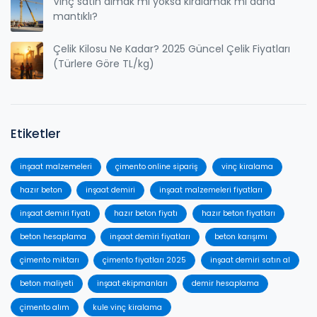
Vinç satın almak mı yoksa kiralamak mı daha
mantıklı?
Çelik Kilosu Ne Kadar? 2025 Güncel Çelik Fiyatları
(Türlere Göre TL/kg)
Etiketler
inşaat malzemeleri
çimento online sipariş
vinç kiralama
hazır beton
inşaat demiri
inşaat malzemeleri fiyatları
inşaat demiri fiyatı
hazır beton fiyatı
hazır beton fiyatları
beton hesaplama
inşaat demiri fiyatları
beton karışımı
çimento miktarı
çimento fiyatları 2025
inşaat demiri satın al
beton maliyeti
inşaat ekipmanları
demir hesaplama
çimento alım
kule vinç kiralama