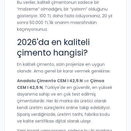
Bu veriler, kaliteli çimentonun sadece bir
“malzeme” olmadığını, bir “yatırım” olduğunu
gösteriyor. 100 TL daha fazla ödüyorsanız, 20 yıl
sonra 50.000 TL'lik onarım masrafından
kaçınıyorsunuz.
2026'da en kaliteli
çimento hangisi?
En kaliteli çimento, sizin projenize en uygun
olanıdır. Ama genel bir karar vermek gerekirse:
Anadolu Çimento CEM I 42,5 N
ve
Çimsa
CEM I 42,5 N
, Türkiye'de en güvenilir, en yüksek
dayanıma sahip ve en çok test edilmiş
çimentolardır. Her iki marka da üretici olarak
kendi üretim süreçlerini online takip edebiliyor.
Sipariş verdiğinizde, üretim tarihi, fabrika kodu
ve kalite sertifikası dijital olarak ulaşır.
Yeni inşaat yapıyorsanız, sadece bu iki markayı