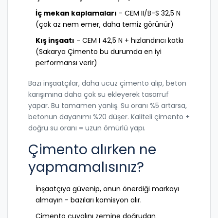
İç mekan kaplamaları
- CEM II/B-S 32,5 N
(çok az nem emer, daha temiz görünür)
Kış inşaatı
- CEM I 42,5 N + hızlandırıcı katkı
(Sakarya Çimento bu durumda en iyi
performansı verir)
Bazı inşaatçılar, daha ucuz çimento alıp, beton
karışımına daha çok su ekleyerek tasarruf
yapar. Bu tamamen yanlış. Su oranı %5 artarsa,
betonun dayanımı %20 düşer. Kaliteli çimento +
doğru su oranı = uzun ömürlü yapı.
Çimento alırken ne
yapmamalısınız?
İnşaatçıya güvenip, onun önerdiği markayı
almayın - bazıları komisyon alır.
Çimento çuvalını zemine doğrudan