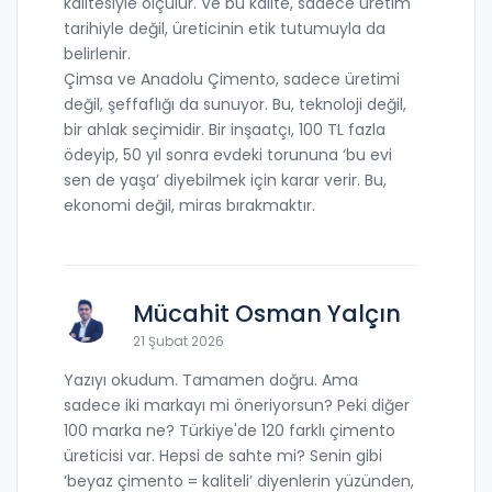
kalitesiyle ölçülür. Ve bu kalite, sadece üretim
tarihiyle değil, üreticinin etik tutumuyla da
belirlenir.
Çimsa ve Anadolu Çimento, sadece üretimi
değil, şeffaflığı da sunuyor. Bu, teknoloji değil,
bir ahlak seçimidir. Bir inşaatçı, 100 TL fazla
ödeyip, 50 yıl sonra evdeki torununa ‘bu evi
sen de yaşa’ diyebilmek için karar verir. Bu,
ekonomi değil, miras bırakmaktır.
Mücahit Osman Yalçın
21 Şubat 2026
Yazıyı okudum. Tamamen doğru. Ama
sadece iki markayı mi öneriyorsun? Peki diğer
100 marka ne? Türkiye'de 120 farklı çimento
üreticisi var. Hepsi de sahte mi? Senin gibi
‘beyaz çimento = kaliteli’ diyenlerin yüzünden,