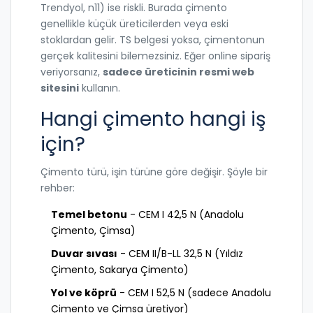
Trendyol, n11) ise riskli. Burada çimento
genellikle küçük üreticilerden veya eski
stoklardan gelir. TS belgesi yoksa, çimentonun
gerçek kalitesini bilemezsiniz. Eğer online sipariş
veriyorsanız,
sadece üreticinin resmi web
sitesini
kullanın.
Hangi çimento hangi iş
için?
Çimento türü, işin türüne göre değişir. Şöyle bir
rehber:
Temel betonu
- CEM I 42,5 N (Anadolu
Çimento, Çimsa)
Duvar sıvası
- CEM II/B-LL 32,5 N (Yıldız
Çimento, Sakarya Çimento)
Yol ve köprü
- CEM I 52,5 N (sadece Anadolu
Çimento ve Çimsa üretiyor)