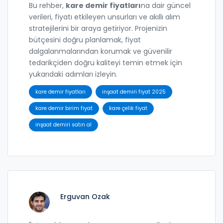
Bu rehber,
kare demir fiyatları
na dair güncel
verileri, fiyatı etkileyen unsurları ve akıllı alım
stratejilerini bir araya getiriyor. Projenizin
bütçesini doğru planlamak, fiyat
dalgalanmalarından korumak ve güvenilir
tedarikçiden doğru kaliteyi temin etmek için
yukarıdaki adımları izleyin.
kare demir fiyatları
inşaat demiri fiyat 2025
kare demir birim fiyat
kare çelik fiyat
inşaat demiri satın al
Erguvan Ozak