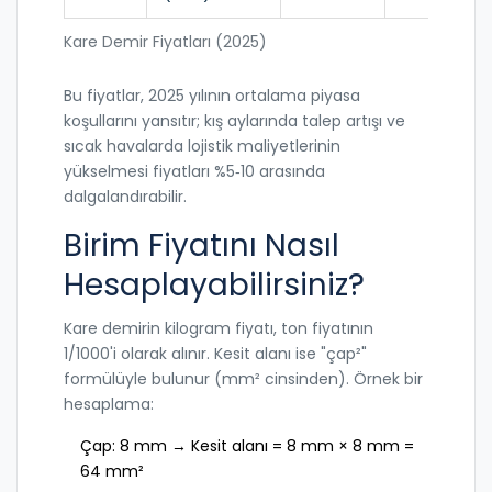
Kare Demir Fiyatları (2025)
Bu fiyatlar, 2025 yılının ortalama piyasa
koşullarını yansıtır; kış aylarında talep artışı ve
sıcak havalarda lojistik maliyetlerinin
yükselmesi fiyatları %5‑10 arasında
dalgalandırabilir.
Birim Fiyatını Nasıl
Hesaplayabilirsiniz?
Kare demirin kilogram fiyatı, ton fiyatının
1/1000'i olarak alınır. Kesit alanı ise "çap²"
formülüyle bulunur (mm² cinsinden). Örnek bir
hesaplama:
Çap: 8 mm → Kesit alanı = 8 mm × 8 mm =
64 mm²