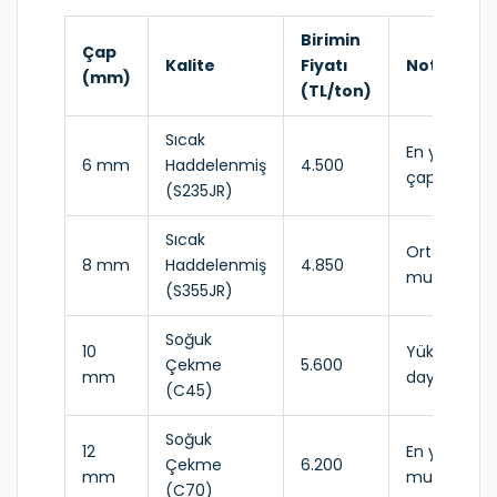
Birimin
Çap
Kalite
Fiyatı
Not
(mm)
(TL/ton)
Sıcak
En yaygın
6 mm
Haddelenmiş
4.500
çap
(S235JR)
Sıcak
Orta
8 mm
Haddelenmiş
4.850
mukaveme
(S355JR)
Soğuk
10
Yüksek
Çekme
5.600
mm
dayanım
(C45)
Soğuk
12
En yüksek
Çekme
6.200
mm
mukaveme
(C70)