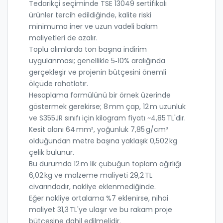
Tedarikçi seçiminde TSE 13049 sertifikalı
ürünler tercih edildiğinde, kalite riski
minimuma iner ve uzun vadeli bakım
maliyetleri de azalır.
Toplu alımlarda ton başına indirim
uygulanması; genellikle 5‑10% aralığında
gerçekleşir ve projenin bütçesini önemli
ölçüde rahatlatır.
Hesaplama formülünü bir örnek üzerinde
göstermek gerekirse; 8 mm çap, 12 m uzunluk
ve S355JR sınıfı için kilogram fiyatı ~4,85 TL'dir.
Kesit alanı 64 mm², yoğunluk 7,85 g/cm³
olduğundan metre başına yaklaşık 0,502 kg
çelik bulunur.
Bu durumda 12 m lik çubuğun toplam ağırlığı
6,02 kg ve malzeme maliyeti 29,2 TL
civarındadır, nakliye eklenmediğinde.
Eğer nakliye ortalama %7 eklenirse, nihai
maliyet 31,3 TL'ye ulaşır ve bu rakam proje
bütçesine dahil edilmelidir.