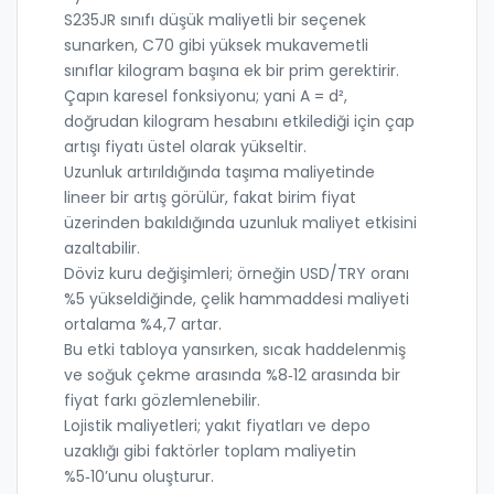
S235JR sınıfı düşük maliyetli bir seçenek
sunarken, C70 gibi yüksek mukavemetli
sınıflar kilogram başına ek bir prim gerektirir.
Çapın karesel fonksiyonu; yani A = d²,
doğrudan kilogram hesabını etkilediği için çap
artışı fiyatı üstel olarak yükseltir.
Uzunluk artırıldığında taşıma maliyetinde
lineer bir artış görülür, fakat birim fiyat
üzerinden bakıldığında uzunluk maliyet etkisini
azaltabilir.
Döviz kuru değişimleri; örneğin USD/TRY oranı
%5 yükseldiğinde, çelik hammaddesi maliyeti
ortalama %4,7 artar.
Bu etki tabloya yansırken, sıcak haddelenmiş
ve soğuk çekme arasında %8‑12 arasında bir
fiyat farkı gözlemlenebilir.
Lojistik maliyetleri; yakıt fiyatları ve depo
uzaklığı gibi faktörler toplam maliyetin
%5‑10’unu oluşturur.