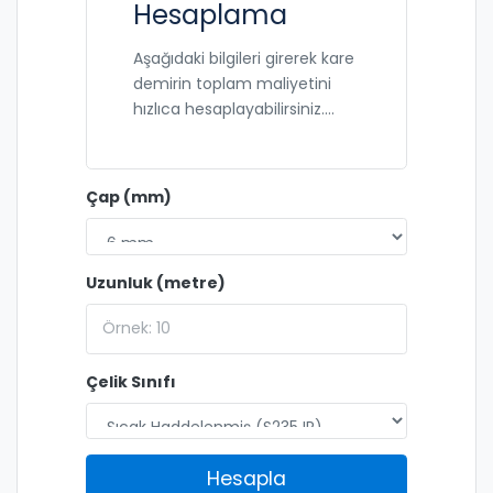
Hesaplama
Aşağıdaki bilgileri girerek kare
demirin toplam maliyetini
hızlıca hesaplayabilirsiniz.
Formül: Birim Fiyat × (Metre
Uzunluğu × Çubuk Kesit
Alanı)
Çap (mm)
Uzunluk (metre)
Çelik Sınıfı
Hesapla