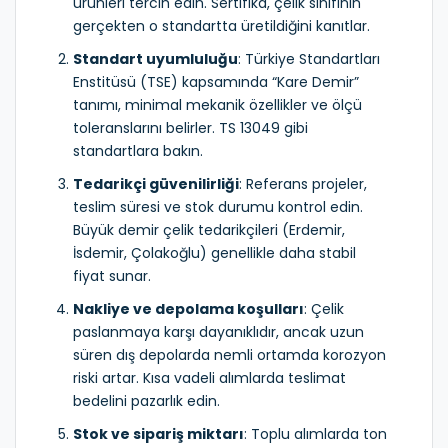
ürünleri tercih edin. Sertifika, çelik sınıfının
gerçekten o standartta üretildiğini kanıtlar.
Standart uyumluluğu
: Türkiye Standartları
Enstitüsü (TSE) kapsamında “Kare Demir”
tanımı, minimal mekanik özellikler ve ölçü
toleranslarını belirler. TS 13049 gibi
standartlara bakın.
Tedarikçi güvenilirliği
: Referans projeler,
teslim süresi ve stok durumu kontrol edin.
Büyük demir çelik tedarikçileri (Erdemir,
İsdemir, Çolakoğlu) genellikle daha stabil
fiyat sunar.
Nakliye ve depolama koşulları
: Çelik
paslanmaya karşı dayanıklıdır, ancak uzun
süren dış depolarda nemli ortamda korozyon
riski artar. Kısa vadeli alımlarda teslimat
bedelini pazarlık edin.
Stok ve sipariş miktarı
: Toplu alımlarda ton