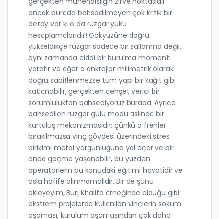
gerçekten mühendisliğin zirve noktasıdır
ancak burada bahsedilmeyen çok kritik bir
detay var ki o da rüzgar yükü
hesaplamalarıdır! Gökyüzüne doğru
yükseldikçe rüzgar sadece bir sallanma değil,
aynı zamanda ciddi bir burulma momenti
yaratır ve eğer o ankrajlar milimetrik olarak
doğru sabitlenmezse tüm yapı bir kağıt gibi
katlanabilir, gerçekten dehşet verici bir
sorumluluktan bahsediyoruz burada. Ayrıca
bahsedilen rüzgar gülü modu aslında bir
kurtuluş mekanizmasıdır; çünkü o frenler
bırakılmazsa vinç gövdesi üzerindeki stres
birikimi metal yorgunluğuna yol açar ve bir
anda göçme yaşanabilir, bu yüzden
operatörlerin bu konudaki eğitimi hayatidir ve
asla hafife alınmamalıdır. Bir de şunu
ekleyeyim, Burj Khalifa örneğinde olduğu gibi
ekstrem projelerde kullanılan vinçlerin söküm
aşaması, kurulum aşamasından çok daha