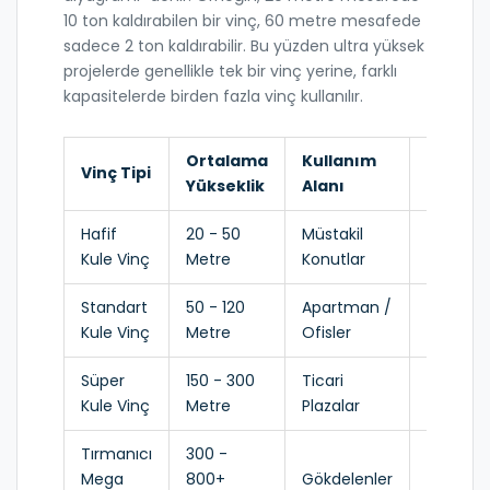
10 ton kaldırabilen bir vinç, 60 metre mesafede
sadece 2 ton kaldırabilir. Bu yüzden ultra yüksek
projelerde genellikle tek bir vinç yerine, farklı
kapasitelerde birden fazla vinç kullanılır.
Ortalama
Kullanım
Kritik
Vinç Tipi
Yükseklik
Alanı
Özellik
Hafif
20 - 50
Müstakil
Hızlı
Kule Vinç
Metre
Konutlar
Kurulum
Standart
50 - 120
Apartman /
Yüksek
Kule Vinç
Metre
Ofisler
Stabilite
Süper
150 - 300
Ticari
Ağır
Kule Vinç
Metre
Plazalar
Kaldırm
Tırmanıcı
300 -
Kendi
Mega
800+
Gökdelenler
Kendine