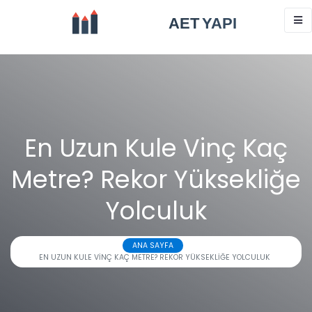
En Uzun Kule Vinç Kaç
Metre? Rekor Yüksekliğe
Yolculuk
ANA SAYFA
EN UZUN KULE VINÇ KAÇ METRE? REKOR YÜKSEKLIĞE YOLCULUK