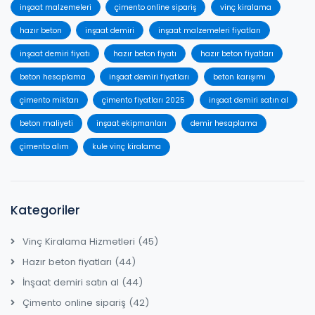
inşaat malzemeleri
çimento online sipariş
vinç kiralama
hazır beton
inşaat demiri
inşaat malzemeleri fiyatları
inşaat demiri fiyatı
hazır beton fiyatı
hazır beton fiyatları
beton hesaplama
inşaat demiri fiyatları
beton karışımı
çimento miktarı
çimento fiyatları 2025
inşaat demiri satın al
beton maliyeti
inşaat ekipmanları
demir hesaplama
çimento alım
kule vinç kiralama
Kategoriler
Vinç Kiralama Hizmetleri
(45)
Hazır beton fiyatları
(44)
İnşaat demiri satın al
(44)
Çimento online sipariş
(42)