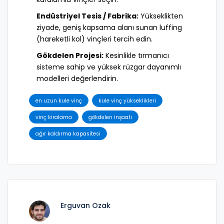
Endüstriyel Tesis / Fabrika:
Yükseklikten
ziyade, geniş kapsama alanı sunan luffing
(hareketli kol) vinçleri tercih edin.
Gökdelen Projesi:
Kesinlikle tırmanıcı
sisteme sahip ve yüksek rüzgar dayanımlı
modelleri değerlendirin.
en uzun kule vinç
kule vinç yükseklikleri
vinç kiralama
gökdelen inşaatı
ağır kaldırma kapasitesi
Erguvan Ozak