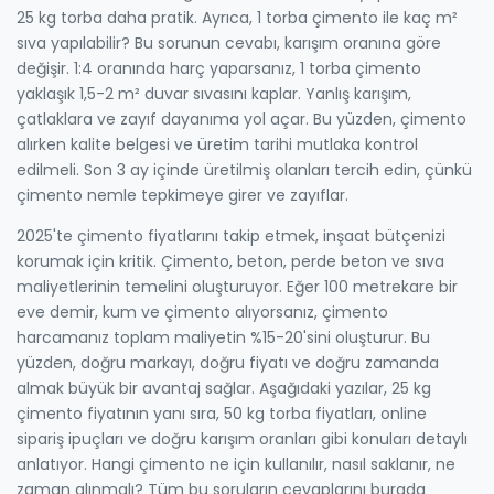
25 kg torba daha pratik. Ayrıca, 1 torba çimento ile kaç m²
sıva yapılabilir? Bu sorunun cevabı, karışım oranına göre
değişir. 1:4 oranında harç yaparsanız, 1 torba çimento
yaklaşık 1,5-2 m² duvar sıvasını kaplar. Yanlış karışım,
çatlaklara ve zayıf dayanıma yol açar. Bu yüzden, çimento
alırken kalite belgesi ve üretim tarihi mutlaka kontrol
edilmeli. Son 3 ay içinde üretilmiş olanları tercih edin, çünkü
çimento nemle tepkimeye girer ve zayıflar.
2025'te çimento fiyatlarını takip etmek, inşaat bütçenizi
korumak için kritik. Çimento, beton, perde beton ve sıva
maliyetlerinin temelini oluşturuyor. Eğer 100 metrekare bir
eve demir, kum ve çimento alıyorsanız, çimento
harcamanız toplam maliyetin %15-20'sini oluşturur. Bu
yüzden, doğru markayı, doğru fiyatı ve doğru zamanda
almak büyük bir avantaj sağlar. Aşağıdaki yazılar, 25 kg
çimento fiyatının yanı sıra, 50 kg torba fiyatları, online
sipariş ipuçları ve doğru karışım oranları gibi konuları detaylı
anlatıyor. Hangi çimento ne için kullanılır, nasıl saklanır, ne
zaman alınmalı? Tüm bu soruların cevaplarını burada