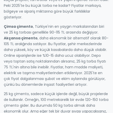
Peki 2025'te bu küçük torba ne kadar? Fiyatlar markaya,
bölgeye ve sipariş miktarına göre büyük farklılıklar
gösteriyor.
Çimsa çimento
,
Türkiye'nin en yaygın markalarından biri
ve 25 kg torbası genellikle 90-115 TL arasında değişiyor
.
Akçansa çimento
,
daha ekonomik bir alternatif olarak 80-
105 TL aralığında satılıyor
.
Bu fiyatlar, şehir merkezlerinde
daha yüksek, köy ve küçük kasabalarda daha düşük olabilir.
Online siparişlerde ise %10-15 daha ucuz olabiliyor. Depo
veya toptan satış noktalarından alırsanız, 25 kg torba fiyatı
75 TL'nin altına bile inebilir. Fiyatlar, ham madde maliyeti,
elektrik ve taşıma maliyetlerinden etkileniyor. 2025'te en
çok fiyat dalgalanması şubat ve ekim aylarında görülüyor,
çünkü bu dönemlerde inşaat faaliyetleri artıyor.
25 kg çimento, sadece küçük işlerde değil, büyük projelerde
de kullanılır. Örneğin, 100 metrekarelik bir evde 120-150 torba
çimento gider. Bu durumda 50 kg torba almak daha
ekonomik olur. Ama eğer tek bir duvar sıvası yapacaksanız,