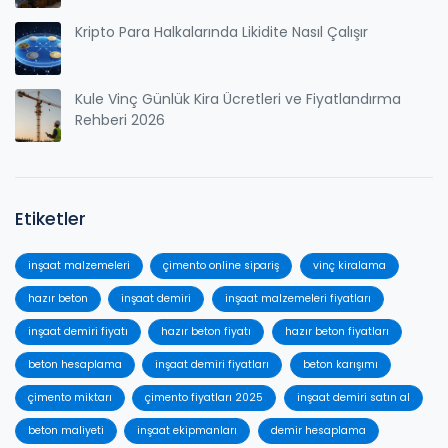
Kripto Para Halkalarında Likidite Nasıl Çalışır
Kule Vinç Günlük Kira Ücretleri ve Fiyatlandırma
Rehberi 2026
Etiketler
inşaat malzemeleri
çimento online sipariş
vinç kiralama
hazır beton
inşaat demiri
inşaat malzemeleri fiyatları
inşaat demiri fiyatı
hazır beton fiyatı
hazır beton fiyatları
beton hesaplama
inşaat demiri fiyatları
beton karışımı
çimento miktarı
çimento fiyatları 2025
inşaat demiri satın al
beton maliyeti
inşaat ekipmanları
demir hesaplama