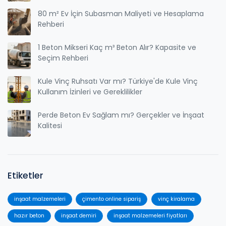
80 m² Ev İçin Subasman Maliyeti ve Hesaplama
Rehberi
1 Beton Mikseri Kaç m³ Beton Alır? Kapasite ve
Seçim Rehberi
Kule Vinç Ruhsatı Var mı? Türkiye'de Kule Vinç
Kullanım İzinleri ve Gereklilikler
Perde Beton Ev Sağlam mı? Gerçekler ve İnşaat
Kalitesi
Etiketler
inşaat malzemeleri
çimento online sipariş
vinç kiralama
hazır beton
inşaat demiri
inşaat malzemeleri fiyatları