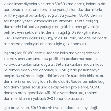
kullanılmaz diyenler var, ama 50x50 kare demir, kolonun dış
çerçevesini oluştururken, içine yerleştirilen düz demirlerle
birlikte yapısal bütünlüğü sağlar. Bu yüzden, 50x50 demirin
tek başına yeterli olmadığını unutmayın. Birlikte çalıştığı
demirlerin kalitesi ve yerleştirme şekli, binanın güvenliğini
belirler. Aynı şekilde, 8'lik demirin ağırlığı 0,395 kg/m iken,
50x50 demirin ağırlığı 19,6 kg/m'dir. Bu fark, projede ne kadar
malzeme gerektiğini anlamak için çok önemlidir.
İnşaatçılar, 50x50 demiri sadece kalıplara yerleştirmekle
kalmaz, aynı zamanda bu profillerin paslanmaması için
koruyucu kaplamalar uygular. Betonla kaplanmadan hava
ile temas eden kare demirler, 2-3 yıl içinde paslanmaya
başlar. Bu yüzden, doğru döküm ve kür süresiyle birlikte, bu
demirlerin ömrü 50 yıldan fazla olabilir. Radye temelde kaç
ton demir gider sorusuna cevap veren projelerde, 50x50
demirin oranı genellikle %15-20 civarındadır. Bu, toplam
demir miktarının yaklaşık 2-3 tonunu oluşturur.
İşte bu yüzden, 50x50 demir fiyatı sadece bir sayı değil,