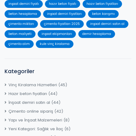
inşaat demiri fiyatı
hazır beton fiyatı
hazır beton fiyatları
beton hesaplama
inşaat demiri fiyatları
beton karışımı
çimento miktarı
çimento fiyatları 2025
inşaat demiri satın al
beton maliyeti
inşaat ekipmanları
demir hesaplama
çimento alım
kule vinç kiralama
Kategoriler
Vinç Kiralama Hizmetleri
(45)
Hazır beton fiyatları
(44)
İnşaat demiri satın al
(44)
Çimento online sipariş
(42)
Yapı ve İnşaat Malzemeleri
(8)
Yeni Kategori: Sağlık ve İlaç
(6)