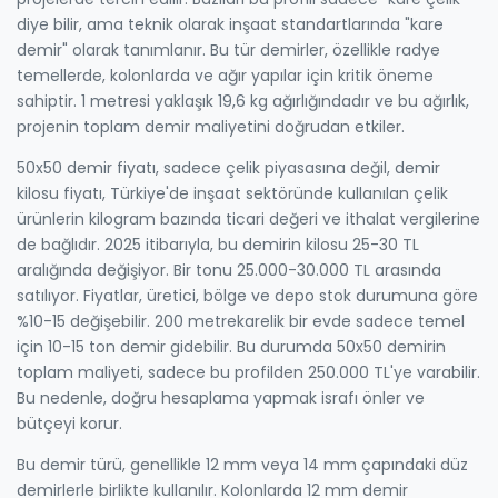
diye bilir, ama teknik olarak inşaat standartlarında "kare
demir" olarak tanımlanır.
Bu tür demirler, özellikle radye
temellerde, kolonlarda ve ağır yapılar için kritik öneme
sahiptir. 1 metresi yaklaşık 19,6 kg ağırlığındadır ve bu ağırlık,
projenin toplam demir maliyetini doğrudan etkiler.
50x50 demir fiyatı, sadece çelik piyasasına değil,
demir
kilosu fiyatı
,
Türkiye'de inşaat sektöründe kullanılan çelik
ürünlerin kilogram bazında ticari değeri
ve ithalat vergilerine
de bağlıdır. 2025 itibarıyla, bu demirin kilosu 25-30 TL
aralığında değişiyor. Bir tonu 25.000-30.000 TL arasında
satılıyor. Fiyatlar, üretici, bölge ve depo stok durumuna göre
%10-15 değişebilir. 200 metrekarelik bir evde sadece temel
için 10-15 ton demir gidebilir. Bu durumda 50x50 demirin
toplam maliyeti, sadece bu profilden 250.000 TL'ye varabilir.
Bu nedenle, doğru hesaplama yapmak israfı önler ve
bütçeyi korur.
Bu demir türü, genellikle 12 mm veya 14 mm çapındaki düz
demirlerle birlikte kullanılır. Kolonlarda 12 mm demir