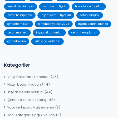
inşaat demiri fiyatı
hazır beton fiyatı
hazır beton fiyatları
beton hesaplama
inşaat demiri fiyatları
beton karışımı
çimento miktarı
çimento fiyatları 2025
inşaat demiri satın al
beton maliyeti
inşaat ekipmanları
demir hesaplama
çimento alım
kule vinç kiralama
Kategoriler
Vinç Kiralama Hizmetleri
(45)
Hazır beton fiyatları
(44)
İnşaat demiri satın al
(44)
Çimento online sipariş
(42)
Yapı ve İnşaat Malzemeleri
(8)
Yeni Kategori: Sağlık ve İlaç
(6)