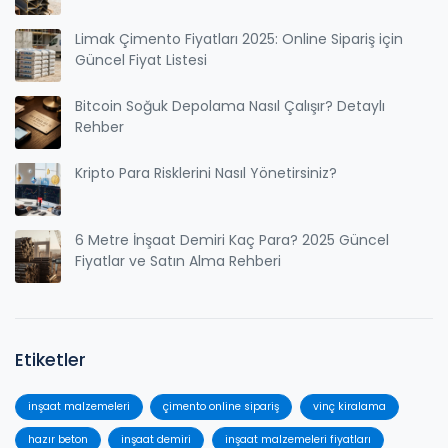
Limak Çimento Fiyatları 2025: Online Sipariş için
Güncel Fiyat Listesi
Bitcoin Soğuk Depolama Nasıl Çalışır? Detaylı
Rehber
Kripto Para Risklerini Nasıl Yönetirsiniz?
6 Metre İnşaat Demiri Kaç Para? 2025 Güncel
Fiyatlar ve Satın Alma Rehberi
Etiketler
inşaat malzemeleri
çimento online sipariş
vinç kiralama
hazır beton
inşaat demiri
inşaat malzemeleri fiyatları