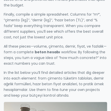
the budget.
Finally, compile a simple spreadsheet. Columns for “m³”,
“çimento (kg)”, “demir (kg)”, “hazır beton (TL)”, and “%
fazla” keep everything transparent. When you compare
different suppliers, you’ll see which offers the best overall
cost, not just the lowest unit price.
All these pieces—volume, çimento, demir, fiyat, ve fazlalık—
form a complete
beton hesabı
workflow. By following the
steps, you turn a vague idea of “how much concrete?” into
exact numbers you can trust.
In the list below you’ll find detailed articles that dig deeper
into each element: from çimento tüketim tabloları, demir
ağırlık formülleri, hazır beton fiyat analizleri, to pratik örnek
hesaplamalar. Use them to fine‑tune your own projects
and keep your bütçeyi kontrol altında.