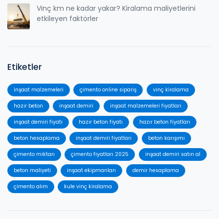
Vinç km ne kadar yakar? Kiralama maliyetlerini
etkileyen faktörler
Etiketler
inşaat malzemeleri
çimento online sipariş
vinç kiralama
hazır beton
inşaat demiri
inşaat malzemeleri fiyatları
inşaat demiri fiyatı
hazır beton fiyatı
hazır beton fiyatları
beton hesaplama
inşaat demiri fiyatları
beton karışımı
çimento miktarı
çimento fiyatları 2025
inşaat demiri satın al
beton maliyeti
inşaat ekipmanları
demir hesaplama
çimento alım
kule vinç kiralama