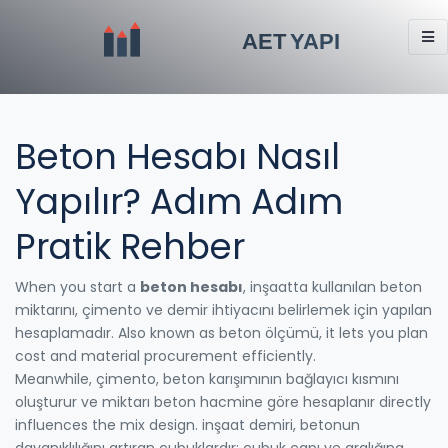
Beton Hesabı Nasıl
Yapılır? Adım Adım
Pratik Rehber
When you start a
beton hesabı
,
inşaatta kullanılan beton
miktarını, çimento ve demir ihtiyacını belirlemek için yapılan
hesaplamadır
. Also known as
beton ölçümü
, it lets you plan
cost and material procurement efficiently.
Meanwhile,
çimento
,
beton karışımının bağlayıcı kısmını
oluşturur ve miktarı beton hacmine göre hesaplanır
directly
influences the mix design.
inşaat demiri
,
betonun
dayanıklılığını artıran çubuklardır; çubuk çapı ve aralığına