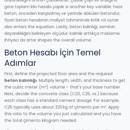
göre toplam kilo hesabı yapılır
is another key variable.
hazır
beton
,
önceden karıştırılmış ve yerinde dökülen betondur;
fiyatı beton hesabının maliyet tahmininde kritik rol oynar
also enters the equation. Lastly,
beton kalınlığı
,
zeminin
dayanıklılığını belirleyen ölçüdür; kalınlık arttıkça malzeme
ihtiyacı da artar
shapes the overall volume.
Beton Hesabı İçin Temel
Adımlar
First, define the projected floor area and the required
beton kalınlığı
. Multiply length, width, and thickness to get
the cubic meter (m³) volume – that's your base number.
Next, decide the concrete class (C20, C25, vs.) because
each class has a standard cement dosage. For example,
C25 typically uses about 320 kg of çimento per m³. Apply
this ratio to the volume you just calculated and you have
the total çimento kilogram needed.