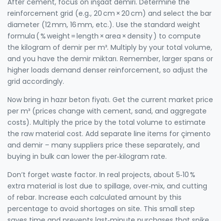
After cement, focus on inşaat demiri. Determine the
reinforcement grid (e.g., 20 cm × 20 cm) and select the bar
diameter (12 mm, 16 mm, etc.). Use the standard weight
formula ( % weight = length × area × density ) to compute
the kilogram of demir per m³. Multiply by your total volume,
and you have the demir miktarı. Remember, larger spans or
higher loads demand denser reinforcement, so adjust the
grid accordingly.
Now bring in hazır beton fiyatı. Get the current market price
per m³ (prices change with cement, sand, and aggregate
costs). Multiply the price by the total volume to estimate
the raw material cost. Add separate line items for çimento
and demir – many suppliers price these separately, and
buying in bulk can lower the per‑kilogram rate.
Don’t forget waste factor. In real projects, about 5‑10 %
extra material is lost due to spillage, over‑mix, and cutting
of rebar. Increase each calculated amount by this
percentage to avoid shortages on site. This small step
saves time and prevents last‑minute purchases that spike