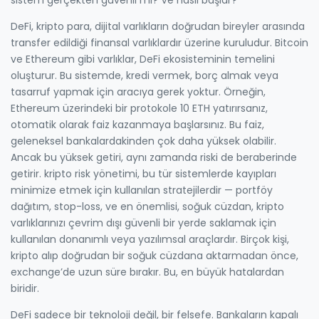
DeFi,
kripto para
,
dijital varlıkların doğrudan bireyler arasında
transfer edildiği finansal varlıklardır
üzerine kuruludur. Bitcoin
ve Ethereum gibi varlıklar, DeFi ekosisteminin temelini
oluşturur. Bu sistemde, kredi vermek, borç almak veya
tasarruf yapmak için aracıya gerek yoktur. Örneğin,
Ethereum üzerindeki bir protokole 10 ETH yatırırsanız,
otomatik olarak faiz kazanmaya başlarsınız. Bu faiz,
geleneksel bankalardakinden çok daha yüksek olabilir.
Ancak bu yüksek getiri, aynı zamanda riski de beraberinde
getirir.
kripto risk yönetimi
,
bu tür sistemlerde kayıpları
minimize etmek için kullanılan stratejilerdir
— portföy
dağıtım, stop-loss, ve en önemlisi,
soğuk cüzdan
,
kripto
varlıklarınızı çevrim dışı güvenli bir yerde saklamak için
kullanılan donanımlı veya yazılımsal araçlardır
. Birçok kişi,
kripto alıp doğrudan bir soğuk cüzdana aktarmadan önce,
exchange’de uzun süre bırakır. Bu, en büyük hatalardan
biridir.
DeFi sadece bir teknoloji değil, bir felsefe. Bankaların kapalı