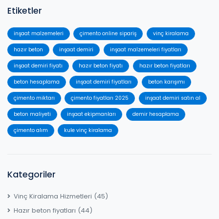
Etiketler
inşaat malzemeleri
çimento online sipariş
vinç kiralama
hazır beton
inşaat demiri
inşaat malzemeleri fiyatları
inşaat demiri fiyatı
hazır beton fiyatı
hazır beton fiyatları
beton hesaplama
inşaat demiri fiyatları
beton karışımı
çimento miktarı
çimento fiyatları 2025
inşaat demiri satın al
beton maliyeti
inşaat ekipmanları
demir hesaplama
çimento alım
kule vinç kiralama
Kategoriler
Vinç Kiralama Hizmetleri
(45)
Hazır beton fiyatları
(44)