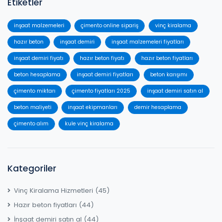
Etiketler
inşaat malzemeleri
çimento online sipariş
vinç kiralama
hazır beton
inşaat demiri
inşaat malzemeleri fiyatları
inşaat demiri fiyatı
hazır beton fiyatı
hazır beton fiyatları
beton hesaplama
inşaat demiri fiyatları
beton karışımı
çimento miktarı
çimento fiyatları 2025
inşaat demiri satın al
beton maliyeti
inşaat ekipmanları
demir hesaplama
çimento alım
kule vinç kiralama
Kategoriler
Vinç Kiralama Hizmetleri
(45)
Hazır beton fiyatları
(44)
İnşaat demiri satın al
(44)