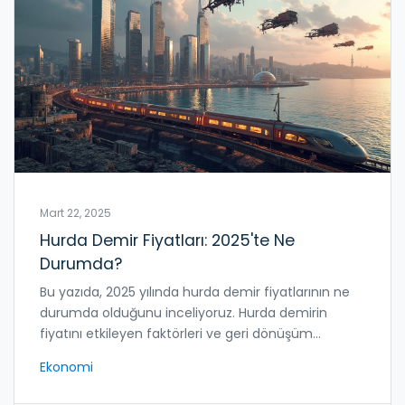
Mart 22, 2025
Hurda Demir Fiyatları: 2025'te Ne
Durumda?
Bu yazıda, 2025 yılında hurda demir fiyatlarının ne
durumda olduğunu inceliyoruz. Hurda demirin
fiyatını etkileyen faktörleri ve geri dönüşüm
pazarındaki gelişmeleri keşfedeceksiniz. Ayrıca,
Ekonomi
hurda demirin nasıl satılacağına dair ipuçları
bulacaksınız. Ekonomik değişkenliklerin piyasadaki