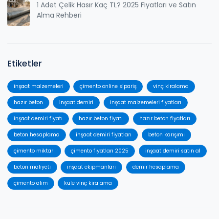
1 Adet Çelik Hasır Kaç TL? 2025 Fiyatları ve Satın
Alma Rehberi
Etiketler
inşaat malzemeleri
çimento online sipariş
vinç kiralama
hazır beton
inşaat demiri
inşaat malzemeleri fiyatları
inşaat demiri fiyatı
hazır beton fiyatı
hazır beton fiyatları
beton hesaplama
inşaat demiri fiyatları
beton karışımı
çimento miktarı
çimento fiyatları 2025
inşaat demiri satın al
beton maliyeti
inşaat ekipmanları
demir hesaplama
çimento alım
kule vinç kiralama