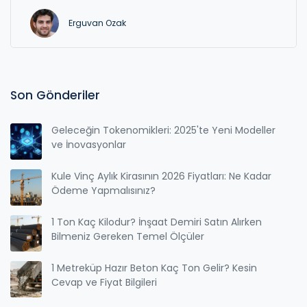
etkisini ve geleceğe dair tahminleri ele alıyoruz.
Erguvan Ozak
Hurda demir sektörüyle ilgilenenler için detaylı bir
rehber sunuyoruz.
Son Gönderiler
Geleceğin Tokenomikleri: 2025'te Yeni Modeller
ve İnovasyonlar
Kule Vinç Aylık Kirasının 2026 Fiyatları: Ne Kadar
Ödeme Yapmalısınız?
1 Ton Kaç Kilodur? İnşaat Demiri Satın Alırken
Bilmeniz Gereken Temel Ölçüler
1 Metreküp Hazır Beton Kaç Ton Gelir? Kesin
Cevap ve Fiyat Bilgileri