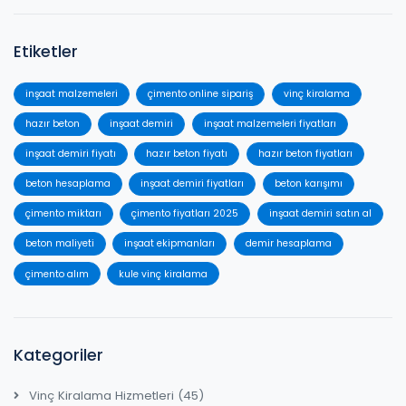
Etiketler
inşaat malzemeleri
çimento online sipariş
vinç kiralama
hazır beton
inşaat demiri
inşaat malzemeleri fiyatları
inşaat demiri fiyatı
hazır beton fiyatı
hazır beton fiyatları
beton hesaplama
inşaat demiri fiyatları
beton karışımı
çimento miktarı
çimento fiyatları 2025
inşaat demiri satın al
beton maliyeti
inşaat ekipmanları
demir hesaplama
çimento alım
kule vinç kiralama
Kategoriler
Vinç Kiralama Hizmetleri
(45)