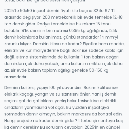
2025’te 50x50 inşaat demiri fiyatı kilo başına 32 ile 67 TL
arasında değişiyor. 200 metrekarelik bir evde temelde 12-18
ton demir gider. Radye temelde ise bu rakam 15 tonu
bulabilir. 8’lik demirin bir metresi 0,395 kg ağırlığında; 12’lik
demir kolonlarda kullanılmaz, çünkü standartlar 14 mm’yi
zorunlu kılıyor. Demirin kilosu ne kadar? Fiyatlar ham madde,
elektrik ve kur maliyetlerine bağlı. Bakır ise sadece kablo için
değil, ısıtma sistemlerinde de kullanılır. 1 ton bakırın değeri
demirden çok daha yüksek, ama kullanım miktarı çok daha
az. Bir evde bakırın toplam ağırlığı genelde 50-150 kg
arasındadır.
Demirin kalitesi, yapıyı 100 yıl dayandırır. Bakırın kalitesi ise
elektrik kaçağı, yangın ve su sızıntısını önler. Yanlış demir
seçimi çatıda çatlaklara, yanlış bakır tesisatı ise elektrikli
cihazların yanmasına yol açar. Bu yüzden inşaatçıya
sormadan demir almayın, bakırın markasını da kontrol edin.
Hangi projede ne kadar demir gider? 1 torba çimentoya kaç
kg demir gerekir? Bu soruların cevapları, 2025’in en güncel