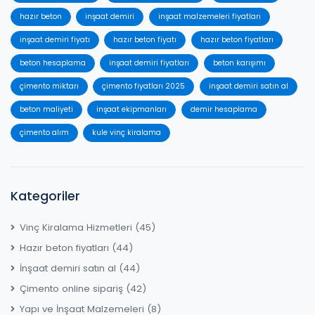
hazır beton
inşaat demiri
inşaat malzemeleri fiyatları
inşaat demiri fiyatı
hazır beton fiyatı
hazır beton fiyatları
beton hesaplama
inşaat demiri fiyatları
beton karışımı
çimento miktarı
çimento fiyatları 2025
inşaat demiri satın al
beton maliyeti
inşaat ekipmanları
demir hesaplama
çimento alım
kule vinç kiralama
Kategoriler
Vinç Kiralama Hizmetleri
(45)
Hazır beton fiyatları
(44)
İnşaat demiri satın al
(44)
Çimento online sipariş
(42)
Yapı ve İnşaat Malzemeleri
(8)