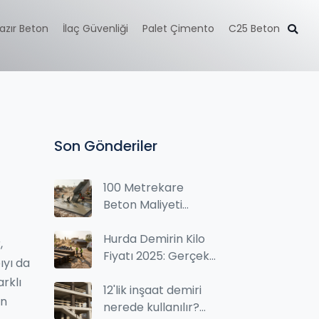
azır Beton
İlaç Güvenliği
Palet Çimento
C25 Beton
Son Gönderiler
100 Metrekare
Beton Maliyeti
Nedir? 2026 Güncel
Fiyatlar ve
Hurda Demirin Kilo
,
Hesaplama
Fiyatı 2025: Gerçek
ıyı da
Fiyatlar ve Satın
arklı
Alma Rehberi
12'lik inşaat demiri
en
nerede kullanılır?