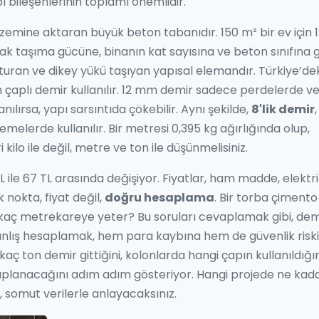
 bileşenlerinin toplamı önemlidir.
p zemine aktaran büyük beton tabanıdır
.
150 m² bir ev için 
rak taşıma gücüne, binanın kat sayısına ve beton sınıfına 
oturan ve dikey yükü taşıyan yapısal elemandır
.
Türkiye’dek
 çaplı demir kullanılır. 12 mm demir sadece perdelerde v
ılırsa, yapı sarsıntıda çökebilir. Aynı şekilde,
8'lik demir
,
melerde kullanılır
.
Bir metresi 0,395 kg ağırlığında olup,
ilo ile değil, metre ve ton ile düşünmelisiniz.
TL ile 67 TL arasında değişiyor. Fiyatlar, ham madde, elektr
k nokta, fiyat değil,
doğru hesaplama
. Bir torba çimento
aç metrekareye yeter? Bu soruları cevaplamak gibi, dem
anlış hesaplamak, hem para kaybına hem de güvenlik risk
aç ton demir gittiğini, kolonlarda hangi çapın kullanıldığını
hesaplanacağını adım adım gösteriyor. Hangi projede ne kad
, somut verilerle anlayacaksınız.