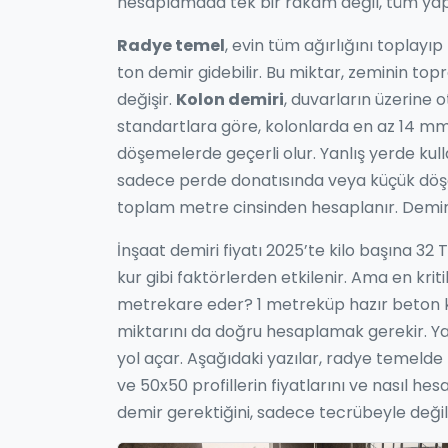
hesaplamada tek bir rakam değil, tüm yapı
Radye temel
,
evin tüm ağırlığını toplayı
ton demir gidebilir. Bu miktar, zeminin top
değişir.
Kolon demiri
,
duvarların üzerine 
standartlara göre, kolonlarda en az 14 mm
döşemelerde geçerli olur. Yanlış yerde kullan
sadece perde donatısında veya küçük döşe
toplam metre cinsinden hesaplanır. Demiri k
İnşaat demiri fiyatı 2025’te kilo başına 32 
kur gibi faktörlerden etkilenir. Ama en kriti
metrekare eder? 1 metreküp hazır beton k
miktarını da doğru hesaplamak gerekir. Y
yol açar. Aşağıdaki yazılar, radye temelde k
ve 50x50 profillerin fiyatlarını ve nasıl 
demir gerektiğini, sadece tecrübeyle değil