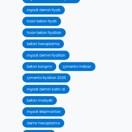
inşaat demiri fiyatı
hazır beton fiyatı
hazır beton fiyatları
beton hesaplama
inşaat demiri fiyatları
beton karışımı
çimento miktarı
çimento fiyatları 2025
inşaat demiri satın al
beton maliyeti
inşaat ekipmanları
demir hesaplama