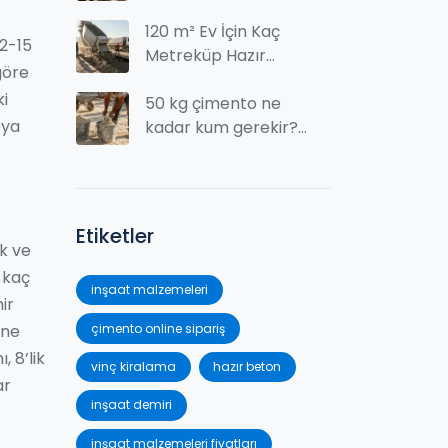
Detaylı kullanım
alanları
120 m² Ev İçin Kaç
12-15
Metreküp Hazır
göre
Beton Gider? Fiyat
i
ve Hesaplama
50 kg çimento ne
eya
Rehberi
kadar kum gerekir?
Doğru karışım oranı
ve uygulama ipuçları
Etiketler
ik ve
 kaç
inşaat malzemeleri
ir
çimento online sipariş
ine
, 8’lik
vinç kiralama
hazır beton
ar
inşaat demiri
inşaat malzemeleri fiyatları