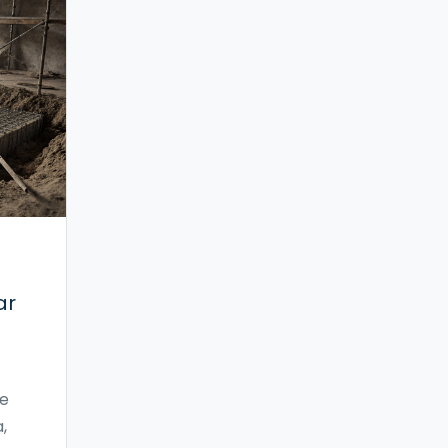
ar
ne
,