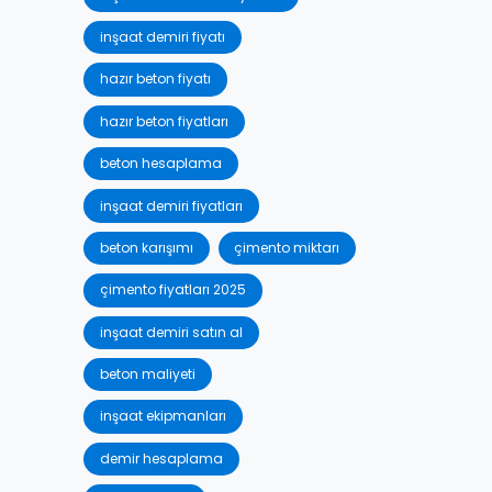
inşaat demiri fiyatı
hazır beton fiyatı
hazır beton fiyatları
beton hesaplama
inşaat demiri fiyatları
beton karışımı
çimento miktarı
çimento fiyatları 2025
inşaat demiri satın al
beton maliyeti
inşaat ekipmanları
demir hesaplama