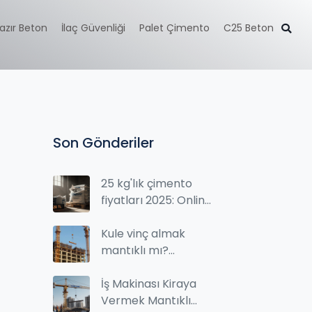
azır Beton
İlaç Güvenliği
Palet Çimento
C25 Beton
Son Gönderiler
25 kg'lık çimento
fiyatları 2025: Online
siparişte en güncel
fiyatlar
Kule vinç almak
mantıklı mı?
Kiralama mı, satın
alma mı?
İş Makinası Kiraya
Vermek Mantıklı