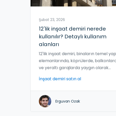
Şubat 23, 2026
12'lik inşaat demiri nerede
kullanılır? Detaylı kullanım
alanları
12'lik inşaat demiri, binaların temel yap
elemanlarında, köprülerde, balkonlar
ve yeraltı garajlarda yaygın olarak
kullanılır. Dayanıklılık, esneklik ve mali
İnşaat demiri satın al
etkinliği nedeniyle Türkiye'de en terci
edilen çaptır.
Erguvan Ozak