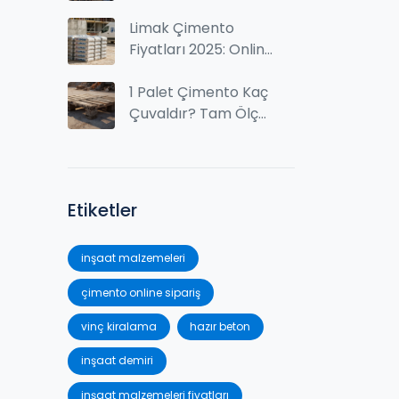
mıdır? Getiri, Maliyet
ve Riskler
Limak Çimento
Fiyatları 2025: Online
Sipariş için Güncel
Fiyat Listesi
1 Palet Çimento Kaç
Çuvaldır? Tam Ölçü
ve Ağırlık Bilgileri
Etiketler
inşaat malzemeleri
çimento online sipariş
vinç kiralama
hazır beton
inşaat demiri
inşaat malzemeleri fiyatları