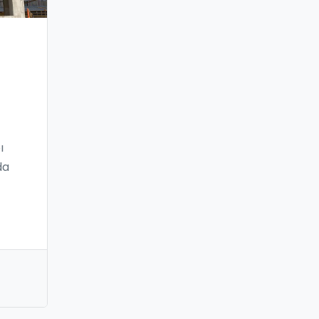
ı
da
yet
h