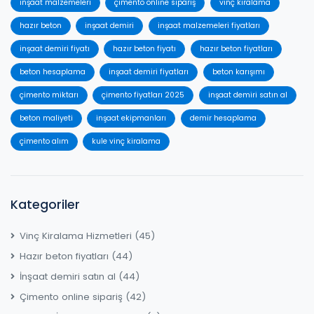
inşaat malzemeleri
çimento online sipariş
vinç kiralama
hazır beton
inşaat demiri
inşaat malzemeleri fiyatları
inşaat demiri fiyatı
hazır beton fiyatı
hazır beton fiyatları
beton hesaplama
inşaat demiri fiyatları
beton karışımı
çimento miktarı
çimento fiyatları 2025
inşaat demiri satın al
beton maliyeti
inşaat ekipmanları
demir hesaplama
çimento alım
kule vinç kiralama
Kategoriler
Vinç Kiralama Hizmetleri
(45)
Hazır beton fiyatları
(44)
İnşaat demiri satın al
(44)
Çimento online sipariş
(42)