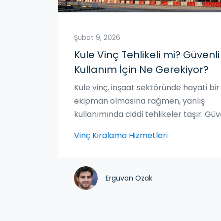
Şubat 9, 2026
Kule Vinç Tehlikeli mi? Güvenli
Kullanım İçin Ne Gerekiyor?
Kule vinç, inşaat sektöründe hayati bir
ekipman olmasına rağmen, yanlış
kullanımında ciddi tehlikeler taşır. Güv
kullanım için operatör eğitimi, bakım 
Vinç Kiralama Hizmetleri
yasal kurallar kritik öneme sahiptir.
Erguvan Ozak