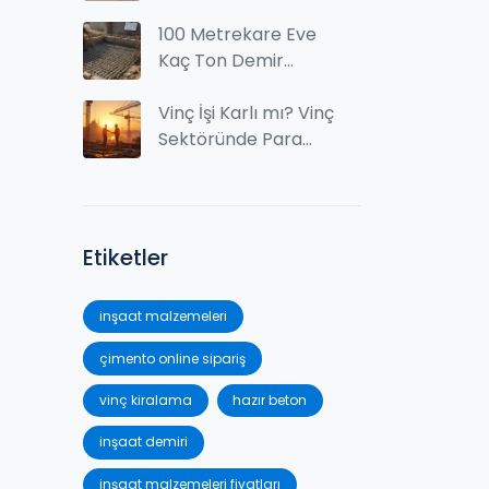
Kullanım Alanları ve
Fiyatları
100 Metrekare Eve
Kaç Ton Demir
Gider? Gerçek
Rakamlar ve
Vinç İşi Karlı mı? Vinç
Hesaplama Yöntemi
Sektöründe Para
Kazanma Yolları
Etiketler
inşaat malzemeleri
çimento online sipariş
vinç kiralama
hazır beton
inşaat demiri
inşaat malzemeleri fiyatları