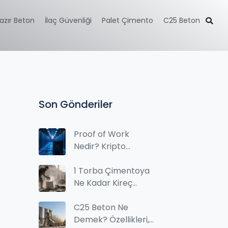
azır Beton
İlaç Güvenliği
Palet Çimento
C25 Beton
Son Gönderiler
Proof of Work
Nedir? Kripto
Madenciliğinin
Temelini Anlayın
1 Torba Çimentoya
Ne Kadar Kireç
Katılır? Doğru
Karışım Oranı ve
C25 Beton Ne
Uygulama Rehberi
Demek? Özellikleri,