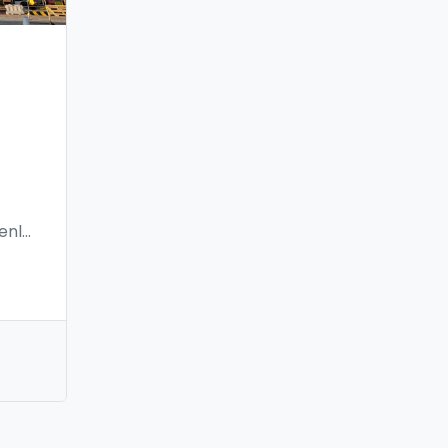
enli
ve