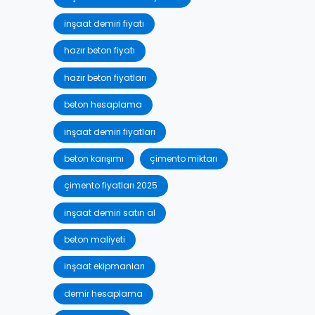
inşaat demiri fiyatı
hazır beton fiyatı
hazır beton fiyatları
beton hesaplama
inşaat demiri fiyatları
beton karışımı
çimento miktarı
çimento fiyatları 2025
inşaat demiri satın al
beton maliyeti
inşaat ekipmanları
demir hesaplama