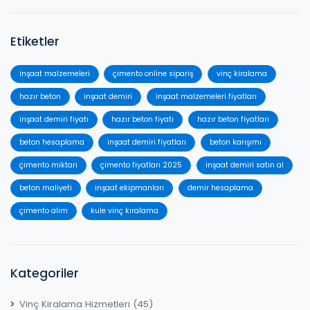
Etiketler
inşaat malzemeleri
çimento online sipariş
vinç kiralama
hazır beton
inşaat demiri
inşaat malzemeleri fiyatları
inşaat demiri fiyatı
hazır beton fiyatı
hazır beton fiyatları
beton hesaplama
inşaat demiri fiyatları
beton karışımı
çimento miktarı
çimento fiyatları 2025
inşaat demiri satın al
beton maliyeti
inşaat ekipmanları
demir hesaplama
çimento alım
kule vinç kiralama
Kategoriler
Vinç Kiralama Hizmetleri
(45)