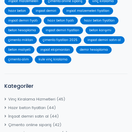
inşaat malzemeleri
çimento online sipariş
vinç kiralama
hazır beton
inşaat demiri
inşaat malzemeleri fiyatları
inşaat demiri fiyatı
hazır beton fiyatı
hazır beton fiyatları
beton hesaplama
inşaat demiri fiyatları
beton karışımı
çimento miktarı
çimento fiyatları 2025
inşaat demiri satın al
beton maliyeti
inşaat ekipmanları
demir hesaplama
çimento alım
kule vinç kiralama
Kategoriler
Vinç Kiralama Hizmetleri
(45)
Hazır beton fiyatları
(44)
İnşaat demiri satın al
(44)
Çimento online sipariş
(42)