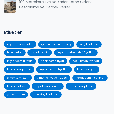
100 Metrekare Eve Ne Kadar Beton Gider?
Hesaplama ve Gerçek Veriler
Etiketler
inşaat malzemeleri
çimento online sipariş
vinç kiralama
hazır beton
inşaat demiri
inşaat malzemeleri fiyatları
inşaat demiri fiyatı
hazır beton fiyatı
hazır beton fiyatları
beton hesaplama
inşaat demiri fiyatları
beton karışımı
çimento miktarı
çimento fiyatları 2025
inşaat demiri satın al
beton maliyeti
inşaat ekipmanları
demir hesaplama
çimento alım
kule vinç kiralama