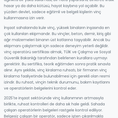
hasar ya da daha kötüsü, hayat kaybına yol açabilir.
Bu
yüzden devlet, sadece eğitimli ve belgeli kişilerin vinç
kullanmasına izin verir.
İnşaat sahalarında
kule vinç
,
yüksek binaların inşasında en
çok kullanılan ekipmandır
. Bu vinçler, beton, demir, kiriş gibi
ağır malzemeleri binanın üst katlarına taşıyabilir. Ancak bu
ekipmanı çalıştırmak için sadece deneyim yeterli değildir.
vinç operatörü sertifikası
almak, TÜİK ve Çalışma ve Sosyal
Güvenlik Bakanlığı tarafından belirlenen kurallara uymayı
gerektirir. Bu sertifika, teorik eğitimden sonra pratik sınavla
alınır. Aynı şekilde,
vinç kiralama ruhsatı
,
bir firmanın vinç
kiralama faaliyetinde bulunabilmesi için gerekli olan resmi
izindir
.
Bu ruhsat, vinçin teknik durumunu, bakım kayıtlarını
ve operatörlerin belgelerini kontrol eder.
2025'te inşaat sektöründe vinç kullanımının artmasıyla
birlikte, ruhsat kontrolleri de daha sık hale geldi. Sahada
çalışan operatörlerin belgeleri rastgele kontrol ediliyor.
Belgesiz çalışan bir operatör, sadece işten çıkarılmakla