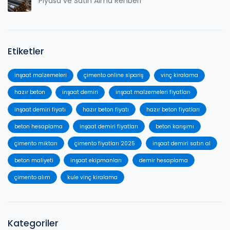
Piyasa ve Satın Alma Rehberi
Etiketler
inşaat malzemeleri
çimento online sipariş
vinç kiralama
hazır beton
inşaat demiri
inşaat malzemeleri fiyatları
inşaat demiri fiyatı
hazır beton fiyatı
hazır beton fiyatları
beton hesaplama
inşaat demiri fiyatları
beton karışımı
çimento miktarı
çimento fiyatları 2025
inşaat demiri satın al
beton maliyeti
inşaat ekipmanları
demir hesaplama
çimento alım
kule vinç kiralama
Kategoriler