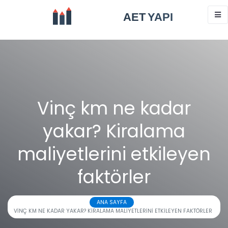
Vinç km ne kadar
yakar? Kiralama
maliyetlerini etkileyen
faktörler
ANA SAYFA
VINÇ KM NE KADAR YAKAR? KIRALAMA MALIYETLERINI ETKILEYEN FAKTÖRLER